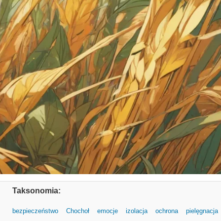
Taksonomia:
bezpieczeństwo
Chochoł
emocje
izolacja
ochrona
pielęgnacja