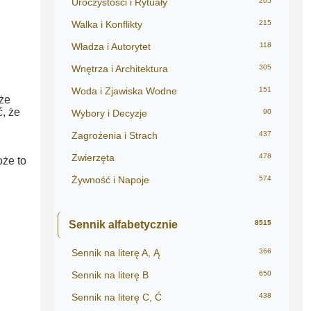
Uroczystości i Rytuały
205
Walka i Konflikty
215
Władza i Autorytet
118
Wnętrza i Architektura
305
Woda i Zjawiska Wodne
151
 że
, że
Wybory i Decyzje
90
i
Zagrożenia i Strach
437
Zwierzęta
478
oże to
Żywność i Napoje
574
Sennik alfabetycznie
8515
Sennik na literę A, Ą
366
Sennik na literę B
650
Sennik na literę C, Ć
438