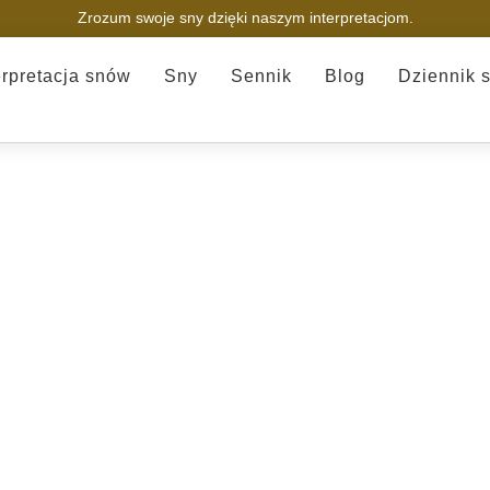
Zrozum swoje sny dzięki naszym interpretacjom.
erpretacja snów
Sny
Sennik
Blog
Dziennik 