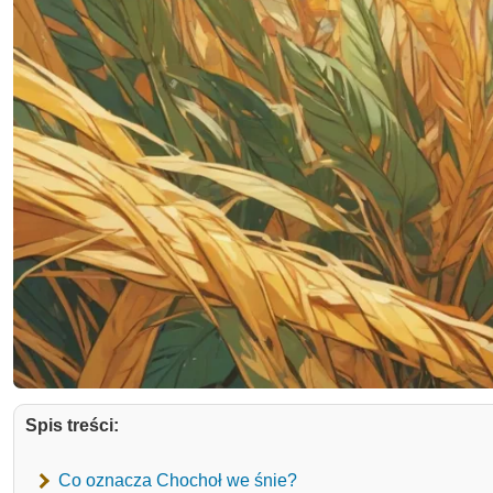
Spis treści:
Co oznacza Chochoł we śnie?