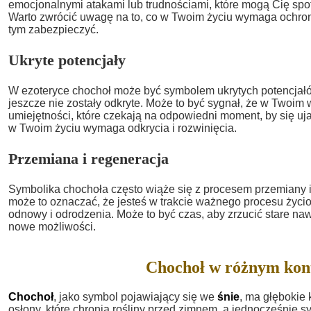
emocjonalnymi atakami lub trudnościami, które mogą Cię spot
Warto zwrócić uwagę na to, co w Twoim życiu wymaga ochron
tym zabezpieczyć.
Ukryte potencjały
W ezoteryce chochoł może być symbolem ukrytych potencjałów
jeszcze nie zostały odkryte. Może to być sygnał, że w Twoim w
umiejętności, które czekają na odpowiedni moment, by się uj
w Twoim życiu wymaga odkrycia i rozwinięcia.
Przemiana i regeneracja
Symbolika chochoła często wiąże się z procesem przemiany i
może to oznaczać, że jesteś w trakcie ważnego procesu życi
odnowy i odrodzenia. Może to być czas, aby zrzucić stare naw
nowe możliwości.
Chochoł w różnym kon
Chochoł
, jako symbol pojawiający się we
śnie
, ma głębokie 
osłony, które chronią rośliny przed zimnem, a jednocześnie 