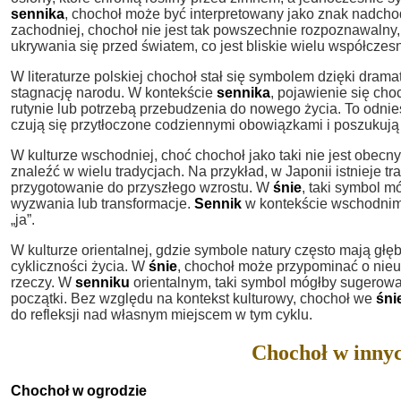
sennika
, chochoł może być interpretowany jako znak nadcho
zachodniej, chochoł nie jest tak powszechnie rozpoznawalny
ukrywania się przed światem, co jest bliskie wielu współcze
W literaturze polskiej chochoł stał się symbolem dzięki dra
stagnację narodu. W kontekście
sennika
, pojawienie się ch
rutynie lub potrzebą przebudzenia do nowego życia. To odniesi
czują się przytłoczone codziennymi obowiązkami i poszukują 
W kulturze wschodniej, choć chochoł jako taki nie jest obec
znaleźć w wielu tradycjach. Na przykład, w Japonii istnieje t
przygotowanie do przyszłego wzrostu. W
śnie
, taki symbol 
wyzwania lub transformacje.
Sennik
w kontekście wschodnim 
„ja”.
W kulturze orientalnej, gdzie symbole natury często mają gł
cykliczności życia. W
śnie
, chochoł może przypominać o nieu
rzeczy. W
senniku
orientalnym, taki symbol mógłby sugerowa
początki. Bez względu na kontekst kulturowy, chochoł we
śni
do refleksji nad własnym miejscem w tym cyklu.
Chochoł w innyc
Chochoł w ogrodzie