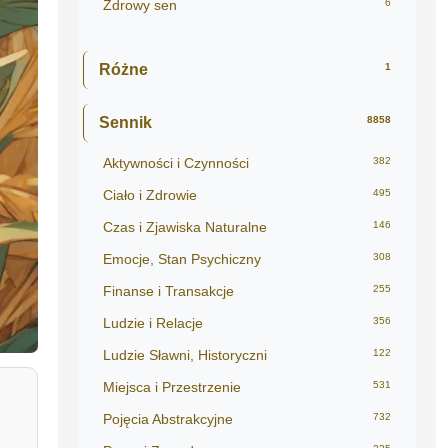
Zdrowy sen
6
Różne
1
Sennik
8858
Aktywności i Czynności
382
Ciało i Zdrowie
495
Czas i Zjawiska Naturalne
146
Emocje, Stan Psychiczny
308
Finanse i Transakcje
255
Ludzie i Relacje
356
Ludzie Sławni, Historyczni
122
Miejsca i Przestrzenie
531
Pojęcia Abstrakcyjne
732