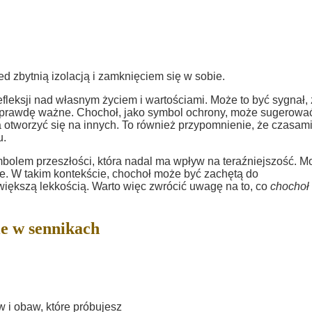
d zbytnią izolacją i zamknięciem się w sobie.
leksji nad własnym życiem i wartościami. Może to być sygnał,
 naprawdę ważne. Chochoł, jako symbol ochrony, może sugerować
 otworzyć się na innych. To również przypomnienie, że czasam
u.
olem przeszłości, która nadal ma wpływ na teraźniejszość. M
cie. W takim kontekście, chochoł może być zachętą do
większą lekkością. Warto więc zwrócić uwagę na to, co
chochoł
e w sennikach
 i obaw, które próbujesz