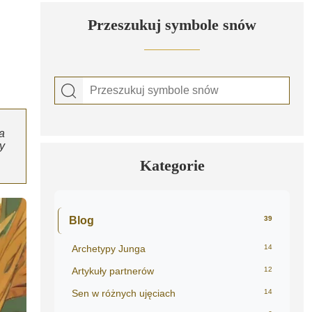
Przeszukuj symbole snów
a
y
Kategorie
Blog
39
Archetypy Junga
14
Artykuły partnerów
12
Sen w różnych ujęciach
14