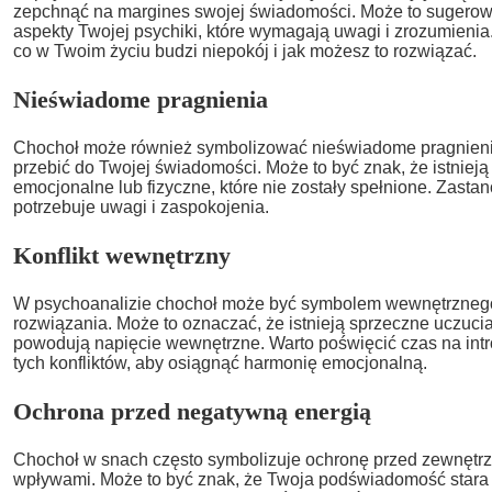
zepchnąć na margines swojej świadomości. Może to sugerowa
aspekty Twojej psychiki, które wymagają uwagi i zrozumienia
co w Twoim życiu budzi niepokój i jak możesz to rozwiązać.
Nieświadome pragnienia
Chochoł może również symbolizować nieświadome pragnienia,
przebić do Twojej świadomości. Może to być znak, że istniej
emocjonalne lub fizyczne, które nie zostały spełnione. Zasta
potrzebuje uwagi i zaspokojenia.
Konflikt wewnętrzny
W psychoanalizie chochoł może być symbolem wewnętrznego 
rozwiązania. Może to oznaczać, że istnieją sprzeczne uczucia 
powodują napięcie wewnętrzne. Warto poświęcić czas na intr
tych konfliktów, aby osiągnąć harmonię emocjonalną.
Ochrona przed negatywną energią
Chochoł w snach często symbolizuje ochronę przed zewnętr
wpływami. Może to być znak, że Twoja podświadomość stara 