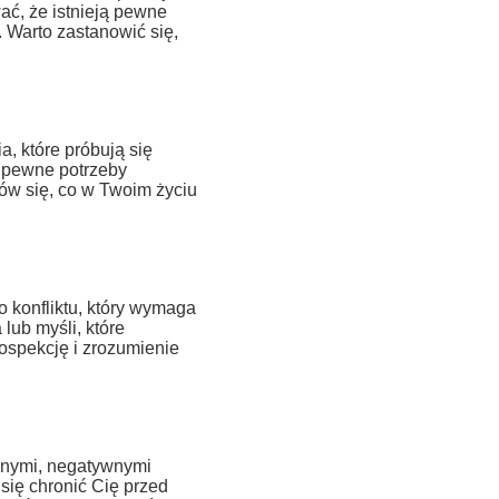
ć, że istnieją pewne
. Warto zastanowić się,
 które próbują się
ą pewne potrzeby
nów się, co w Twoim życiu
konfliktu, który wymaga
lub myśli, które
ospekcję i zrozumienie
znymi, negatywnymi
się chronić Cię przed