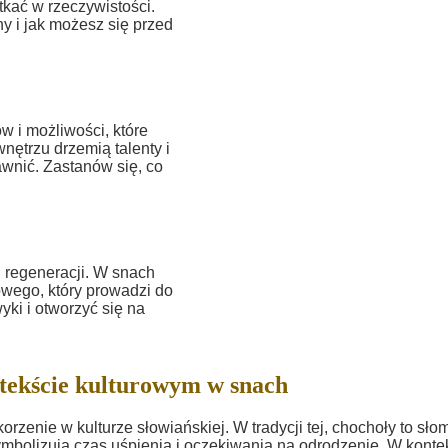
kać w rzeczywistości.
y i jak możesz się przed
 i możliwości, które
nętrzu drzemią talenty i
awnić. Zastanów się, co
 regeneracji. W snach
owego, który prowadzi do
yki i otworzyć się na
tekście kulturowym w snach
korzenie w kulturze słowiańskiej. W tradycji tej, chochoły to sło
symbolizują czas uśpienia i oczekiwania na odrodzenie. W konte