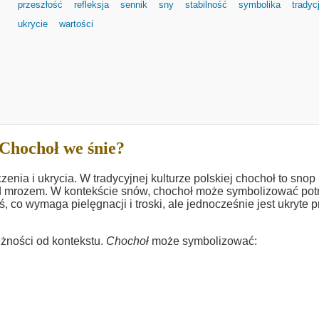
przeszłość
refleksja
sennik
sny
stabilność
symbolika
tradyc
ukrycie
wartości
Chochoł we śnie?
nia i ukrycia. W tradycyjnej kulturze polskiej chochoł to snop
rzed mrozem. W kontekście snów, chochoł może symbolizować pot
 co wymaga pielęgnacji i troski, ale jednocześnie jest ukryte 
eżności od kontekstu.
Chochoł
może symbolizować: