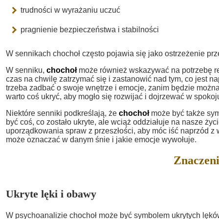
trudności w wyrażaniu uczuć
pragnienie bezpieczeństwa i stabilności
W sennikach chochoł często pojawia się jako ostrzeżenie prze
W senniku,
chochoł
może również wskazywać na potrzebę ref
czas na chwilę zatrzymać się i zastanowić nad tym, co jest
trzeba zadbać o swoje wnętrze i emocje, zanim będzie można
warto coś ukryć, aby mogło się rozwijać i dojrzewać w spokoj
Niektóre senniki podkreślają, że
chochoł
może być także symb
być coś, co zostało ukryte, ale wciąż oddziałuje na nasze ży
uporządkowania spraw z przeszłości, aby móc iść naprzód z 
może oznaczać w danym śnie i jakie emocje wywołuje.
Znaczeni
Ukryte lęki i obawy
W psychoanalizie chochoł może być symbolem ukrytych lęków