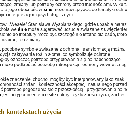
dzącej zmiany lub potrzeby ochrony przed trudnościami. W kult
, ale jego obecność w
śnie
może nawiązywać do tematyki ochro
snym interpretacjom psychologicznym.
matowi „Wesele” Stanisława Wyspiańskiego, gdzie uosabia maraz
ochoła we
śnie
może sugerować uczucia związane z uwięzieni
enie do literatury może być szczególnie istotne dla osób, które
inspiracji do zmiany.
ny, podobne symbole związane z ochroną i transformacją można
radycja zakrywania roślin słomą, co symbolizuje ochronę i
mógłby oznaczać potrzebę przygotowania się na nadchodzące
może podkreślać potrzebę introspekcji i ochrony wewnętrzne
ębokie znaczenie, chochoł mógłby być interpretowany jako znak
chronności zmian i konieczności akceptacji naturalnego porzą
ć potrzebę pogodzenia się z przeszłością i przygotowania na 
e
jest przypomnieniem o sile natury i cykliczności życia, zachęc
h kontekstach użycia