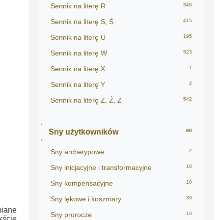
Sennik na literę R
346
Sennik na literę S, Ś
415
Sennik na literę U
195
Sennik na literę W
523
Sennik na literę X
1
Sennik na literę Y
2
Sennik na literę Z, Ź, Ż
542
Sny użytkowników
60
Sny archetypowe
2
Sny inicjacyjne i transformacyjne
10
Sny kompensacyjne
10
Sny lękowe i koszmary
39
miane
Sny prorocze
10
kście