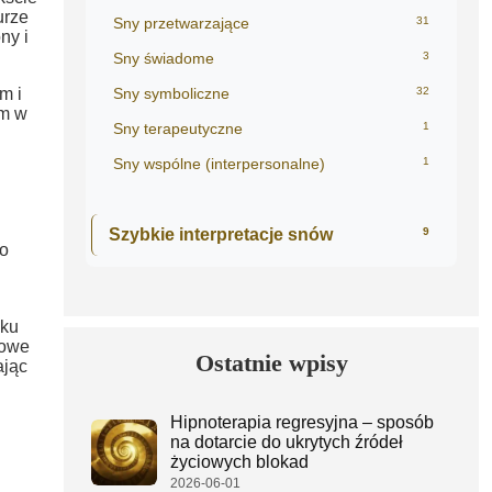
urze
Sny przetwarzające
31
ny i
Sny świadome
3
m i
Sny symboliczne
32
em w
Sny terapeutyczne
1
Sny wspólne (interpersonalne)
1
Szybkie interpretacje snów
9
go
dku
nowe
Ostatnie wpisy
ając
Hipnoterapia regresyjna – sposób
na dotarcie do ukrytych źródeł
życiowych blokad
2026-06-01