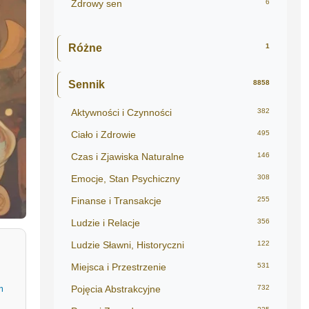
Zdrowy sen
6
Różne
1
Sennik
8858
Aktywności i Czynności
382
Ciało i Zdrowie
495
Czas i Zjawiska Naturalne
146
Emocje, Stan Psychiczny
308
Finanse i Transakcje
255
Ludzie i Relacje
356
Ludzie Sławni, Historyczni
122
Miejsca i Przestrzenie
531
m
Pojęcia Abstrakcyjne
732