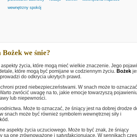
wewnętrzny spokój
 Bożek we śnie?
aspekty życia, które mogą mieć wielkie znaczenie. Jego pojaw
detale, które mogą być pomijane w codziennym życiu.
Bożek
je
prowadzi do odkrycia ukrytych prawd.
y chroni przed niebezpieczeństwami. W snach może to oznaczać
 Warto zwrócić uwagę na to, jakie emocje towarzyszą pojawieniu
awy lub niepewności.
dnictwa. Może to oznaczać, że śniący jest na dobrej drodze d
w snach może być również symbolem wewnętrznej siły i
kód.
e aspekty życia uczuciowego. Może to być znak, że śniący
czy są one zrównoważone i satysfakcjonujące. W sennikach częs