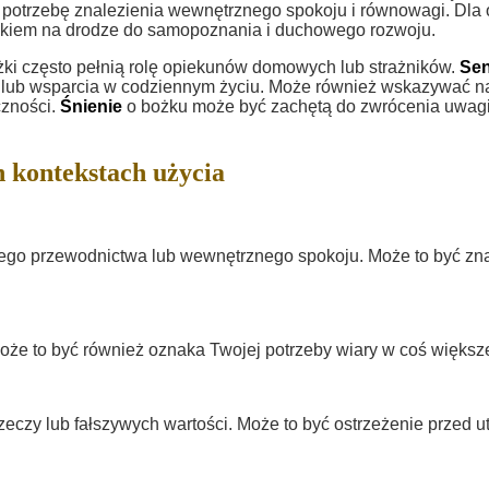
 potrzebę znalezienia wewnętrznego spokoju i równowagi. Dla
kiem na drodze do samopoznania i duchowego rozwoju.
ożki często pełnią rolę opiekunów domowych lub strażników.
Se
 lub wsparcia w codziennym życiu. Może również wskazywać n
czności.
Śnienie
o bożku może być zachętą do zwrócenia uwag
 kontekstach użycia
go przewodnictwa lub wewnętrznego spokoju. Może to być zna
oże to być również oznaka Twojej potrzeby wiary w coś większ
eczy lub fałszywych wartości. Może to być ostrzeżenie przed ut