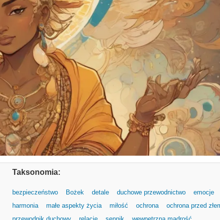
Taksonomia:
bezpieczeństwo
Bożek
detale
duchowe przewodnictwo
emocje
harmonia
małe aspekty życia
miłość
ochrona
ochrona przed złe
przewodnik duchowy
relacje
sennik
wewnętrzna mądrość