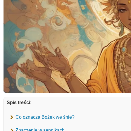
Spis treści:
Co oznacza Bożek we śnie?
Znaczenie w sennikach