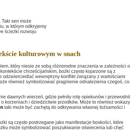
. Taki sen może
u, w którym odkryjemy
we ścieżki rozwoju
ekście kulturowym w snach
m, który niesie ze sobą różnorodne znaczenia w zależności 
kontekście chrześcijańskim, bożki często kojarzone są z
 odzwierciedlać wewnętrzny konflikt związany z wartościami
oże również symbolizować pragnienie odnalezienia czegoś, co
nie dawnych wierzeń, gdzie pełniły rolę opiekunów i przewodni
o korzeniach i dziedzictwie przodków. Może to również wskaz
en
taki może być zachętą do odkrywania własnej tożsamości i
żki są często postrzegane jako manifestacje boskości, które
żku może symbolizować poszukiwanie oświecenia lub chęć