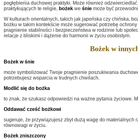
pogłębienia duchowej praktyki. Może również odzwierciedlać
praktykujących te religie,
bożek
we
śnie
może być przewodni
W kulturach orientalnych, takich jak japońska czy chińska, b
bożku w takim kontekście może sugerować potrzebę ochrony
pragnienie stabilności i bezpieczeństwa w rodzinie lub społe
relacje z bliskimi i dążenie do harmonii w życiu osobistym.
Bożek w innych
Bożek w śnie
może symbolizować Twoje pragnienie poszukiwania duchowe
potrzebujesz wsparcia w trudnych chwilach.
Modlić się do bożka
to znak, że szukasz odpowiedzi na ważne pytania życiowe. M
Oddawać cześć bożkowi
sugeruje, że przywiązujesz zbyt dużą wagę do materialnych rz
równowagi w życiu.
Bożek zniszczony