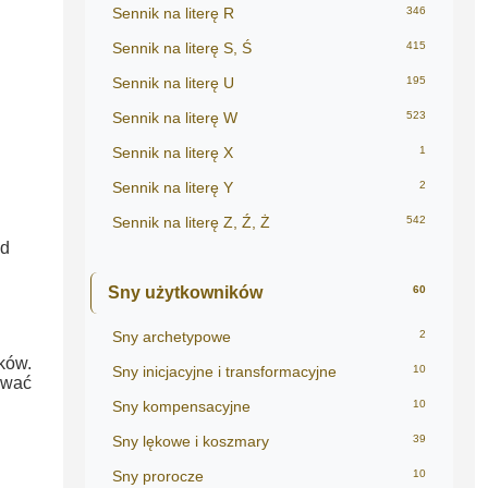
Sennik na literę R
346
Sennik na literę S, Ś
415
Sennik na literę U
195
Sennik na literę W
523
Sennik na literę X
1
Sennik na literę Y
2
Sennik na literę Z, Ź, Ż
542
od
Sny użytkowników
60
Sny archetypowe
2
ków.
Sny inicjacyjne i transformacyjne
10
ywać
Sny kompensacyjne
10
Sny lękowe i koszmary
39
Sny prorocze
10