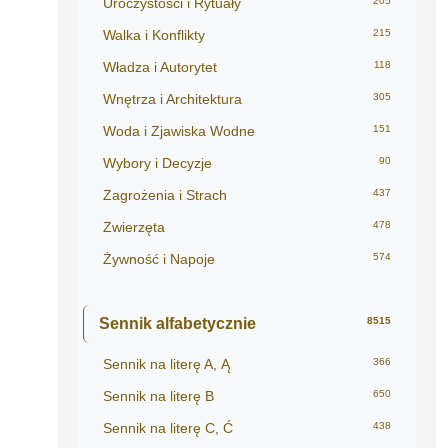
Uroczystości i Rytuały
205
Walka i Konflikty
215
Władza i Autorytet
118
Wnętrza i Architektura
305
Woda i Zjawiska Wodne
151
Wybory i Decyzje
90
Zagrożenia i Strach
437
Zwierzęta
478
Żywność i Napoje
574
Sennik alfabetycznie
8515
Sennik na literę A, Ą
366
Sennik na literę B
650
Sennik na literę C, Ć
438