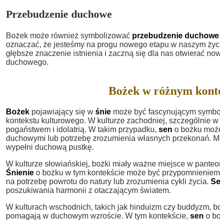
Przebudzenie duchowe
Bożek może również symbolizować
przebudzenie duchowe
oznaczać, że jesteśmy na progu nowego etapu w naszym życi
głębsze znaczenie istnienia i zaczną się dla nas otwierać no
duchowego.
Bożek w różnym kont
Bożek
pojawiający się w
śnie
może być fascynującym symbole
kontekstu kulturowego. W kulturze zachodniej, szczególnie w 
pogaństwem i idolatrią. W takim przypadku,
sen
o bożku może
duchowymi lub potrzebę zrozumienia własnych przekonań. M
wypełni duchową pustkę.
W kulturze słowiańskiej, bożki miały ważne miejsce w panteo
Śnienie
o bożku w tym kontekście może być przypomnieniem 
na potrzebę powrotu do natury lub zrozumienia cykli życia.
S
poszukiwania harmonii z otaczającym światem.
W kulturach wschodnich, takich jak hinduizm czy buddyzm, bo
pomagają w duchowym wzroście. W tym kontekście,
sen
o bo