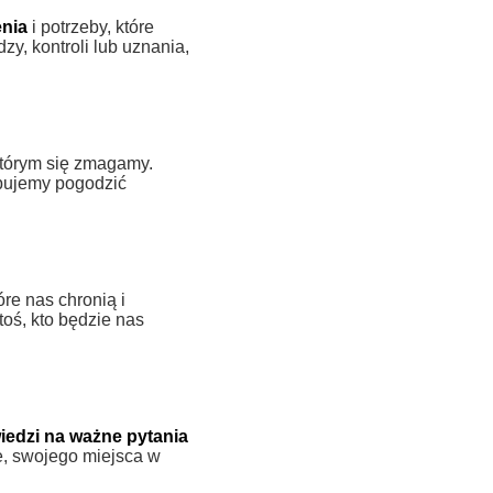
enia
i potrzeby, które
y, kontroli lub uznania,
 którym się zmagamy.
óbujemy pogodzić
tóre nas chronią i
oś, kto będzie nas
edzi na ważne pytania
e, swojego miejsca w