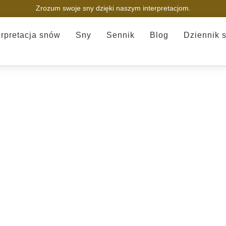
Zrozum swoje sny dzięki naszym interpretacjom.
erpretacja snów
Sny
Sennik
Blog
Dziennik 