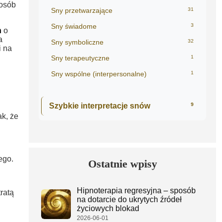
 osób
Sny przetwarzające
31
Sny świadome
3
n
o
a
Sny symboliczne
32
i na
Sny terapeutyczne
1
Sny wspólne (interpersonalne)
1
Szybkie interpretacje snów
9
k, że
ego.
Ostatnie wpisy
Hipnoterapia regresyjna – sposób
ratą
na dotarcie do ukrytych źródeł
życiowych blokad
2026-06-01