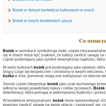
Bożek w różnym kontekście kulturowym w snach
Bożek w innych kontekstach użycia
Co oznacza
Bożek
w sennikach symbolizuje małe, często niezauważalne 
się w snach może być znakiem, że należy zwrócić uwagę na 
często postrzegany jako symbol wewnętrznej mądrości, która 
W wielu kulturach
bożek
jest postrzegany jako opiekun, któr
śniący czuje się bezpiecznie i chroniony w swoim otoczeniu.
bożka
w śnie, ponieważ mogą one wskazywać na obecne ob
Sennik często interpretuje
bożek
jako znak duchowego przewo
odkrycia swojej prawdziwej natury i celów życiowych.
Bożek
determinacji, która pomaga w pokonywaniu trudności i przesz
W kontekście emocjonalnym,
bożek
może reprezentować różn
powinien zwrócić uwagę na swoje relacje i zastanowić się, 