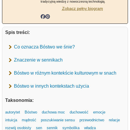
tradycyjną wiedzę z nowoczesną technologią.
Zobacz pełny biogram
Spis treści:
Co oznacza Bóstwo we śnie?
Znaczenie w sennikach
Bóstwo w różnym kontekście kulturowym w snach
Bóstwo w innych kontekstach użycia
Taksonomia:
autorytet
Bóstwo
duchowa moc
duchowość
emocje
intuicja
mądrość
poszukiwanie sensu
przewodnictwo
relacje
rozwój osobisty
sen
sennik
symbolika
władza