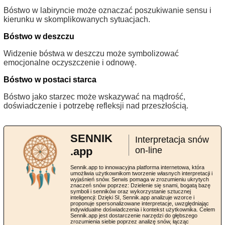
Bóstwo w labiryncie może oznaczać poszukiwanie sensu i
kierunku w skomplikowanych sytuacjach.
Bóstwo w deszczu
Widzenie bóstwa w deszczu może symbolizować
emocjonalne oczyszczenie i odnowę.
Bóstwo w postaci starca
Bóstwo jako starzec może wskazywać na mądrość,
doświadczenie i potrzebę refleksji nad przeszłością.
SENNIK
Interpretacja snów
.app
on-line
Sennik.app to innowacyjna platforma internetowa, która
umożliwia użytkownikom tworzenie własnych interpretacji i
wyjaśnień snów. Serwis pomaga w zrozumieniu ukrytych
znaczeń snów poprzez: Dzielenie się snami, bogatą bazę
symboli i senników oraz wykorzystanie sztucznej
inteligencji: Dzięki SI, Sennik.app analizuje wzorce i
proponuje spersonalizowane interpretacje, uwzględniając
indywidualne doświadczenia i kontekst użytkownika. Celem
Sennik.app jest dostarczenie narzędzi do głębszego
zrozumienia siebie poprzez analizę snów, łącząc