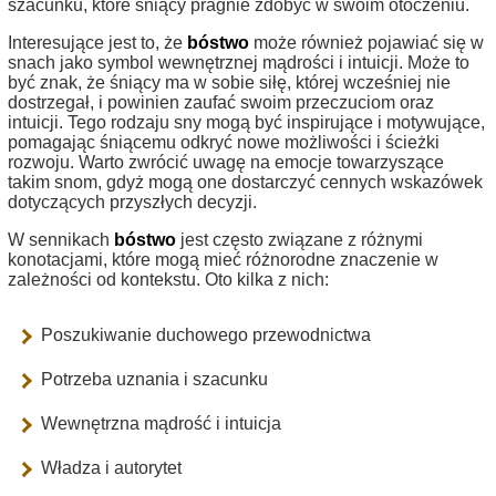
szacunku, które śniący pragnie zdobyć w swoim otoczeniu.
Interesujące jest to, że
bóstwo
może również pojawiać się w
snach jako symbol wewnętrznej mądrości i intuicji. Może to
być znak, że śniący ma w sobie siłę, której wcześniej nie
dostrzegał, i powinien zaufać swoim przeczuciom oraz
intuicji. Tego rodzaju sny mogą być inspirujące i motywujące,
pomagając śniącemu odkryć nowe możliwości i ścieżki
rozwoju. Warto zwrócić uwagę na emocje towarzyszące
takim snom, gdyż mogą one dostarczyć cennych wskazówek
dotyczących przyszłych decyzji.
W sennikach
bóstwo
jest często związane z różnymi
konotacjami, które mogą mieć różnorodne znaczenie w
zależności od kontekstu. Oto kilka z nich:
Poszukiwanie duchowego przewodnictwa
Potrzeba uznania i szacunku
Wewnętrzna mądrość i intuicja
Władza i autorytet