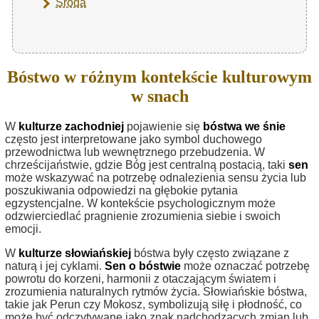
Środa
Bóstwo w różnym kontekście kulturowym
w snach
W
kulturze zachodniej
pojawienie się
bóstwa we śnie
często jest interpretowane jako symbol duchowego
przewodnictwa lub wewnętrznego przebudzenia. W
chrześcijaństwie, gdzie Bóg jest centralną postacią, taki
sen
może wskazywać na potrzebę odnalezienia sensu życia lub
poszukiwania odpowiedzi na głębokie pytania
egzystencjalne. W kontekście psychologicznym może
odzwierciedlać pragnienie zrozumienia siebie i swoich
emocji.
W
kulturze słowiańskiej
bóstwa były często związane z
naturą i jej cyklami.
Sen o bóstwie
może oznaczać potrzebę
powrotu do korzeni, harmonii z otaczającym światem i
zrozumienia naturalnych rytmów życia. Słowiańskie bóstwa,
takie jak Perun czy Mokosz, symbolizują siłę i płodność, co
może być odczytywane jako znak nadchodzących zmian lub