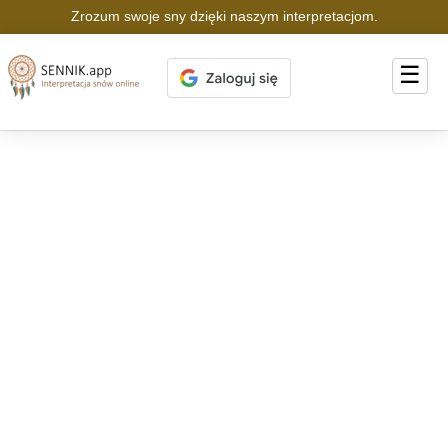
Zrozum swoje sny dzięki naszym interpretacjom.
☰