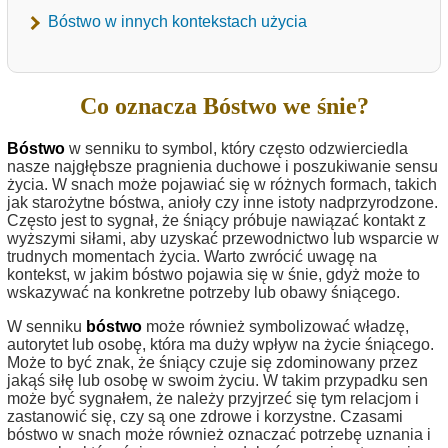
Bóstwo w innych kontekstach użycia
Co oznacza Bóstwo we śnie?
Bóstwo
w senniku to symbol, który często odzwierciedla
nasze najgłębsze pragnienia duchowe i poszukiwanie sensu
życia. W snach może pojawiać się w różnych formach, takich
jak starożytne bóstwa, anioły czy inne istoty nadprzyrodzone.
Często jest to sygnał, że śniący próbuje nawiązać kontakt z
wyższymi siłami, aby uzyskać przewodnictwo lub wsparcie w
trudnych momentach życia. Warto zwrócić uwagę na
kontekst, w jakim bóstwo pojawia się w śnie, gdyż może to
wskazywać na konkretne potrzeby lub obawy śniącego.
W senniku
bóstwo
może również symbolizować władzę,
autorytet lub osobę, która ma duży wpływ na życie śniącego.
Może to być znak, że śniący czuje się zdominowany przez
jakąś siłę lub osobę w swoim życiu. W takim przypadku sen
może być sygnałem, że należy przyjrzeć się tym relacjom i
zastanowić się, czy są one zdrowe i korzystne. Czasami
bóstwo w snach może również oznaczać potrzebę uznania i