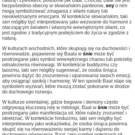
naturą i żywiołami, podobnie jak Baal. Chociaż Baal nie jest
bezpośrednio obecny w słowiańskim panteonie,
sny
o nim
mogą symbolizować zmagania z siłami natury lub
nieokiełznanymi emocjami. W kontekście słowiańskim, taki
sen
mógłby być interpretowany jako wezwanie do harmonii z
otaczającym światem i własnymi wewnętrznymi siłami, co
jest zgodne z tradycyjnym podejściem do życia w zgodzie z
naturą.
W kulturach wschodnich, które skupiają się na duchowości i
równowadze, pojawienie się Baala w
śnie
może być
postrzegane jako symbol wewnętrznego chaosu lub potrzeby
odnalezienia równowagi. W kontekście buddyzmu czy
taoizmu, taki
sen
mógłby sugerować, że osoba śniąca
powinna dążyć do zrozumienia i opanowania swoich emocji,
aby osiągnąć spokój i harmonię. W ten sposób Baal staje się
symbolem wyzwań, które muszą zostać pokonane w drodze
do duchowego rozwoju.
W kulturze orientalnej, gdzie bogowie i demony często
odgrywają kluczową rolę w mitologii, Baal w
śnie
może być
postrzegany jako manifestacja sił, które należy zrozumieć i
okiełznać. W kontekście hinduizmu, taki
sen
mógłby być
interpretowany jako wskazówka, że osoba śniąca powinna
skupić się na równoważeniu swojej karmy i dążeniu do
duchowego oświecenia. Baal, jako symbol potężnych sił,