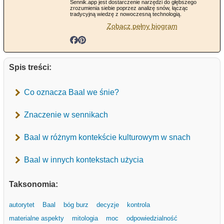
Sennik.app jest dostarczenie narzędzi do głębszego
zrozumienia siebie poprzez analizę snów, łącząc
tradycyjną wiedzę z nowoczesną technologią.
Zobacz pełny biogram
Spis treści:
Co oznacza Baal we śnie?
Znaczenie w sennikach
Baal w różnym kontekście kulturowym w snach
Baal w innych kontekstach użycia
Taksonomia:
autorytet
Baal
bóg burz
decyzje
kontrola
materialne aspekty
mitologia
moc
odpowiedzialność