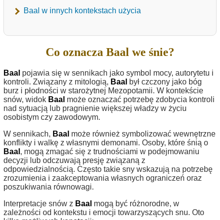
Baal w innych kontekstach użycia
Co oznacza Baal we śnie?
Baal
pojawia się w sennikach jako symbol mocy, autorytetu i
kontroli. Związany z mitologią,
Baal
był czczony jako bóg
burz i płodności w starożytnej Mezopotamii. W kontekście
snów, widok
Baal
może oznaczać potrzebę zdobycia kontroli
nad sytuacją lub pragnienie większej władzy w życiu
osobistym czy zawodowym.
W sennikach,
Baal
może również symbolizować wewnętrzne
konflikty i walkę z własnymi demonami. Osoby, które śnią o
Baal
, mogą zmagać się z trudnościami w podejmowaniu
decyzji lub odczuwają presję związaną z
odpowiedzialnością. Często takie sny wskazują na potrzebę
zrozumienia i zaakceptowania własnych ograniczeń oraz
poszukiwania równowagi.
Interpretacje snów z
Baal
mogą być różnorodne, w
zależności od kontekstu i emocji towarzyszących snu. Oto