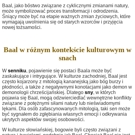
Baal, jako bóstwo związane z cyklicznymi zmianami natury,
może symbolizować proces transformacji i odrodzenia.
Śniący może być na etapie ważnych zmian życiowych, które
wymagają uwolnienia się od starych wzorców i przyjęcia
nowej tożsamości.
Baal w różnym kontekście kulturowym w
snach
W
senniku
, pojawienie się postaci Baala może być
zaskakujące i intrygujące. W kulturze zachodniej, Baal jest
często kojarzony z mitologią kananejską jako bóg burzy i
płodności, a także z negatywnymi konotacjami jako demon w
demonologii chrześcijańskiej. Dlatego
sny
, w których
pojawia się Baal, mogą odzwierciedlać wewnętrzne konflikty
związane z potężnymi siłami natury lub nieświadomymi
lękami. Dla osób zafascynowanych mitologią, taki
sen
może
być sygnałem do zgłębiania własnych emocji i odkrywania
ukrytych aspektów swojej osobowości.
W kulturze słowiańskiej, bogowie byli często związani z