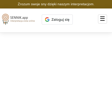
Zrozum swoje sny dzięki naszym interpretacjom.
☰