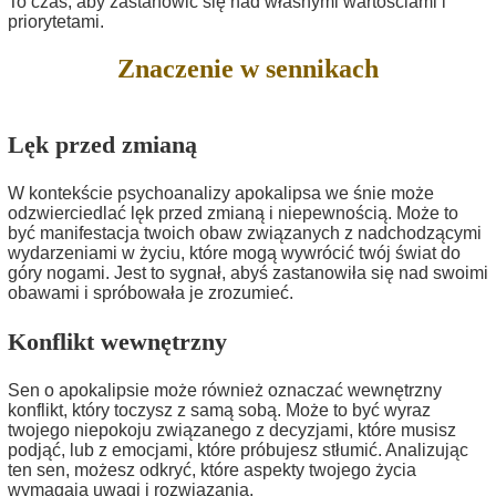
To czas, aby zastanowić się nad własnymi wartościami i
priorytetami.
Znaczenie w sennikach
Lęk przed zmianą
W kontekście psychoanalizy apokalipsa we śnie może
odzwierciedlać lęk przed zmianą i niepewnością. Może to
być manifestacja twoich obaw związanych z nadchodzącymi
wydarzeniami w życiu, które mogą wywrócić twój świat do
góry nogami. Jest to sygnał, abyś zastanowiła się nad swoimi
obawami i spróbowała je zrozumieć.
Konflikt wewnętrzny
Sen o apokalipsie może również oznaczać wewnętrzny
konflikt, który toczysz z samą sobą. Może to być wyraz
twojego niepokoju związanego z decyzjami, które musisz
podjąć, lub z emocjami, które próbujesz stłumić. Analizując
ten sen, możesz odkryć, które aspekty twojego życia
wymagają uwagi i rozwiązania.