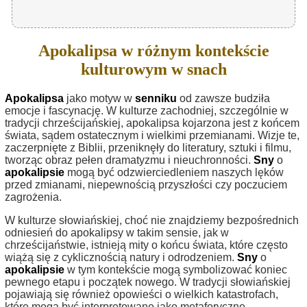
Apokalipsa w różnym kontekście
kulturowym w snach
Apokalipsa
jako motyw w
senniku
od zawsze budziła
emocje i fascynację. W kulturze zachodniej, szczególnie w
tradycji chrześcijańskiej, apokalipsa kojarzona jest z końcem
świata, sądem ostatecznym i wielkimi przemianami. Wizje te,
zaczerpnięte z Biblii, przeniknęły do literatury, sztuki i filmu,
tworząc obraz pełen dramatyzmu i nieuchronności.
Sny
o
apokalipsie
mogą być odzwierciedleniem naszych lęków
przed zmianami, niepewnością przyszłości czy poczuciem
zagrożenia.
W kulturze słowiańskiej, choć nie znajdziemy bezpośrednich
odniesień do apokalipsy w takim sensie, jak w
chrześcijaństwie, istnieją mity o końcu świata, które często
wiążą się z cyklicznością natury i odrodzeniem.
Sny
o
apokalipsie
w tym kontekście mogą symbolizować koniec
pewnego etapu i początek nowego. W tradycji słowiańskiej
pojawiają się również opowieści o wielkich katastrofach,
które mogą być interpretowane jako metaforyczne