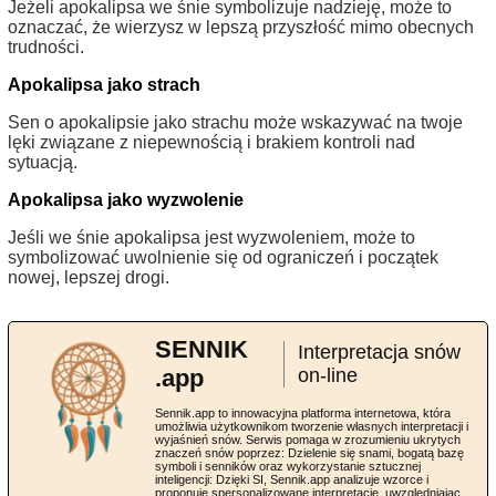
Jeżeli apokalipsa we śnie symbolizuje nadzieję, może to
oznaczać, że wierzysz w lepszą przyszłość mimo obecnych
trudności.
Apokalipsa jako strach
Sen o apokalipsie jako strachu może wskazywać na twoje
lęki związane z niepewnością i brakiem kontroli nad
sytuacją.
Apokalipsa jako wyzwolenie
Jeśli we śnie apokalipsa jest wyzwoleniem, może to
symbolizować uwolnienie się od ograniczeń i początek
nowej, lepszej drogi.
SENNIK
Interpretacja snów
.app
on-line
Sennik.app to innowacyjna platforma internetowa, która
umożliwia użytkownikom tworzenie własnych interpretacji i
wyjaśnień snów. Serwis pomaga w zrozumieniu ukrytych
znaczeń snów poprzez: Dzielenie się snami, bogatą bazę
symboli i senników oraz wykorzystanie sztucznej
inteligencji: Dzięki SI, Sennik.app analizuje wzorce i
proponuje spersonalizowane interpretacje, uwzględniając