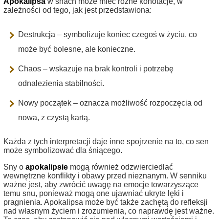
Apokalipsa
w snach może mieć różne konotacje, w
zależności od tego, jak jest przedstawiona:
Destrukcja – symbolizuje koniec czegoś w życiu, co
może być bolesne, ale konieczne.
Chaos – wskazuje na brak kontroli i potrzebę
odnalezienia stabilności.
Nowy początek – oznacza możliwość rozpoczęcia od
nowa, z czystą kartą.
Każda z tych interpretacji daje inne spojrzenie na to, co sen
może symbolizować dla śniącego.
Sny o
apokalipsie
mogą również odzwierciedlać
wewnętrzne konflikty i obawy przed nieznanym. W senniku
ważne jest, aby zwrócić uwagę na emocje towarzyszące
temu snu, ponieważ mogą one ujawniać ukryte lęki i
pragnienia. Apokalipsa może być także zachętą do refleksji
nad własnym życiem i zrozumienia, co naprawdę jest ważne.