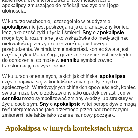
apokalipsy, zmuszające do refleksji nad życiem i jego
ulotnością.
W kulturze wschodniej, szczególnie w buddyzmie,
apokalipsa
nie jest postrzegana jako dramatyczny koniec,
lecz jako część cyklu życia i śmierci.
Sny
o
apokalipsie
mogą być tu rozumiane jako wskazówka do medytacji nad
nietrwałością rzeczy i koniecznością duchowego
przebudzenia. W hinduizmie natomiast, koniec świata jest
częścią cyklu Maha Yuga, gdzie zniszczenie jest niezbędne
do odrodzenia, co może w
senniku
symbolizować
transformację i oczyszczenie.
W kulturach orientalnych, takich jak chińska,
apokalipsa
często pojawia się w kontekście zmian politycznych i
społecznych. W tradycyjnych chińskich opowieściach, koniec
świata może być przedstawiony jako upadek dynastii, co w
senniku
może symbolizować zmiany władzy lub struktury w
życiu osobistym.
Sny
o
apokalipsie
w tej perspektywie mogą
być interpretowane jako przestroga przed nadchodzącymi
zmianami, ale także jako szansa na nowy początek.
Apokalipsa w innych kontekstach użycia