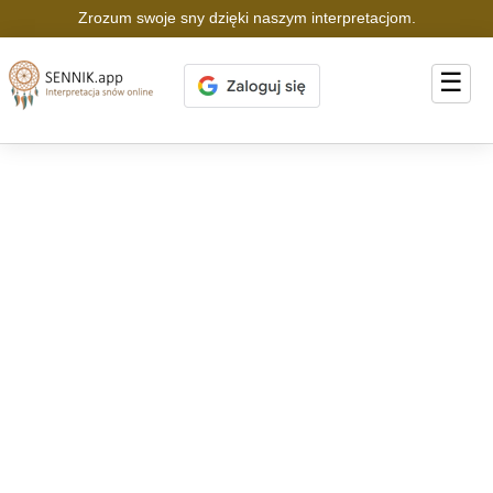
Zrozum swoje sny dzięki naszym interpretacjom.
☰