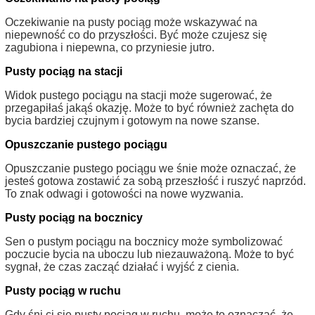
Oczekiwanie na pusty pociąg może wskazywać na
niepewność co do przyszłości. Być może czujesz się
zagubiona i niepewna, co przyniesie jutro.
Pusty pociąg na stacji
Widok pustego pociągu na stacji może sugerować, że
przegapiłaś jakąś okazję. Może to być również zachęta do
bycia bardziej czujnym i gotowym na nowe szanse.
Opuszczanie pustego pociągu
Opuszczanie pustego pociągu we śnie może oznaczać, że
jesteś gotowa zostawić za sobą przeszłość i ruszyć naprzód.
To znak odwagi i gotowości na nowe wyzwania.
Pusty pociąg na bocznicy
Sen o pustym pociągu na bocznicy może symbolizować
poczucie bycia na uboczu lub niezauważoną. Może to być
sygnał, że czas zacząć działać i wyjść z cienia.
Pusty pociąg w ruchu
Gdy śni ci się pusty pociąg w ruchu, może to oznaczać, że