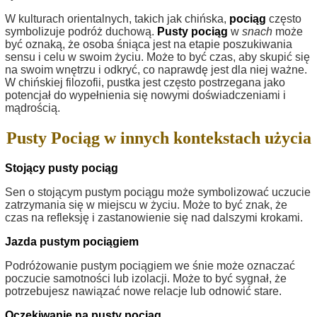
W kulturach orientalnych, takich jak chińska,
pociąg
często
symbolizuje podróż duchową.
Pusty pociąg
w
snach
może
być oznaką, że osoba śniąca jest na etapie poszukiwania
sensu i celu w swoim życiu. Może to być czas, aby skupić się
na swoim wnętrzu i odkryć, co naprawdę jest dla niej ważne.
W chińskiej filozofii, pustka jest często postrzegana jako
potencjał do wypełnienia się nowymi doświadczeniami i
mądrością.
Pusty Pociąg w innych kontekstach użycia
Stojący pusty pociąg
Sen o stojącym pustym pociągu może symbolizować uczucie
zatrzymania się w miejscu w życiu. Może to być znak, że
czas na refleksję i zastanowienie się nad dalszymi krokami.
Jazda pustym pociągiem
Podróżowanie pustym pociągiem we śnie może oznaczać
poczucie samotności lub izolacji. Może to być sygnał, że
potrzebujesz nawiązać nowe relacje lub odnowić stare.
Oczekiwanie na pusty pociąg