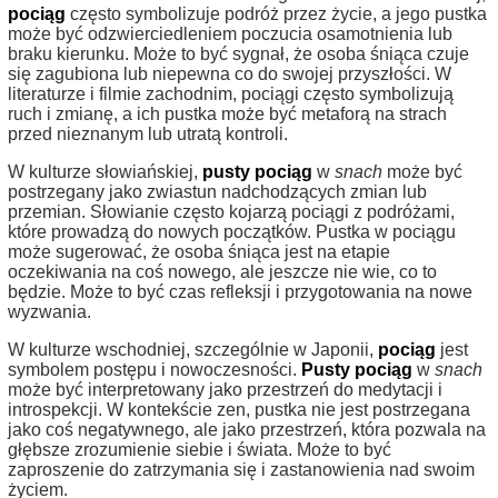
pociąg
często symbolizuje podróż przez życie, a jego pustka
może być odzwierciedleniem poczucia osamotnienia lub
braku kierunku. Może to być sygnał, że osoba śniąca czuje
się zagubiona lub niepewna co do swojej przyszłości. W
literaturze i filmie zachodnim, pociągi często symbolizują
ruch i zmianę, a ich pustka może być metaforą na strach
przed nieznanym lub utratą kontroli.
W kulturze słowiańskiej,
pusty pociąg
w
snach
może być
postrzegany jako zwiastun nadchodzących zmian lub
przemian. Słowianie często kojarzą pociągi z podróżami,
które prowadzą do nowych początków. Pustka w pociągu
może sugerować, że osoba śniąca jest na etapie
oczekiwania na coś nowego, ale jeszcze nie wie, co to
będzie. Może to być czas refleksji i przygotowania na nowe
wyzwania.
W kulturze wschodniej, szczególnie w Japonii,
pociąg
jest
symbolem postępu i nowoczesności.
Pusty pociąg
w
snach
może być interpretowany jako przestrzeń do medytacji i
introspekcji. W kontekście zen, pustka nie jest postrzegana
jako coś negatywnego, ale jako przestrzeń, która pozwala na
głębsze zrozumienie siebie i świata. Może to być
zaproszenie do zatrzymania się i zastanowienia nad swoim
życiem.