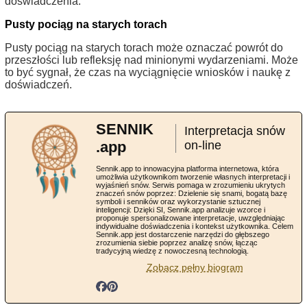
doświadczenia.
Pusty pociąg na starych torach
Pusty pociąg na starych torach może oznaczać powrót do
przeszłości lub refleksję nad minionymi wydarzeniami. Może
to być sygnał, że czas na wyciągnięcie wniosków i naukę z
doświadczeń.
SENNIK
Interpretacja snów
.app
on-line
Sennik.app to innowacyjna platforma internetowa, która
umożliwia użytkownikom tworzenie własnych interpretacji i
wyjaśnień snów. Serwis pomaga w zrozumieniu ukrytych
znaczeń snów poprzez: Dzielenie się snami, bogatą bazę
symboli i senników oraz wykorzystanie sztucznej
inteligencji: Dzięki SI, Sennik.app analizuje wzorce i
proponuje spersonalizowane interpretacje, uwzględniając
indywidualne doświadczenia i kontekst użytkownika. Celem
Sennik.app jest dostarczenie narzędzi do głębszego
zrozumienia siebie poprzez analizę snów, łącząc
tradycyjną wiedzę z nowoczesną technologią.
Zobacz pełny biogram