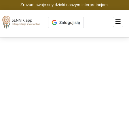
Zrozum swoje sny dzięki naszym interpretacjom.
☰