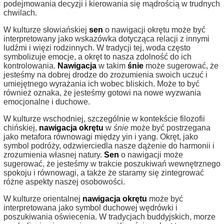
podejmowania decyzji i kierowania się mądrością w trudnych
chwilach.
W kulturze słowiańskiej
sen
o nawigacji okrętu może być
interpretowany jako wskazówka dotycząca relacji z innymi
ludźmi i więzi rodzinnych. W tradycji tej, woda często
symbolizuje emocje, a okręt to nasza zdolność do ich
kontrolowania.
Nawigacja
w takim
śnie
może sugerować, że
jesteśmy na dobrej drodze do zrozumienia swoich uczuć i
umiejętnego wyrażania ich wobec bliskich. Może to być
również oznaka, że jesteśmy gotowi na nowe wyzwania
emocjonalne i duchowe.
W kulturze wschodniej, szczególnie w kontekście filozofii
chińskiej,
nawigacja okrętu
w
śnie
może być postrzegana
jako metafora równowagi między yin i yang. Okręt, jako
symbol podróży, odzwierciedla nasze dążenie do harmonii i
zrozumienia własnej natury.
Sen
o nawigacji może
sugerować, że jesteśmy w trakcie poszukiwań wewnętrznego
spokoju i równowagi, a także że staramy się zintegrować
różne aspekty naszej osobowości.
W kulturze orientalnej
nawigacja okrętu
może być
interpretowana jako symbol duchowej wędrówki i
poszukiwania oświecenia. W tradycjach buddyjskich, morze