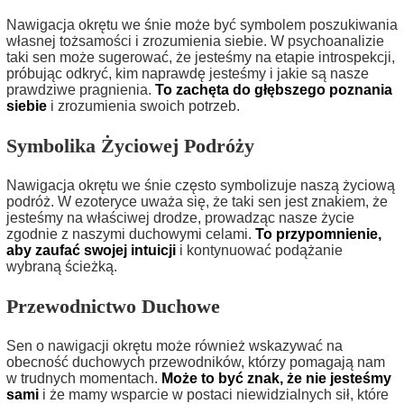
Nawigacja okrętu we śnie może być symbolem poszukiwania
własnej tożsamości i zrozumienia siebie. W psychoanalizie
taki sen może sugerować, że jesteśmy na etapie introspekcji,
próbując odkryć, kim naprawdę jesteśmy i jakie są nasze
prawdziwe pragnienia.
To zachęta do głębszego poznania
siebie
i zrozumienia swoich potrzeb.
Symbolika Życiowej Podróży
Nawigacja okrętu we śnie często symbolizuje naszą życiową
podróż. W ezoteryce uważa się, że taki sen jest znakiem, że
jesteśmy na właściwej drodze, prowadząc nasze życie
zgodnie z naszymi duchowymi celami.
To przypomnienie,
aby zaufać swojej intuicji
i kontynuować podążanie
wybraną ścieżką.
Przewodnictwo Duchowe
Sen o nawigacji okrętu może również wskazywać na
obecność duchowych przewodników, którzy pomagają nam
w trudnych momentach.
Może to być znak, że nie jesteśmy
sami
i że mamy wsparcie w postaci niewidzialnych sił, które