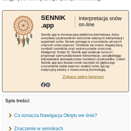
SENNIK
Interpretacja snów
.app
on-line
Sennik.app to innowacyjna platforma internetowa, która
umożliwia użytkownikom tworzenie własnych interpretacji i
wyjaśnień snów. Serwis pomaga w zrozumieniu ukrytych
znaczeń snów poprzez: Dzielenie się snami, bogatą bazę
symboli i senników oraz wykorzystanie sztucznej
inteligencji: Dzięki SI, Sennik.app analizuje wzorce i
proponuje spersonalizowane interpretacje, uwzględniając
indywidualne doświadczenia i kontekst użytkownika. Celem
Sennik.app jest dostarczenie narzędzi do głębszego
zrozumienia siebie poprzez analizę snów, łącząc
tradycyjną wiedzę z nowoczesną technologią.
Zobacz pełny biogram
Spis treści:
Co oznacza Nawigacja Okrętu we śnie?
Znaczenie w sennikach