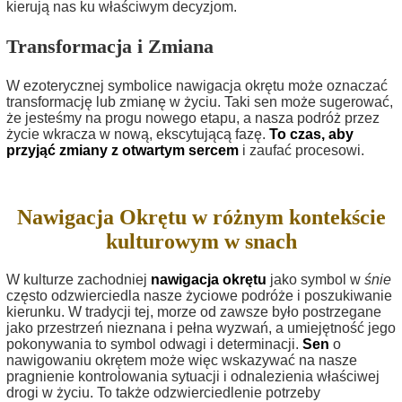
kierują nas ku właściwym decyzjom.
Transformacja i Zmiana
W ezoterycznej symbolice nawigacja okrętu może oznaczać
transformację lub zmianę w życiu. Taki sen może sugerować,
że jesteśmy na progu nowego etapu, a nasza podróż przez
życie wkracza w nową, ekscytującą fazę.
To czas, aby
przyjąć zmiany z otwartym sercem
i zaufać procesowi.
Nawigacja Okrętu w różnym kontekście
kulturowym w snach
W kulturze zachodniej
nawigacja okrętu
jako symbol w
śnie
często odzwierciedla nasze życiowe podróże i poszukiwanie
kierunku. W tradycji tej, morze od zawsze było postrzegane
jako przestrzeń nieznana i pełna wyzwań, a umiejętność jego
pokonywania to symbol odwagi i determinacji.
Sen
o
nawigowaniu okrętem może więc wskazywać na nasze
pragnienie kontrolowania sytuacji i odnalezienia właściwej
drogi w życiu. To także odzwierciedlenie potrzeby