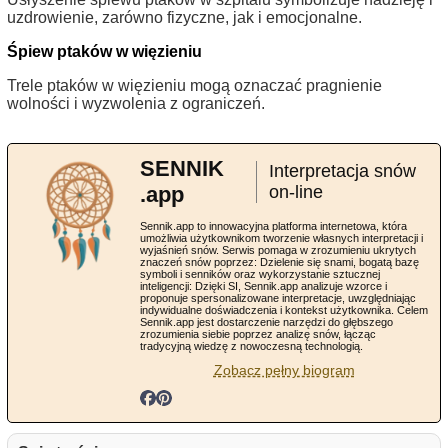
uzdrowienie, zarówno fizyczne, jak i emocjonalne.
Śpiew ptaków w więzieniu
Trele ptaków w więzieniu mogą oznaczać pragnienie
wolności i wyzwolenia z ograniczeń.
SENNIK
Interpretacja snów
.app
on-line
Sennik.app to innowacyjna platforma internetowa, która
umożliwia użytkownikom tworzenie własnych interpretacji i
wyjaśnień snów. Serwis pomaga w zrozumieniu ukrytych
znaczeń snów poprzez: Dzielenie się snami, bogatą bazę
symboli i senników oraz wykorzystanie sztucznej
inteligencji: Dzięki SI, Sennik.app analizuje wzorce i
proponuje spersonalizowane interpretacje, uwzględniając
indywidualne doświadczenia i kontekst użytkownika. Celem
Sennik.app jest dostarczenie narzędzi do głębszego
zrozumienia siebie poprzez analizę snów, łącząc
tradycyjną wiedzę z nowoczesną technologią.
Zobacz pełny biogram