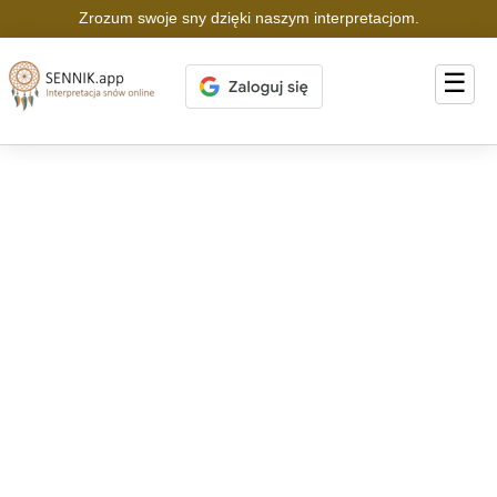
Zrozum swoje sny dzięki naszym interpretacjom.
☰