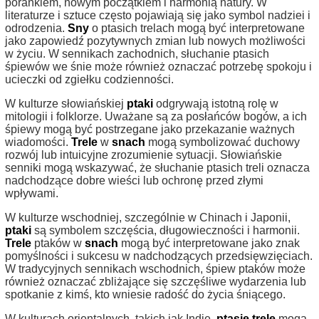
porankiem, nowym początkiem i harmonią natury. W
literaturze i sztuce często pojawiają się jako symbol nadziei i
odrodzenia.
Sny
o ptasich trelach mogą być interpretowane
jako zapowiedź pozytywnych zmian lub nowych możliwości
w życiu. W sennikach zachodnich, słuchanie ptasich
śpiewów we śnie może również oznaczać potrzebę spokoju i
ucieczki od zgiełku codzienności.
W kulturze słowiańskiej
ptaki
odgrywają istotną rolę w
mitologii i folklorze. Uważane są za posłańców bogów, a ich
śpiewy mogą być postrzegane jako przekazanie ważnych
wiadomości.
Trele
w
snach
mogą symbolizować duchowy
rozwój lub intuicyjne zrozumienie sytuacji. Słowiańskie
senniki mogą wskazywać, że słuchanie ptasich treli oznacza
nadchodzące dobre wieści lub ochronę przed złymi
wpływami.
W kulturze wschodniej, szczególnie w Chinach i Japonii,
ptaki
są symbolem szczęścia, długowieczności i harmonii.
Trele
ptaków w
snach
mogą być interpretowane jako znak
pomyślności i sukcesu w nadchodzących przedsięwzięciach.
W tradycyjnych sennikach wschodnich, śpiew ptaków może
również oznaczać zbliżające się szczęśliwe wydarzenia lub
spotkanie z kimś, kto wniesie radość do życia śniącego.
W kulturach orientalnych, takich jak Indie,
ptasie trele
mogą