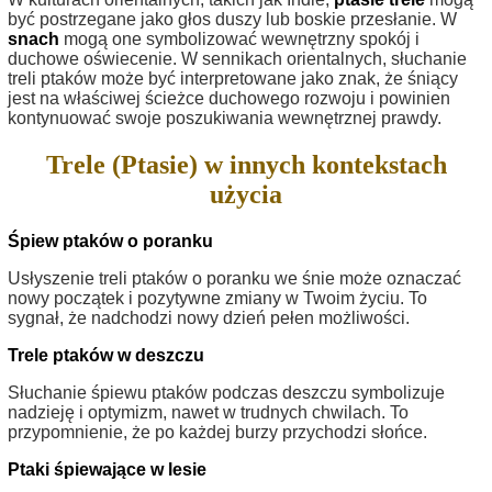
być postrzegane jako głos duszy lub boskie przesłanie. W
snach
mogą one symbolizować wewnętrzny spokój i
duchowe oświecenie. W sennikach orientalnych, słuchanie
treli ptaków może być interpretowane jako znak, że śniący
jest na właściwej ścieżce duchowego rozwoju i powinien
kontynuować swoje poszukiwania wewnętrznej prawdy.
Trele (Ptasie) w innych kontekstach
użycia
Śpiew ptaków o poranku
Usłyszenie treli ptaków o poranku we śnie może oznaczać
nowy początek i pozytywne zmiany w Twoim życiu. To
sygnał, że nadchodzi nowy dzień pełen możliwości.
Trele ptaków w deszczu
Słuchanie śpiewu ptaków podczas deszczu symbolizuje
nadzieję i optymizm, nawet w trudnych chwilach. To
przypomnienie, że po każdej burzy przychodzi słońce.
Ptaki śpiewające w lesie