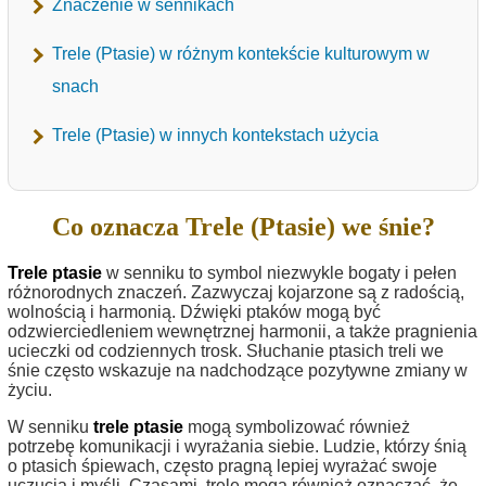
Znaczenie w sennikach
Trele (Ptasie) w różnym kontekście kulturowym w
snach
Trele (Ptasie) w innych kontekstach użycia
Co oznacza Trele (Ptasie) we śnie?
Trele ptasie
w senniku to symbol niezwykle bogaty i pełen
różnorodnych znaczeń. Zazwyczaj kojarzone są z radością,
wolnością i harmonią. Dźwięki ptaków mogą być
odzwierciedleniem wewnętrznej harmonii, a także pragnienia
ucieczki od codziennych trosk. Słuchanie ptasich treli we
śnie często wskazuje na nadchodzące pozytywne zmiany w
życiu.
W senniku
trele ptasie
mogą symbolizować również
potrzebę komunikacji i wyrażania siebie. Ludzie, którzy śnią
o ptasich śpiewach, często pragną lepiej wyrażać swoje
uczucia i myśli. Czasami, trele mogą również oznaczać, że