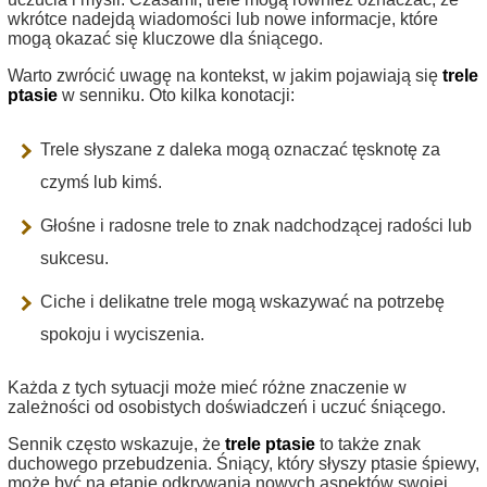
wkrótce nadejdą wiadomości lub nowe informacje, które
mogą okazać się kluczowe dla śniącego.
Warto zwrócić uwagę na kontekst, w jakim pojawiają się
trele
ptasie
w senniku. Oto kilka konotacji:
Trele słyszane z daleka mogą oznaczać tęsknotę za
czymś lub kimś.
Głośne i radosne trele to znak nadchodzącej radości lub
sukcesu.
Ciche i delikatne trele mogą wskazywać na potrzebę
spokoju i wyciszenia.
Każda z tych sytuacji może mieć różne znaczenie w
zależności od osobistych doświadczeń i uczuć śniącego.
Sennik często wskazuje, że
trele ptasie
to także znak
duchowego przebudzenia. Śniący, który słyszy ptasie śpiewy,
może być na etapie odkrywania nowych aspektów swojej