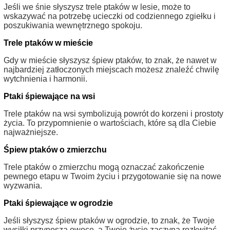
Jeśli we śnie słyszysz trele ptaków w lesie, może to
wskazywać na potrzebę ucieczki od codziennego zgiełku i
poszukiwania wewnętrznego spokoju.
Trele ptaków w mieście
Gdy w mieście słyszysz śpiew ptaków, to znak, że nawet w
najbardziej zatłoczonych miejscach możesz znaleźć chwilę
wytchnienia i harmonii.
Ptaki śpiewające na wsi
Trele ptaków na wsi symbolizują powrót do korzeni i prostoty
życia. To przypomnienie o wartościach, które są dla Ciebie
najważniejsze.
Śpiew ptaków o zmierzchu
Trele ptaków o zmierzchu mogą oznaczać zakończenie
pewnego etapu w Twoim życiu i przygotowanie się na nowe
wyzwania.
Ptaki śpiewające w ogrodzie
Jeśli słyszysz śpiew ptaków w ogrodzie, to znak, że Twoje
wysiłki przynoszą owoce, a Twoje życie zaczyna rozkwitać.