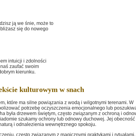
dzisz ją we śnie, może to
zbliżasz się do nowego
m intuicji i zdolności
nnaś zaufać swoim
dobrym kierunku.
ekście kulturowym w snach
em, które ma silne powiązania z wodą i wilgotnymi terenami. W
lizować potrzebę oczyszczenia emocjonalnego lub poszukiw
 olcha była drzewem świętym, często związanym z ochroną i odno
wiadomie szukamy ochrony lub odnowy duchowej. Jej obecność
aturą i odnalezienia wewnętrznego spokoju.
czeniu, często związanym z magicznymi praktykami i rytuałami.