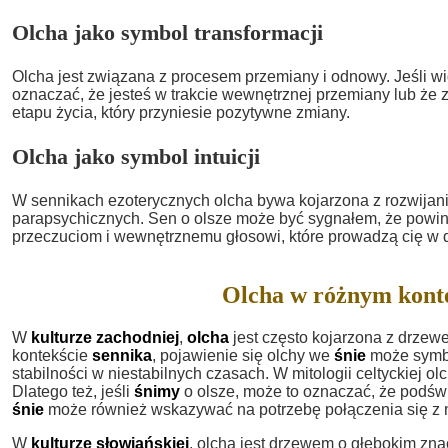
Olcha jako symbol transformacji
Olcha jest związana z procesem przemiany i odnowy. Jeśli wi
oznaczać, że jesteś w trakcie wewnętrznej przemiany lub że 
etapu życia, który przyniesie pozytywne zmiany.
Olcha jako symbol intuicji
W sennikach ezoterycznych olcha bywa kojarzona z rozwijanie
parapsychicznych. Sen o olsze może być sygnałem, że powi
przeczuciom i wewnętrznemu głosowi, które prowadzą cię w 
Olcha w różnym kont
W
kulturze zachodniej
,
olcha
jest często kojarzona z drzew
kontekście
sennika
, pojawienie się olchy we
śnie
może symbo
stabilności w niestabilnych czasach. W mitologii celtyckiej
Dlatego też, jeśli
śnimy
o olsze, może to oznaczać, że podś
śnie
może również wskazywać na potrzebę połączenia się z n
W
kulturze słowiańskiej
, olcha jest drzewem o głębokim zna