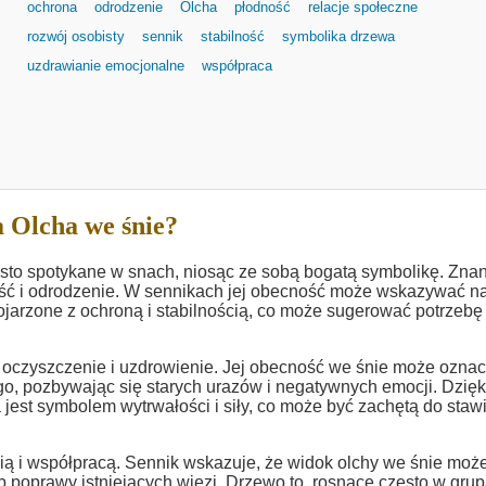
ochrona
odrodzenie
Olcha
płodność
relacje społeczne
rozwój osobisty
sennik
stabilność
symbolika drzewa
uzdrawianie emocjonalne
współpraca
 Olcha we śnie?
często spotykane w snach, niosąc ze sobą bogatą symbolikę. Zna
ość i odrodzenie. W sennikach jej obecność może wskazywać n
kojarzone z ochroną i stabilnością, co może sugerować potrzebę
oczyszczenie i uzdrowienie. Jej obecność we śnie może oznac
o, pozbywając się starych urazów i negatywnych emocji. Dzięk
 jest symbolem wytrwałości i siły, co może być zachętą do staw
cią i współpracą. Sennik wskazuje, że widok olchy we śnie moż
b poprawy istniejących więzi. Drzewo to, rosnące często w grup