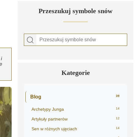
Przeszukuj symbole snów
i
e
Kategorie
Blog
39
Archetypy Junga
14
Artykuły partnerów
12
Sen w różnych ujęciach
14