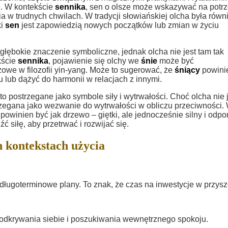
e. W kontekście
sennika
, sen o olsze może wskazywać na potr
 w trudnych chwilach. W tradycji słowiańskiej olcha była równ
ki
sen
jest zapowiedzią nowych początków lub zmian w życiu
łębokie znaczenie symboliczne, jednak olcha nie jest tam tak
kście
sennika
, pojawienie się olchy we
śnie
może być
zowe w filozofii yin-yang. Może to sugerować, że
śniący
powini
lub dążyć do harmonii w relacjach z innymi.
o postrzegane jako symbole siły i wytrwałości. Choć olcha nie 
egana jako wezwanie do wytrwałości w obliczu przeciwności.
powinien być jak drzewo – giętki, ale jednocześnie silny i odpo
siłę, aby przetrwać i rozwijać się.
 kontekstach użycia
ługoterminowe plany. To znak, że czas na inwestycje w przysz
e odkrywania siebie i poszukiwania wewnętrznego spokoju.