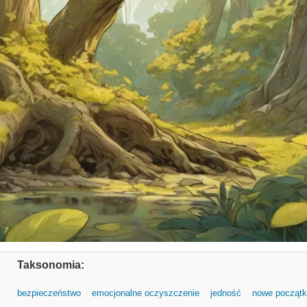
Taksonomia:
bezpieczeństwo
emocjonalne oczyszczenie
jedność
nowe początk