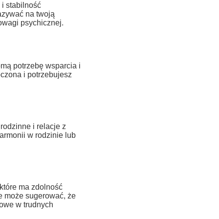
i stabilność
azywać na twoją
owagi psychicznej.
mą potrzebę wsparcia i
oczona i potrzebujesz
odzinne i relacje z
armonii w rodzinie lub
 które ma zdolność
ie może sugerować, że
howe w trudnych