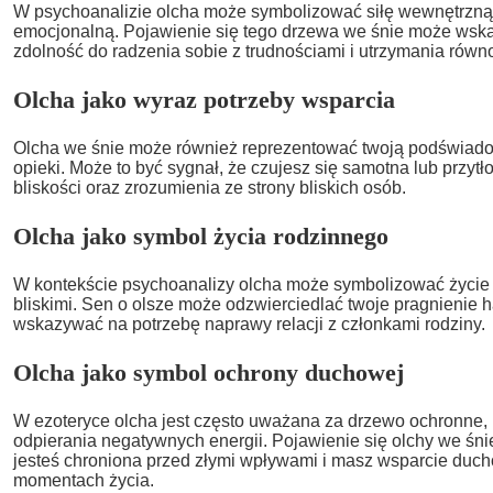
W psychoanalizie olcha może symbolizować siłę wewnętrzną 
emocjonalną. Pojawienie się tego drzewa we śnie może wsk
zdolność do radzenia sobie z trudnościami i utrzymania równ
Olcha jako wyraz potrzeby wsparcia
Olcha we śnie może również reprezentować twoją podświado
opieki. Może to być sygnał, że czujesz się samotna lub przytł
bliskości oraz zrozumienia ze strony bliskich osób.
Olcha jako symbol życia rodzinnego
W kontekście psychoanalizy olcha może symbolizować życie r
bliskimi. Sen o olsze może odzwierciedlać twoje pragnienie h
wskazywać na potrzebę naprawy relacji z członkami rodziny.
Olcha jako symbol ochrony duchowej
W ezoteryce olcha jest często uważana za drzewo ochronne,
odpierania negatywnych energii. Pojawienie się olchy we śn
jesteś chroniona przed złymi wpływami i masz wsparcie duc
momentach życia.