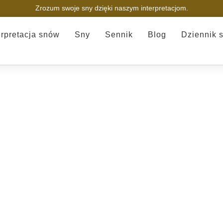
Zrozum swoje sny dzięki naszym interpretacjom.
erpretacja snów
Sny
Sennik
Blog
Dziennik 