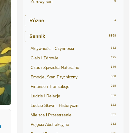
Zdrowy sen
6
Różne
1
Sennik
8858
Aktywności i Czynności
382
Ciało i Zdrowie
495
Czas i Zjawiska Naturalne
146
Emocje, Stan Psychiczny
308
Finanse i Transakcje
255
Ludzie i Relacje
356
Ludzie Sławni, Historyczni
122
Miejsca i Przestrzenie
531
Pojęcia Abstrakcyjne
732
i