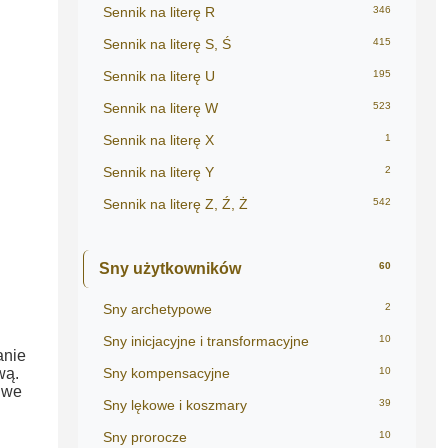
Sennik na literę R
346
Sennik na literę S, Ś
415
Sennik na literę U
195
Sennik na literę W
523
Sennik na literę X
1
Sennik na literę Y
2
Sennik na literę Z, Ź, Ż
542
Sny użytkowników
60
Sny archetypowe
2
Sny inicjacyjne i transformacyjne
10
anie
wą.
Sny kompensacyjne
10
 we
Sny lękowe i koszmary
39
Sny prorocze
10