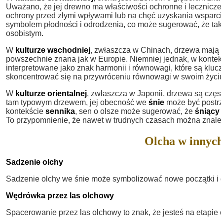
Uważano, że jej drewno ma właściwości ochronne i lecznicz
ochrony przed złymi wpływami lub na chęć uzyskania wsparcia
symbolem płodności i odrodzenia, co może sugerować, że ta
osobistym.
W
kulturze wschodniej
, zwłaszcza w Chinach, drzewa mają g
powszechnie znana jak w Europie. Niemniej jednak, w konte
interpretowane jako znak harmonii i równowagi, które są kluc
skoncentrować się na przywróceniu równowagi w swoim życiu 
W
kulturze orientalnej
, zwłaszcza w Japonii, drzewa są częst
tam typowym drzewem, jej obecność we
śnie
może być postrz
kontekście
sennika
, sen o olsze może sugerować, że
śniący
To przypomnienie, że nawet w trudnych czasach można znaleźć 
Olcha w innych
Sadzenie olchy
Sadzenie olchy we śnie może symbolizować nowe początki i d
Wędrówka przez las olchowy
Spacerowanie przez las olchowy to znak, że jesteś na etapi