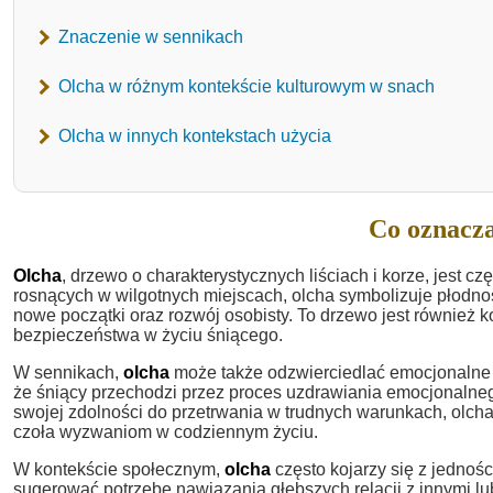
Znaczenie w sennikach
Olcha w różnym kontekście kulturowym w snach
Olcha w innych kontekstach użycia
Co oznacza
Olcha
, drzewo o charakterystycznych liściach i korze, jest 
rosnących w wilgotnych miejscach, olcha symbolizuje płodn
nowe początki oraz rozwój osobisty. To drzewo jest również 
bezpieczeństwa w życiu śniącego.
W sennikach,
olcha
może także odzwierciedlać emocjonalne 
że śniący przechodzi przez proces uzdrawiania emocjonalneg
swojej zdolności do przetrwania w trudnych warunkach, olcha
czoła wyzwaniom w codziennym życiu.
W kontekście społecznym,
olcha
często kojarzy się z jednoś
sugerować potrzebę nawiązania głębszych relacji z innymi lu