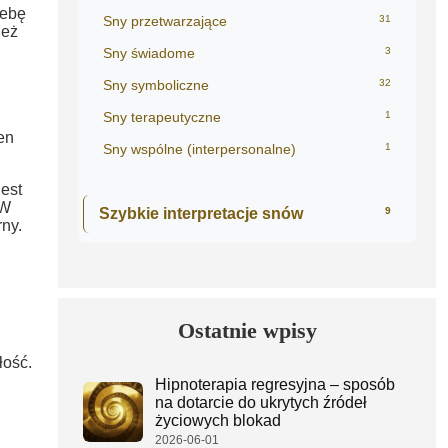
zebę
Sny przetwarzające
31
ież
Sny świadome
3
Sny symboliczne
32
Sny terapeutyczne
1
en
Sny wspólne (interpersonalne)
1
jest
 W
Szybkie interpretacje snów
9
rny.
Ostatnie wpisy
łość.
Hipnoterapia regresyjna – sposób
na dotarcie do ukrytych źródeł
życiowych blokad
2026-06-01