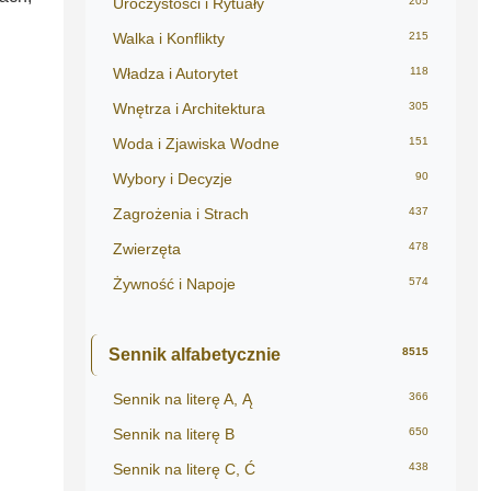
Uroczystości i Rytuały
205
Walka i Konflikty
215
Władza i Autorytet
118
Wnętrza i Architektura
305
Woda i Zjawiska Wodne
151
Wybory i Decyzje
90
Zagrożenia i Strach
437
Zwierzęta
478
Żywność i Napoje
574
Sennik alfabetycznie
8515
Sennik na literę A, Ą
366
Sennik na literę B
650
Sennik na literę C, Ć
438