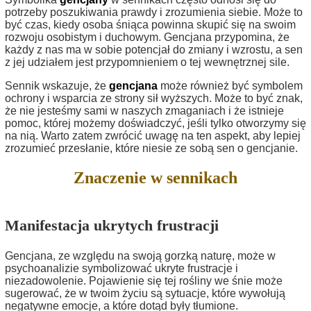
potrzeby poszukiwania prawdy i zrozumienia siebie. Może to
być czas, kiedy osoba śniąca powinna skupić się na swoim
rozwoju osobistym i duchowym. Gencjana przypomina, że
każdy z nas ma w sobie potencjał do zmiany i wzrostu, a sen
z jej udziałem jest przypomnieniem o tej wewnętrznej sile.
Sennik wskazuje, że
gencjana
może również być symbolem
ochrony i wsparcia ze strony sił wyższych. Może to być znak,
że nie jesteśmy sami w naszych zmaganiach i że istnieje
pomoc, której możemy doświadczyć, jeśli tylko otworzymy się
na nią. Warto zatem zwrócić uwagę na ten aspekt, aby lepiej
zrozumieć przesłanie, które niesie ze sobą sen o gencjanie.
Znaczenie w sennikach
Manifestacja ukrytych frustracji
Gencjana, ze względu na swoją gorzką naturę, może w
psychoanalizie symbolizować ukryte frustracje i
niezadowolenie. Pojawienie się tej rośliny we śnie może
sugerować, że w twoim życiu są sytuacje, które wywołują
negatywne emocje, a które dotąd były tłumione.