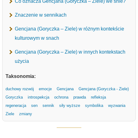
Co oznacza Gencjana (Goryczka – Ziele) we śnie?
Znaczenie w sennikach
Gencjana (Goryczka – Ziele) w różnym kontekście
kulturowym w snach
Gencjana (Goryczka – Ziele) w innych kontekstach
użycia
Taksonomia:
duchowy rozwój
emocje
Gencjana
Gencjana (Goryczka - Ziele)
Goryczka
introspekcja
ochrona
prawda
refleksja
regeneracja
sen
sennik
siły wyższe
symbolika
wyzwania
Ziele
zmiany