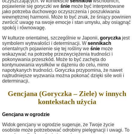
oczyszczających. W kontekście
senników
wschodnich,
pojawienie się goryczki we
śnie
może być interpretowane
jako potrzeba duchowego oczyszczenia i poszukiwania
wewnętrznej harmonii. Może to być znak, że śniący powinien
zwrócić uwagę na swoje emocje i stan umysłu, aby osiągnąć
spokój i równowagę.
W kulturze orientalnej, szczególnie w Japonii,
goryczka
jest
symbolem wytrwałości i determinacji. W
sennikach
orientalnych pojawienie się tej rośliny we
śnie
może
wskazywać na potrzebę przezwyciężenia trudności i
pokonywania przeszkód. Może to być zachęta do
kontynuowania wysiłków w dążeniu do celu, mimo
napotykanych trudności. Goryczka przypomina, że nawet
najtrudniejsze wyzwania można pokonać dzięki sile woli i
determinacji.
Gencjana (Goryczka – Ziele) w innych
kontekstach użycia
Gencjana w ogrodzie
Widok gencjany w ogrodzie sugeruje, że Twoje życie
osobiste może potrzebować odrobiny pielęgnacji i uwagi. To