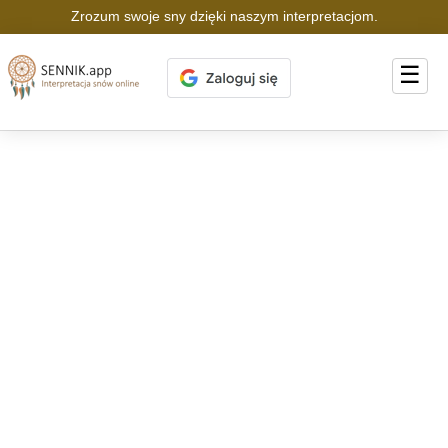
Zrozum swoje sny dzięki naszym interpretacjom.
☰