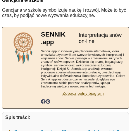
Gencjana w szkole
Gencjana w szkole symbolizuje naukę i rozwój. Może to być
czas, by podjąć nowe wyzwania edukacyjne.
SENNIK
Interpretacja snów
.app
on-line
Sennik.app to innowacyjna platforma internetowa, która
umożliwia użytkownikom tworzenie własnych interpretacji i
wyjaśnień snów. Serwis pomaga w zrozumieniu ukrytych
znaczeń snów poprzez: Dzielenie się snami, bogatą bazę
symboli i senników oraz wykorzystanie sztucznej
inteligencji: Dzięki SI, Sennik.app analizuje wzorce i
proponuje spersonalizowane interpretacje, uwzględniając
indywidualne doświadczenia i kontekst użytkownika. Celem
Sennik.app jest dostarczenie narzędzi do głębszego
zrozumienia siebie poprzez analizę snów, łącząc
tradycyjną wiedzę z nowoczesną technologią.
Zobacz pełny biogram
Spis treści: