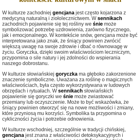
W kulturze zachodniej
gencjana
jest często kojarzona z
medycyną naturalną i ziołolecznictwem. W
sennikach
zachodnich pojawienie się tej rośliny we
śnie
może
symbolizować potrzebę uzdrowienia, zarówno fizycznego,
jak i emocjonalnego. W kontekście snów, gencjana może być
interpretowana jako znak, że śniący powinien zwrócić
większą uwagę na swoje zdrowie i dbać o równowagę w
życiu. Goryczka, dzięki swoim właściwościom leczniczym,
przypomina o sile natury i jej zdolności do wspierania
naszego dobrostanu.
W kulturze słowiańskiej
goryczka
ma głęboko zakorzenione
znaczenie symboliczne. Uważana za roślinę o magicznych
właściwościach, była często wykorzystywana w ludowych
obrzędach i rytuałach. W
sennikach
słowiańskich
pojawienie się goryczki we
śnie
może zwiastować
przemiany lub oczyszczenie. Może to być wskazówka, że
śniący powinien otworzyć się na nowe możliwości i zmiany,
które przyniosą mu korzyści. Symbolika ta przypomina o
cykliczności życia i potrzebie odnowienia.
W kulturze wschodniej, szczególnie w tradycji chińskiej,
gencjana
jest znana z właściwości detoksykacyjnych i