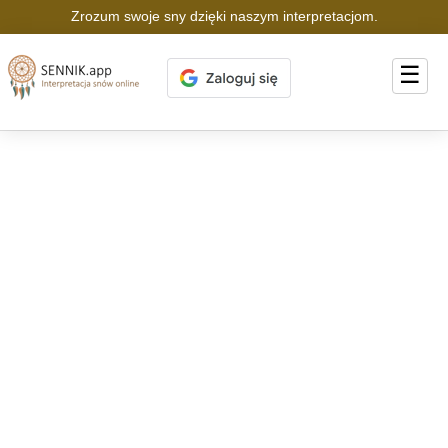
Zrozum swoje sny dzięki naszym interpretacjom.
☰