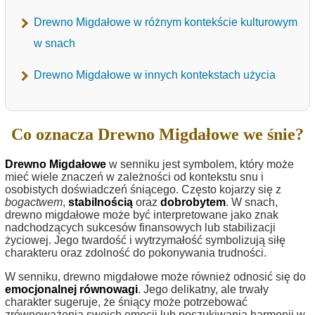
Drewno Migdałowe w różnym kontekście kulturowym
w snach
Drewno Migdałowe w innych kontekstach użycia
Co oznacza Drewno Migdałowe we śnie?
Drewno Migdałowe
w senniku jest symbolem, który może
mieć wiele znaczeń w zależności od kontekstu snu i
osobistych doświadczeń śniącego. Często kojarzy się z
bogactwem
,
stabilnością
oraz
dobrobytem
. W snach,
drewno migdałowe może być interpretowane jako znak
nadchodzących sukcesów finansowych lub stabilizacji
życiowej. Jego twardość i wytrzymałość symbolizują siłę
charakteru oraz zdolność do pokonywania trudności.
W senniku, drewno migdałowe może również odnosić się do
emocjonalnej równowagi
. Jego delikatny, ale trwały
charakter sugeruje, że śniący może potrzebować
zrównoważenia swoich emocji lub poszukiwania harmonii w