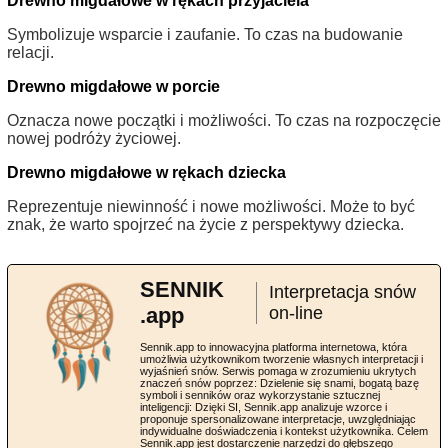
Drewno migdałowe w rękach przyjaciela
Symbolizuje wsparcie i zaufanie. To czas na budowanie
relacji.
Drewno migdałowe w porcie
Oznacza nowe początki i możliwości. To czas na rozpoczęcie
nowej podróży życiowej.
Drewno migdałowe w rękach dziecka
Reprezentuje niewinność i nowe możliwości. Może to być
znak, że warto spojrzeć na życie z perspektywy dziecka.
SENNIK
Interpretacja snów
.app
on-line
Sennik.app to innowacyjna platforma internetowa, która
umożliwia użytkownikom tworzenie własnych interpretacji i
wyjaśnień snów. Serwis pomaga w zrozumieniu ukrytych
znaczeń snów poprzez: Dzielenie się snami, bogatą bazę
symboli i senników oraz wykorzystanie sztucznej
inteligencji: Dzięki SI, Sennik.app analizuje wzorce i
proponuje spersonalizowane interpretacje, uwzględniając
indywidualne doświadczenia i kontekst użytkownika. Celem
Sennik.app jest dostarczenie narzędzi do głębszego