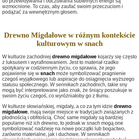
do przewidywania i odczuwania subtelnych energii są
wzmocnione. To czas, aby zaufać swoim przeczuciom i
podążać za wewnętrznym głosem.
Drewno Migdałowe w różnym kontekście
kulturowym w snach
W kulturze zachodniej
drewno migdałowe
kojarzy się często
z luksusem i wyrafinowaniem. Jest to materiał rzadko
spotykany w codziennym życiu, co sprawia, że jego
pojawienie się w
snach
może symbolizować pragnienie
czegoś wyjątkowego lub aspiracje do osiągnięcia wyższego
statusu społecznego. W
sennikach
zachodnich, takie sny
mogą być interpretowane jako znak, że śniący poszukuje w
swoim życiu czegoś, co wyróżniałoby go z tłumu.
W kulturze słowiańskiej, migdały, a co za tym idzie
drewno
migdałowe
, mają swoje miejsce w tradycjach związanych z
płodnością i obfitością. Choć same migdały są bardziej
popularne niż ich drewno, to jednak w
snach
mogą one
symbolizować nadzieję na nowe początki lub bogactwo,
zarówno materialne, jak i duchowe. W
sennikach