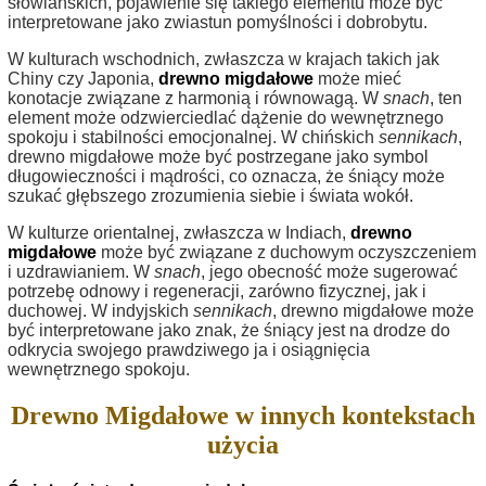
słowiańskich, pojawienie się takiego elementu może być
interpretowane jako zwiastun pomyślności i dobrobytu.
W kulturach wschodnich, zwłaszcza w krajach takich jak
Chiny czy Japonia,
drewno migdałowe
może mieć
konotacje związane z harmonią i równowagą. W
snach
, ten
element może odzwierciedlać dążenie do wewnętrznego
spokoju i stabilności emocjonalnej. W chińskich
sennikach
,
drewno migdałowe może być postrzegane jako symbol
długowieczności i mądrości, co oznacza, że śniący może
szukać głębszego zrozumienia siebie i świata wokół.
W kulturze orientalnej, zwłaszcza w Indiach,
drewno
migdałowe
może być związane z duchowym oczyszczeniem
i uzdrawianiem. W
snach
, jego obecność może sugerować
potrzebę odnowy i regeneracji, zarówno fizycznej, jak i
duchowej. W indyjskich
sennikach
, drewno migdałowe może
być interpretowane jako znak, że śniący jest na drodze do
odkrycia swojego prawdziwego ja i osiągnięcia
wewnętrznego spokoju.
Drewno Migdałowe w innych kontekstach
użycia