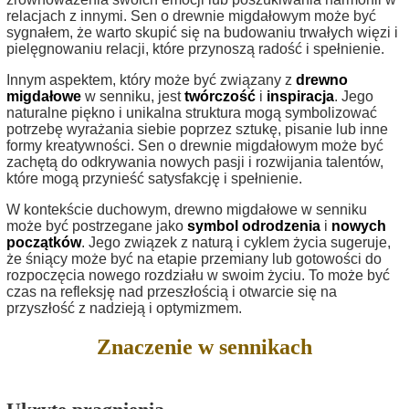
relacjach z innymi. Sen o drewnie migdałowym może być
sygnałem, że warto skupić się na budowaniu trwałych więzi i
pielęgnowaniu relacji, które przynoszą radość i spełnienie.
Innym aspektem, który może być związany z
drewno
migdałowe
w senniku, jest
twórczość
i
inspiracja
. Jego
naturalne piękno i unikalna struktura mogą symbolizować
potrzebę wyrażania siebie poprzez sztukę, pisanie lub inne
formy kreatywności. Sen o drewnie migdałowym może być
zachętą do odkrywania nowych pasji i rozwijania talentów,
które mogą przynieść satysfakcję i spełnienie.
W kontekście duchowym, drewno migdałowe w senniku
może być postrzegane jako
symbol odrodzenia
i
nowych
początków
. Jego związek z naturą i cyklem życia sugeruje,
że śniący może być na etapie przemiany lub gotowości do
rozpoczęcia nowego rozdziału w swoim życiu. To może być
czas na refleksję nad przeszłością i otwarcie się na
przyszłość z nadzieją i optymizmem.
Znaczenie w sennikach