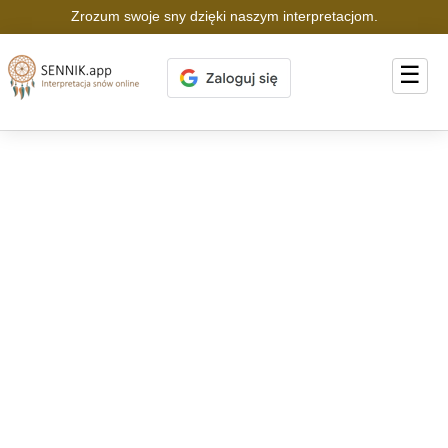
Zrozum swoje sny dzięki naszym interpretacjom.
☰