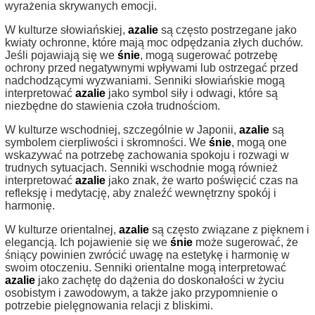
wyrażenia skrywanych emocji.
W kulturze słowiańskiej,
azalie
są często postrzegane jako
kwiaty ochronne, które mają moc odpędzania złych duchów.
Jeśli pojawiają się we
śnie
, mogą sugerować potrzebę
ochrony przed negatywnymi wpływami lub ostrzegać przed
nadchodzącymi wyzwaniami. Senniki słowiańskie mogą
interpretować
azalie
jako symbol siły i odwagi, które są
niezbędne do stawienia czoła trudnościom.
W kulturze wschodniej, szczególnie w Japonii,
azalie
są
symbolem cierpliwości i skromności. We
śnie
, mogą one
wskazywać na potrzebę zachowania spokoju i rozwagi w
trudnych sytuacjach. Senniki wschodnie mogą również
interpretować
azalie
jako znak, że warto poświęcić czas na
refleksję i medytację, aby znaleźć wewnętrzny spokój i
harmonię.
W kulturze orientalnej,
azalie
są często związane z pięknem i
elegancją. Ich pojawienie się we
śnie
może sugerować, że
śniący powinien zwrócić uwagę na estetykę i harmonię w
swoim otoczeniu. Senniki orientalne mogą interpretować
azalie
jako zachętę do dążenia do doskonałości w życiu
osobistym i zawodowym, a także jako przypomnienie o
potrzebie pielęgnowania relacji z bliskimi.