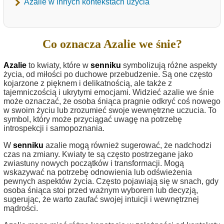
Azalie w innych kontekstach użycia
Co oznacza Azalie we śnie?
Azalie
to kwiaty, które w
senniku
symbolizują różne aspekty
życia, od miłości po duchowe przebudzenie. Są one często
kojarzone z pięknem i delikatnością, ale także z
tajemniczością i ukrytymi emocjami. Widzieć azalie we śnie
może oznaczać, że osoba śniąca pragnie odkryć coś nowego
w swoim życiu lub zrozumieć swoje wewnętrzne uczucia. To
symbol, który może przyciągać uwagę na potrzebę
introspekcji i samopoznania.
W
senniku
azalie mogą również sugerować, że nadchodzi
czas na zmiany. Kwiaty te są często postrzegane jako
zwiastuny nowych początków i transformacji. Mogą
wskazywać na potrzebę odnowienia lub odświeżenia
pewnych aspektów życia. Często pojawiają się w snach, gdy
osoba śniąca stoi przed ważnym wyborem lub decyzją,
sugerując, że warto zaufać swojej intuicji i wewnętrznej
mądrości.