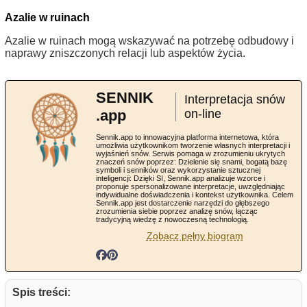
Azalie w ruinach
Azalie w ruinach mogą wskazywać na potrzebę odbudowy i
naprawy zniszczonych relacji lub aspektów życia.
SENNIK
Interpretacja snów
.app
on-line
Sennik.app to innowacyjna platforma internetowa, która
umożliwia użytkownikom tworzenie własnych interpretacji i
wyjaśnień snów. Serwis pomaga w zrozumieniu ukrytych
znaczeń snów poprzez: Dzielenie się snami, bogatą bazę
symboli i senników oraz wykorzystanie sztucznej
inteligencji: Dzięki SI, Sennik.app analizuje wzorce i
proponuje spersonalizowane interpretacje, uwzględniając
indywidualne doświadczenia i kontekst użytkownika. Celem
Sennik.app jest dostarczenie narzędzi do głębszego
zrozumienia siebie poprzez analizę snów, łącząc
tradycyjną wiedzę z nowoczesną technologią.
Zobacz pełny biogram
Spis treści: