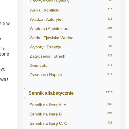
Uroczystości i Rytuały
205
Walka i Konflikty
215
Władza i Autorytet
118
się w
Wnętrza i Architektura
305
Woda i Zjawiska Wodne
151
o
Wybory i Decyzje
90
 To
rzone
Zagrożenia i Strach
437
Zwierzęta
478
być
Żywność i Napoje
574
eważ
Sennik alfabetycznie
8515
Sennik na literę A, Ą
366
Sennik na literę B
650
Sennik na literę C, Ć
438