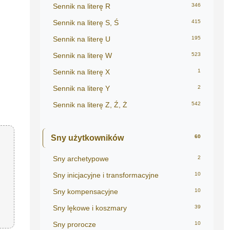
Sennik na literę R
346
Sennik na literę S, Ś
415
Sennik na literę U
195
Sennik na literę W
523
Sennik na literę X
1
Sennik na literę Y
2
Sennik na literę Z, Ź, Ż
542
Sny użytkowników
60
Sny archetypowe
2
Sny inicjacyjne i transformacyjne
10
Sny kompensacyjne
10
Sny lękowe i koszmary
39
Sny prorocze
10