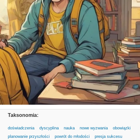
Taksonomia:
doświadczenia
dyscyplina
nauka
nowe wyzwania
obowiązki
planowanie przyszłości
powrót do młodości
presja sukcesu