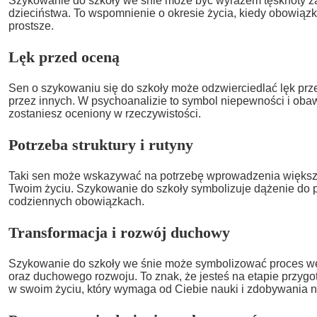
Szykowanie do szkoły we śnie może być wyrazem tęsknoty z
dzieciństwa. To wspomnienie o okresie życia, kiedy obowiązki
prostsze.
Lęk przed oceną
Sen o szykowaniu się do szkoły może odzwierciedlać lęk prz
przez innych. W psychoanalizie to symbol niepewności i obaw
zostaniesz oceniony w rzeczywistości.
Potrzeba struktury i rutyny
Taki sen może wskazywać na potrzebę wprowadzenia większej 
Twoim życiu. Szykowanie do szkoły symbolizuje dążenie do p
codziennych obowiązkach.
Transformacja i rozwój duchowy
Szykowanie do szkoły we śnie może symbolizować proces w
oraz duchowego rozwoju. To znak, że jesteś na etapie przy
w swoim życiu, który wymaga od Ciebie nauki i zdobywania 