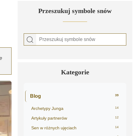
Przeszukuj symbole snów
e
Kategorie
Blog
39
Archetypy Junga
14
Artykuły partnerów
12
Sen w różnych ujęciach
14