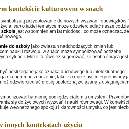
ym kontekście kulturowym w snach
 symbolizują przygotowanie do nowych wyzwań i obowiązków.
 życia,
sen
o takiej tematyce może odzwierciedlać nasze codzi
,
szkoła
jest wspomnieniem lat młodości, co może oznaczać, że 
goś nowego.
nie do szkoły
jako zwiastun nadchodzących zmian lub
cem nauki i rozwoju, w
snach
może symbolizować potrzebę
ych sytuacji. Może to również sugerować, że osoba śniąca jest
yć postrzegane jako oznaka duchowego lub intelektualnego
acja ma ogromne znaczenie, taki
sen
może być interpretowany j
ównież odzwierciedlać presję społeczną związaną z osiągnięciam
ymbolizować harmonię pomiędzy ciałem a umysłem. Przygoto
wania się do życiowych wyzwań i nauki równowagi. W kontekśc
uje wewnętrznego spokoju i klarowności umysłu, co jest niez
w innych kontekstach użycia