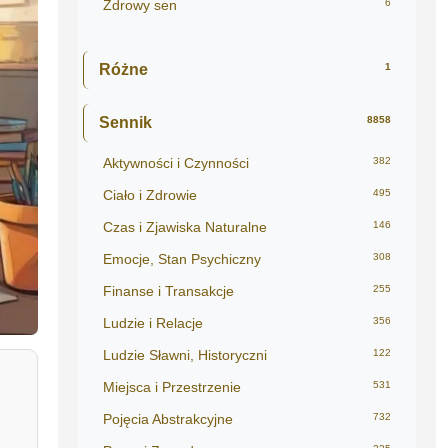
Zdrowy sen
6
Różne
1
Sennik
8858
Aktywności i Czynności
382
Ciało i Zdrowie
495
Czas i Zjawiska Naturalne
146
Emocje, Stan Psychiczny
308
Finanse i Transakcje
255
Ludzie i Relacje
356
Ludzie Sławni, Historyczni
122
Miejsca i Przestrzenie
531
Pojęcia Abstrakcyjne
732