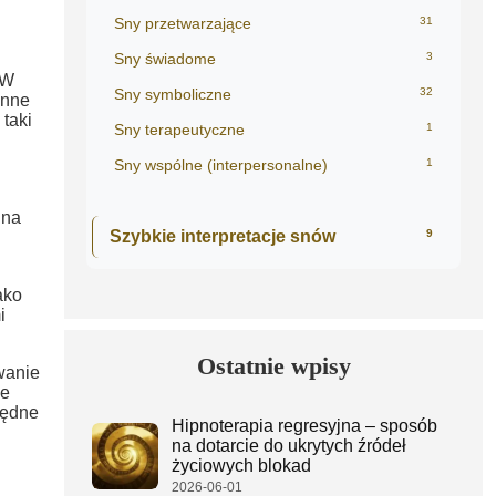
Sny przetwarzające
31
Sny świadome
3
 W
Sny symboliczne
32
enne
taki
Sny terapeutyczne
1
Sny wspólne (interpersonalne)
1
 na
Szybkie interpretacje snów
9
ako
i
Ostatnie wpisy
wanie
ie
będne
Hipnoterapia regresyjna – sposób
na dotarcie do ukrytych źródeł
życiowych blokad
2026-06-01