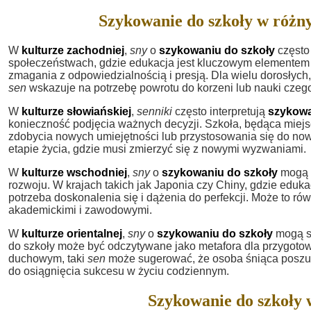
Szykowanie do szkoły w różn
W
kulturze zachodniej
,
sny
o
szykowaniu do szkoły
często
społeczeństwach, gdzie edukacja jest kluczowym elementem
zmagania z odpowiedzialnością i presją. Dla wielu dorosłych
sen
wskazuje na potrzebę powrotu do korzeni lub nauki cze
W
kulturze słowiańskiej
,
senniki
często interpretują
szykowa
konieczność podjęcia ważnych decyzji. Szkoła, będąca miejs
zdobycia nowych umiejętności lub przystosowania się do now
etapie życia, gdzie musi zmierzyć się z nowymi wyzwaniami.
W
kulturze wschodniej
,
sny
o
szykowaniu do szkoły
mogą b
rozwoju. W krajach takich jak Japonia czy Chiny, gdzie eduk
potrzeba doskonalenia się i dążenia do perfekcji. Może to r
akademickimi i zawodowymi.
W
kulturze orientalnej
,
sny
o
szykowaniu do szkoły
mogą s
do szkoły może być odczytywane jako metafora dla przygoto
duchowym, taki
sen
może sugerować, że osoba śniąca poszuk
do osiągnięcia sukcesu w życiu codziennym.
Szykowanie do szkoły 