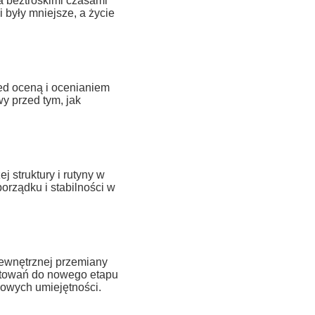
a beztroskimi czasami
 były mniejsze, a życie
ed oceną i ocenianiem
y przed tym, jak
struktury i rutyny w
orządku i stabilności w
ewnętrznej przemiany
gotowań do nowego etapu
nowych umiejętności.