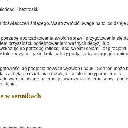
dości i beztroski.
ych doświadczeń śniącego. Warto zwrócić uwagę na to, co dzieje 
potrzebę uporządkowania swoich spraw i przygotowania się d
iem przyszłości, podejmowaniem ważnych decyzji lub
kazuje na potrzebę refleksji nad swoimi celami i aspiracjami.
stotne w życiu i jakie kroki należy podjąć, aby osiągnąć zamie
 gotowości do podjęcia nowych wyzwań i nauki. Sen ten może 
i zachętą do działania i rozwoju. To także przypomnienie o
Warto zwrócić uwagę na emocje towarzyszące temu snowi, poni
esłania.
e w sennikach