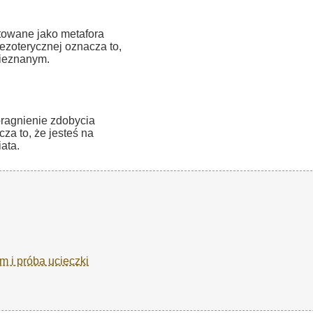
etowane jako metafora
zoterycznej oznacza to,
nieznanym.
ragnienie zdobycia
za to, że jesteś na
ata.
m i próba ucieczki