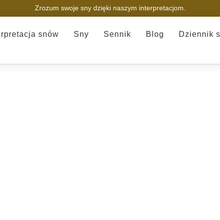
Zrozum swoje sny dzięki naszym interpretacjom.
erpretacja snów
Sny
Sennik
Blog
Dziennik 