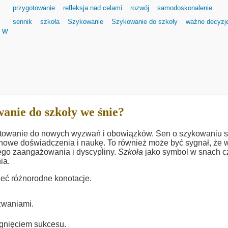
przygotowanie
refleksja nad celami
rozwój
samodoskonalenie
sennik
szkoła
Szykowanie
Szykowanie do szkoły
ważne decyzj
m w
anie do szkoły we śnie?
otowanie do nowych wyzwań i obowiązków. Sen o szykowaniu s
 nowe doświadczenia i naukę. To również może być sygnał, że 
ego zaangażowania i dyscypliny.
Szkoła
jako symbol w snach c
ia.
eć różnorodne konotacje.
zwaniami.
ągnięciem sukcesu.