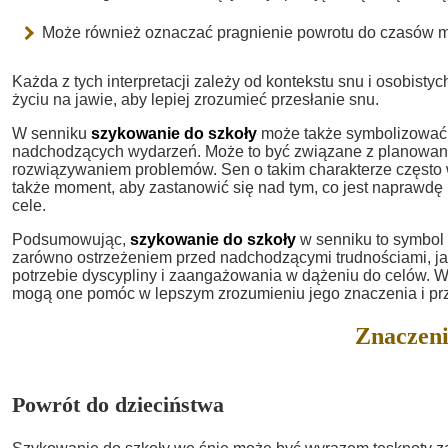
Może również oznaczać pragnienie powrotu do czasów mło
Każda z tych interpretacji zależy od kontekstu snu i osobist
życiu na jawie, aby lepiej zrozumieć przesłanie snu.
W senniku
szykowanie do szkoły
może także symbolizować 
nadchodzących wydarzeń. Może to być związane z planowan
rozwiązywaniem problemów. Sen o takim charakterze często ws
także moment, aby zastanowić się nad tym, co jest naprawdę i
cele.
Podsumowując,
szykowanie do szkoły
w senniku to symbol
zarówno ostrzeżeniem przed nadchodzącymi trudnościami, jak 
potrzebie dyscypliny i zaangażowania w dążeniu do celów. 
mogą one pomóc w lepszym zrozumieniu jego znaczenia i prz
Znaczeni
Powrót do dzieciństwa