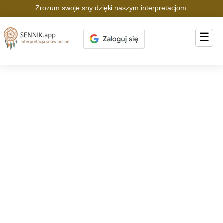
Zrozum swoje sny dzięki naszym interpretacjom.
☰