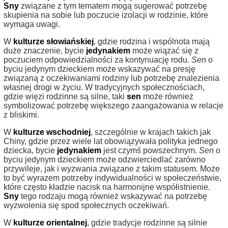
Sny
związane z tym tematem mogą sugerować potrzebę
skupienia na sobie lub poczucie izolacji w rodzinie, które
wymaga uwagi.
W
kulturze słowiańskiej
, gdzie rodzina i wspólnota mają
duże znaczenie, bycie
jedynakiem
może wiązać się z
poczuciem odpowiedzialności za kontynuację rodu.
Sen
o
byciu jedynym dzieckiem może wskazywać na presję
związaną z oczekiwaniami rodziny lub potrzebę znalezienia
własnej drogi w życiu. W tradycyjnych społecznościach,
gdzie więzi rodzinne są silne, taki
sen
może również
symbolizować potrzebę większego zaangażowania w relacje
z bliskimi.
W
kulturze wschodniej
, szczególnie w krajach takich jak
Chiny, gdzie przez wiele lat obowiązywała polityka jednego
dziecka, bycie
jedynakiem
jest czymś powszechnym.
Sen
o
byciu jedynym dzieckiem może odzwierciedlać zarówno
przywileje, jak i wyzwania związane z takim statusem. Może
to być wyrazem potrzeby indywidualności w społeczeństwie,
które często kładzie nacisk na harmonijne współistnienie.
Sny
tego rodzaju mogą również wskazywać na potrzebę
wyzwolenia się spod społecznych oczekiwań.
W
kulturze orientalnej
, gdzie tradycje rodzinne są silnie