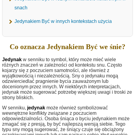
snach
Jedynakiem Być w innych kontekstach użycia
Co oznacza Jedynakiem Być we śnie?
Jedynak
w senniku to symbol, który może mieć wiele
różnych znaczeń w zależności od kontekstu snu. Często
kojarzy się z poczuciem samotności, ale również z
wyjątkowością i niezależnością. Sny o jedynaku mogą
odzwierciedlać pragnienie bycia zauważonym lub
docenionym przez innych. W niektórych interpretacjach,
jedynak może sugerować potrzebę większej uwagi i troski ze
strony bliskich.
W senniku,
jedynak
może również symbolizować
wewnętrzne konflikty związane z poczuciem
odpowiedzialności. Osoba śniąca o byciu jedynakiem może
zmagać się z presją, by być najlepszą wersją siebie. Tego
typu sny mogą sugerować, że śniący czuje się obciążony
oczekiwaniami innych lub sam narzuca sobie zbyt wysokie