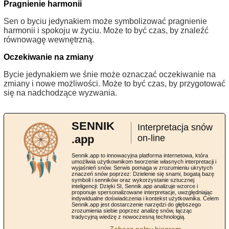
Pragnienie harmonii
Sen o byciu jedynakiem może symbolizować pragnienie
harmonii i spokoju w życiu. Może to być czas, by znaleźć
równowagę wewnętrzną.
Oczekiwanie na zmiany
Bycie jedynakiem we śnie może oznaczać oczekiwanie na
zmiany i nowe możliwości. Może to być czas, by przygotować
się na nadchodzące wyzwania.
SENNIK
Interpretacja snów
.app
on-line
Sennik.app to innowacyjna platforma internetowa, która
umożliwia użytkownikom tworzenie własnych interpretacji i
wyjaśnień snów. Serwis pomaga w zrozumieniu ukrytych
znaczeń snów poprzez: Dzielenie się snami, bogatą bazę
symboli i senników oraz wykorzystanie sztucznej
inteligencji: Dzięki SI, Sennik.app analizuje wzorce i
proponuje spersonalizowane interpretacje, uwzględniając
indywidualne doświadczenia i kontekst użytkownika. Celem
Sennik.app jest dostarczenie narzędzi do głębszego
zrozumienia siebie poprzez analizę snów, łącząc
tradycyjną wiedzę z nowoczesną technologią.