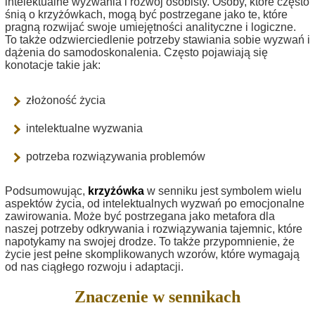
intelektualne wyzwania i rozwój osobisty. Osoby, które często
śnią o krzyżówkach, mogą być postrzegane jako te, które
pragną rozwijać swoje umiejętności analityczne i logiczne.
To także odzwierciedlenie potrzeby stawiania sobie wyzwań i
dążenia do samodoskonalenia. Często pojawiają się
konotacje takie jak:
złożoność życia
intelektualne wyzwania
potrzeba rozwiązywania problemów
Podsumowując,
krzyżówka
w senniku jest symbolem wielu
aspektów życia, od intelektualnych wyzwań po emocjonalne
zawirowania. Może być postrzegana jako metafora dla
naszej potrzeby odkrywania i rozwiązywania tajemnic, które
napotykamy na swojej drodze. To także przypomnienie, że
życie jest pełne skomplikowanych wzorów, które wymagają
od nas ciągłego rozwoju i adaptacji.
Znaczenie w sennikach