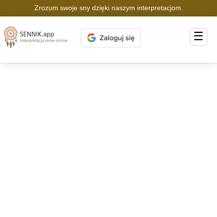
Zrozum swoje sny dzięki naszym interpretacjom.
☰