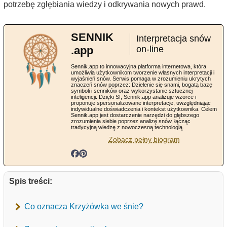
potrzebę zgłębiania wiedzy i odkrywania nowych prawd.
SENNIK
Interpretacja snów
.app
on-line
Sennik.app to innowacyjna platforma internetowa, która
umożliwia użytkownikom tworzenie własnych interpretacji i
wyjaśnień snów. Serwis pomaga w zrozumieniu ukrytych
znaczeń snów poprzez: Dzielenie się snami, bogatą bazę
symboli i senników oraz wykorzystanie sztucznej
inteligencji: Dzięki SI, Sennik.app analizuje wzorce i
proponuje spersonalizowane interpretacje, uwzględniając
indywidualne doświadczenia i kontekst użytkownika. Celem
Sennik.app jest dostarczenie narzędzi do głębszego
zrozumienia siebie poprzez analizę snów, łącząc
tradycyjną wiedzę z nowoczesną technologią.
Zobacz pełny biogram
Spis treści:
Co oznacza Krzyżówka we śnie?