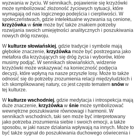
wyzwania w życiu. W sennikach, pojawienie się krzyżówki
może symbolizować złożoność życiowych sytuacji, które
wymagają od nas logicznego podejścia i cierpliwości. W
społeczeństwach, gdzie intelektualne wyzwania są cenione,
krzyżówka
w
śnie
może być także znakiem potrzeby
rozwijania swoich umiejętności analitycznych i poszukiwania
nowych dróg rozwoju.
W
kulturze słowiańskiej
, gdzie tradycje i symbole mają
głębokie znaczenie,
krzyżówka
może być postrzegana jako
metafora dla krzyżujących się dróg życia i wyborów, które
musimy podjąć. W sennikach słowiańskich, widzenie
krzyżówki może wskazywać na konieczność podjęcia
decyzji, które wpłyną na nasze przyszłe losy. Może to także
odnosić się do potrzeby zrozumienia relacji międzyludzkich i
ich skomplikowanej natury, co jest często tematem
snów
w
tej kulturze.
W
kulturze wschodniej
, gdzie medytacja i introspekcja mają
duże znaczenie,
krzyżówka
w
śnie
może symbolizować
wewnętrzne poszukiwanie równowagi i harmonii. W
sennikach wschodnich, taki sen może być interpretowany
jako potrzeba zrozumienia siebie i swoich emocji, a także
sposobu, w jaki nasze działania wpływają na innych. Może to
być także sygnał do poszukiwania duchowego oświecenia i