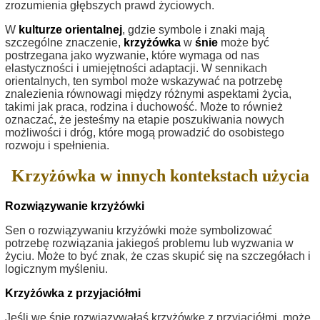
zrozumienia głębszych prawd życiowych.
W
kulturze orientalnej
, gdzie symbole i znaki mają
szczególne znaczenie,
krzyżówka
w
śnie
może być
postrzegana jako wyzwanie, które wymaga od nas
elastyczności i umiejętności adaptacji. W sennikach
orientalnych, ten symbol może wskazywać na potrzebę
znalezienia równowagi między różnymi aspektami życia,
takimi jak praca, rodzina i duchowość. Może to również
oznaczać, że jesteśmy na etapie poszukiwania nowych
możliwości i dróg, które mogą prowadzić do osobistego
rozwoju i spełnienia.
Krzyżówka w innych kontekstach użycia
Rozwiązywanie krzyżówki
Sen o rozwiązywaniu krzyżówki może symbolizować
potrzebę rozwiązania jakiegoś problemu lub wyzwania w
życiu. Może to być znak, że czas skupić się na szczegółach i
logicznym myśleniu.
Krzyżówka z przyjaciółmi
Jeśli we śnie rozwiązywałaś krzyżówkę z przyjaciółmi, może