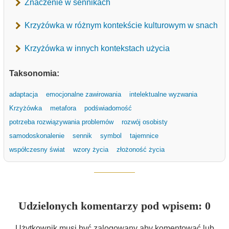
Znaczenie w sennikach
Krzyżówka w różnym kontekście kulturowym w snach
Krzyżówka w innych kontekstach użycia
Taksonomia:
adaptacja
emocjonalne zawirowania
intelektualne wyzwania
Krzyżówka
metafora
podświadomość
potrzeba rozwiązywania problemów
rozwój osobisty
samodoskonalenie
sennik
symbol
tajemnice
współczesny świat
wzory życia
złożoność życia
Udzielonych komentarzy pod wpisem: 0
Użytkownik musi być zalogowany aby komentować lub