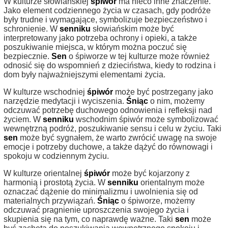
W kulturze słowiańskiej
śpiwór
ma nieco inne znaczenie.
Jako element codziennego życia w czasach, gdy podróże
były trudne i wymagające, symbolizuje bezpieczeństwo i
schronienie. W
senniku
słowiańskim może być
interpretowany jako potrzeba ochrony i opieki, a także
poszukiwanie miejsca, w którym można poczuć się
bezpiecznie.
Sen
o śpiworze w tej kulturze może również
odnosić się do wspomnień z dzieciństwa, kiedy to rodzina i
dom były najważniejszymi elementami życia.
W kulturze wschodniej
śpiwór
może być postrzegany jako
narzędzie medytacji i wyciszenia.
Śniąc
o nim, możemy
odczuwać potrzebę duchowego odnowienia i refleksji nad
życiem. W
senniku
wschodnim śpiwór może symbolizować
wewnętrzną podróż, poszukiwanie sensu i celu w życiu. Taki
sen
może być sygnałem, że warto zwrócić uwagę na swoje
emocje i potrzeby duchowe, a także dążyć do równowagi i
spokoju w codziennym życiu.
W kulturze orientalnej
śpiwór
może być kojarzony z
harmonią i prostotą życia. W
senniku
orientalnym może
oznaczać dążenie do minimalizmu i uwolnienia się od
materialnych przywiązań.
Śniąc
o śpiworze, możemy
odczuwać pragnienie uproszczenia swojego życia i
skupienia się na tym, co naprawdę ważne. Taki
sen
może