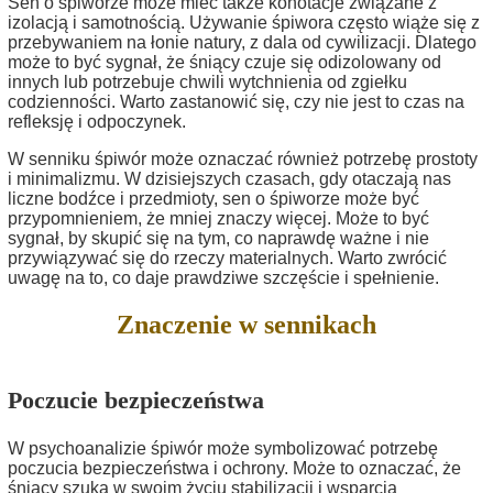
Sen o śpiworze może mieć także konotacje związane z
izolacją i samotnością. Używanie śpiwora często wiąże się z
przebywaniem na łonie natury, z dala od cywilizacji. Dlatego
może to być sygnał, że śniący czuje się odizolowany od
innych lub potrzebuje chwili wytchnienia od zgiełku
codzienności. Warto zastanowić się, czy nie jest to czas na
refleksję i odpoczynek.
W senniku śpiwór może oznaczać również potrzebę prostoty
i minimalizmu. W dzisiejszych czasach, gdy otaczają nas
liczne bodźce i przedmioty, sen o śpiworze może być
przypomnieniem, że mniej znaczy więcej. Może to być
sygnał, by skupić się na tym, co naprawdę ważne i nie
przywiązywać się do rzeczy materialnych. Warto zwrócić
uwagę na to, co daje prawdziwe szczęście i spełnienie.
Znaczenie w sennikach
Poczucie bezpieczeństwa
W psychoanalizie śpiwór może symbolizować potrzebę
poczucia bezpieczeństwa i ochrony. Może to oznaczać, że
śniący szuka w swoim życiu stabilizacji i wsparcia