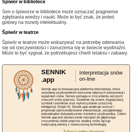
Śpiwór w bibliotece
Sen o śpiworze w bibliotece może oznaczać pragnienie
zgłębiania wiedzy i nauki. Może to być znak, że jesteś
gotowy na rozwój intelektualny.
Śpiwór w teatrze
Śpiwór w teatrze może wskazywać na potrzebę oderwania
się od rzeczywistości i zanurzenia się w świecie wyobraźni.
Może to być sygnał, że potrzebujesz chwili relaksu i zabawy.
SENNIK
Interpretacja snów
.app
on-line
Sennik.app to innowacyjna platforma internetowa, która
umożliwia użytkownikom tworzenie własnych interpretacji i
wyjaśnień snów. Serwis pomaga w zrozumieniu ukrytych
znaczeń snów poprzez: Dzielenie się snami, bogatą bazę
symboli i senników oraz wykorzystanie sztucznej
inteligencji: Dzięki SI, Sennik.app analizuje wzorce i
proponuje spersonalizowane interpretacje, uwzględniając
indywidualne doświadczenia i kontekst użytkownika. Celem
Sennik.app jest dostarczenie narzędzi do głębszego
zrozumienia siebie poprzez analizę snów, łącząc
tradycyjną wiedzę z nowoczesną technologią.
Zobacz pełny biogram