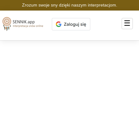
Zrozum swoje sny dzięki naszym interpretacjom.
☰