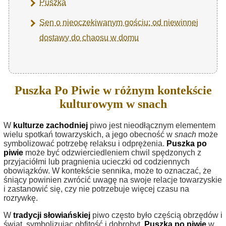
Puszka
Sen o nieoczekiwanym gościu: od niewinnej
dostawy do chaosu w domu
Puszka Po Piwie w różnym kontekście
kulturowym w snach
W
kulturze zachodniej
piwo jest nieodłącznym elementem
wielu spotkań towarzyskich, a jego obecność w
snach
może
symbolizować potrzebę relaksu i odprężenia.
Puszka po
piwie
może być odzwierciedleniem chwil spędzonych z
przyjaciółmi lub pragnienia ucieczki od codziennych
obowiązków. W kontekście sennika, może to oznaczać, że
śniący powinien zwrócić uwagę na swoje relacje towarzyskie
i zastanowić się, czy nie potrzebuje więcej czasu na
rozrywkę.
W
tradycji słowiańskiej
piwo często było częścią obrzędów i
świąt, symbolizując obfitość i dobrobyt.
Puszka po piwie
w