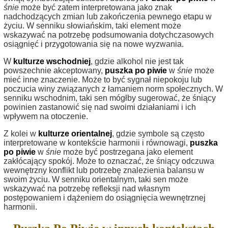
śnie
może być zatem interpretowana jako znak
nadchodzących zmian lub zakończenia pewnego etapu w
życiu. W senniku słowiańskim, taki element może
wskazywać na potrzebę podsumowania dotychczasowych
osiągnięć i przygotowania się na nowe wyzwania.
W
kulturze wschodniej
, gdzie alkohol nie jest tak
powszechnie akceptowany,
puszka po piwie
w
śnie
może
mieć inne znaczenie. Może to być sygnał niepokoju lub
poczucia winy związanych z łamaniem norm społecznych. W
senniku wschodnim, taki sen mógłby sugerować, że śniący
powinien zastanowić się nad swoimi działaniami i ich
wpływem na otoczenie.
Z kolei w
kulturze orientalnej
, gdzie symbole są często
interpretowane w kontekście harmonii i równowagi,
puszka
po piwie
w
śnie
może być postrzegana jako element
zakłócający spokój. Może to oznaczać, że śniący odczuwa
wewnętrzny konflikt lub potrzebę znalezienia balansu w
swoim życiu. W senniku orientalnym, taki sen może
wskazywać na potrzebę refleksji nad własnym
postępowaniem i dążeniem do osiągnięcia wewnętrznej
harmonii.