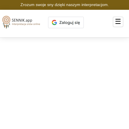
Zrozum swoje sny dzięki naszym interpretacjom.
☰