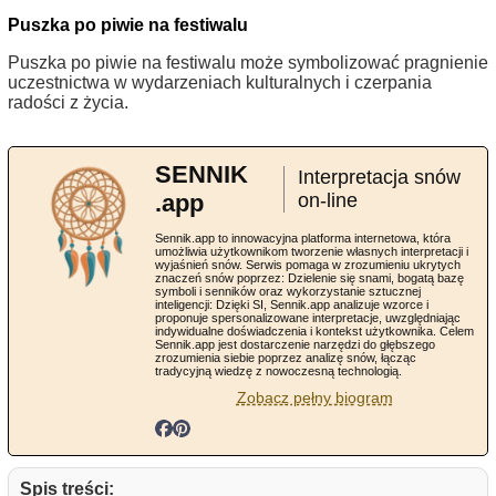
Puszka po piwie na festiwalu
Puszka po piwie na festiwalu może symbolizować pragnienie
uczestnictwa w wydarzeniach kulturalnych i czerpania
radości z życia.
SENNIK
Interpretacja snów
.app
on-line
Sennik.app to innowacyjna platforma internetowa, która
umożliwia użytkownikom tworzenie własnych interpretacji i
wyjaśnień snów. Serwis pomaga w zrozumieniu ukrytych
znaczeń snów poprzez: Dzielenie się snami, bogatą bazę
symboli i senników oraz wykorzystanie sztucznej
inteligencji: Dzięki SI, Sennik.app analizuje wzorce i
proponuje spersonalizowane interpretacje, uwzględniając
indywidualne doświadczenia i kontekst użytkownika. Celem
Sennik.app jest dostarczenie narzędzi do głębszego
zrozumienia siebie poprzez analizę snów, łącząc
tradycyjną wiedzę z nowoczesną technologią.
Zobacz pełny biogram
Spis treści: