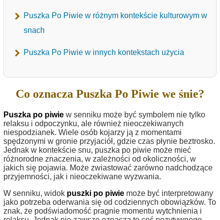
Puszka Po Piwie w różnym kontekście kulturowym w
snach
Puszka Po Piwie w innych kontekstach użycia
Co oznacza Puszka Po Piwie we śnie?
Puszka po piwie
w senniku może być symbolem nie tylko
relaksu i odpoczynku, ale również nieoczekiwanych
niespodzianek. Wiele osób kojarzy ją z momentami
spędzonymi w gronie przyjaciół, gdzie czas płynie beztrosko.
Jednak w kontekście snu, puszka po piwie może mieć
różnorodne znaczenia, w zależności od okoliczności, w
jakich się pojawia. Może zwiastować zarówno nadchodzące
przyjemności, jak i nieoczekiwane wyzwania.
W senniku, widok
puszki po piwie
może być interpretowany
jako potrzeba oderwania się od codziennych obowiązków. To
znak, że podświadomość pragnie momentu wytchnienia i
relaksu. Jednak nie zawsze oznacza to coś pozytywnego.