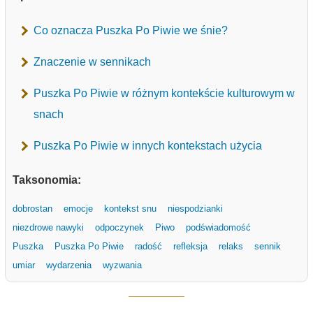
Co oznacza Puszka Po Piwie we śnie?
Znaczenie w sennikach
Puszka Po Piwie w różnym kontekście kulturowym w
snach
Puszka Po Piwie w innych kontekstach użycia
Taksonomia:
dobrostan
emocje
kontekst snu
niespodzianki
niezdrowe nawyki
odpoczynek
Piwo
podświadomość
Puszka
Puszka Po Piwie
radość
refleksja
relaks
sennik
umiar
wydarzenia
wyzwania