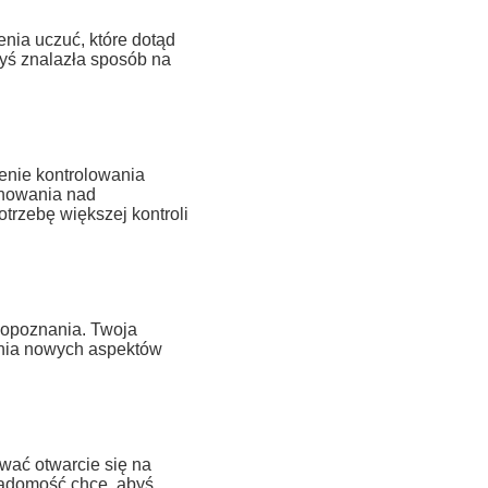
nia uczuć, które dotąd
byś znalazła sposób na
enie kontrolowania
panowania nad
rzebę większej kontroli
mopoznania. Twoja
ania nowych aspektów
wać otwarcie się na
iadomość chce, abyś