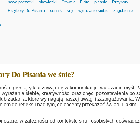
nowe początki
obowiązki
Ołówek
Pióro
pisanie
Przybory
Przybory Do Pisania
sennik
sny
wyrażanie siebie
zagubienie
w
ry Do Pisania we śnie?
ości, pełniący kluczową rolę w komunikacji i wyrażaniu myśli.
 wyrażania siebie, kreatywności oraz chęci pozostawienia po s
ub zadania, które wymagają naszej uwagi i zaangażowania. W
iem do refleksji nad tym, co chcemy przekazać światu i jakimi
otacje, w zależności od kontekstu snu i osobistych doświadc