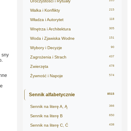
Uroczystości i Rytuały
205
Walka i Konflikty
215
Władza i Autorytet
118
Wnętrza i Architektura
305
Woda i Zjawiska Wodne
151
Wybory i Decyzje
90
e sny
Zagrożenia i Strach
437
o.
Zwierzęta
478
inne
Żywność i Napoje
574
że
Sennik alfabetycznie
8515
Sennik na literę A, Ą
366
Sennik na literę B
650
Sennik na literę C, Ć
438