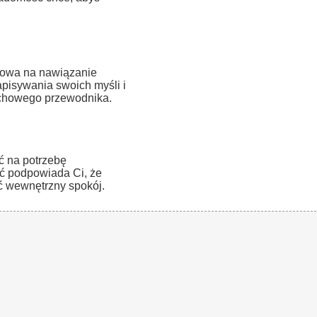
towa na nawiązanie
apisywania swoich myśli i
uchowego przewodnika.
ć na potrzebę
ć podpowiada Ci, że
źć wewnętrzny spokój.