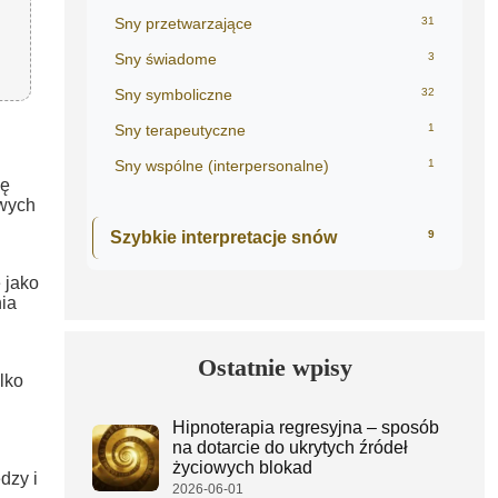
Sny przetwarzające
31
Sny świadome
3
Sny symboliczne
32
Sny terapeutyczne
1
Sny wspólne (interpersonalne)
1
gę
owych
Szybkie interpretacje snów
9
 jako
ia
Ostatnie wpisy
ylko
Hipnoterapia regresyjna – sposób
na dotarcie do ukrytych źródeł
życiowych blokad
dzy i
2026-06-01