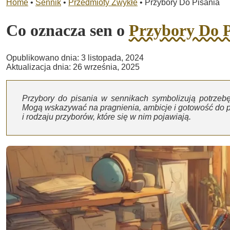
Home
•
Sennik
•
Przedmioty Zwykłe
•
Przybory Do Pisania
Co oznacza sen o
Przybory Do P
Opublikowano dnia: 3 listopada, 2024
Aktualizacja dnia: 26 września, 2025
Przybory do pisania w sennikach symbolizują potrzeb
Mogą wskazywać na pragnienia, ambicje i gotowość do p
i rodzaju przyborów, które się w nim pojawiają.