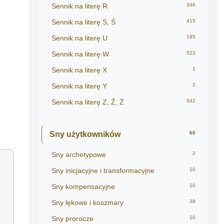
Sennik na literę R
346
Sennik na literę S, Ś
415
Sennik na literę U
195
Sennik na literę W
523
Sennik na literę X
1
Sennik na literę Y
2
Sennik na literę Z, Ź, Ż
542
Sny użytkowników
60
Sny archetypowe
2
Sny inicjacyjne i transformacyjne
10
Sny kompensacyjne
10
Sny lękowe i koszmary
39
Sny prorocze
10