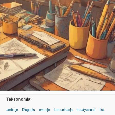
Taksonomia:
ambicje
Długopis
emocje
komunikacja
kreatywność
list