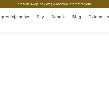
Zrozum swoje sny dzięki naszym interpretacjom.
erpretacja snów
Sny
Sennik
Blog
Dziennik 