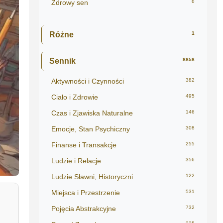
Zdrowy sen
6
Różne
1
Sennik
8858
Aktywności i Czynności
382
Ciało i Zdrowie
495
Czas i Zjawiska Naturalne
146
Emocje, Stan Psychiczny
308
Finanse i Transakcje
255
Ludzie i Relacje
356
Ludzie Sławni, Historyczni
122
Miejsca i Przestrzenie
531
Pojęcia Abstrakcyjne
732