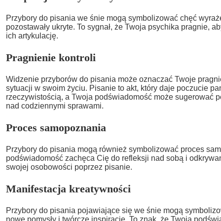
Przybory do pisania we śnie mogą symbolizować chęć wyraże
pozostawały ukryte. To sygnał, że Twoja psychika pragnie, a
ich artykulację.
Pragnienie kontroli
Widzenie przyborów do pisania może oznaczać Twoje pragni
sytuacji w swoim życiu. Pisanie to akt, który daje poczucie 
rzeczywistością, a Twoja podświadomość może sugerować pot
nad codziennymi sprawami.
Proces samopoznania
Przybory do pisania mogą również symbolizować proces sa
podświadomość zachęca Cię do refleksji nad sobą i odkryw
swojej osobowości poprzez pisanie.
Manifestacja kreatywności
Przybory do pisania pojawiające się we śnie mogą symbolizo
nowe pomysły i twórcze inspiracje. To znak, że Twoja podśw