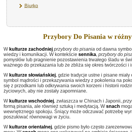
Biurko
Przybory Do Pisania w różn
W
kulturze zachodniej
przybory do pisania
od dawna symboliz
wiedzy i komunikacji. W kontekście
sennika
,
przybory do pis
pomysłów lub pragnienie pozostawienia trwałego śladu w św
ważnego do przekazania lub że zbliża się okres twórczości i in
W
kulturze słowiańskiej
, gdzie tradycje ustne i pisane mia
symbol mądrości i przekazywania wiedzy z pokolenia na pok
się z przodkami lub odkrywania swoich korzeni i historii ro
życiowych, aby nie zostały zapomniane.
W
kulturze wschodniej
, zwłaszcza w Chinach i Japonii,
przy
formą pisania, ale również sztuką i medytacją. W
snach
mogą 
wewnętrznego spokoju. Śniący może odczuwać potrzebę wyraż
poszukiwać równowagi w życiu.
W
kulturze orientalnej
, gdzie pismo było często zarezerwowa