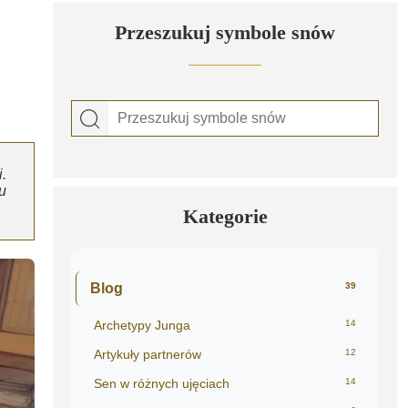
Przeszukuj symbole snów
.
u
Kategorie
Blog
39
Archetypy Junga
14
Artykuły partnerów
12
Sen w różnych ujęciach
14