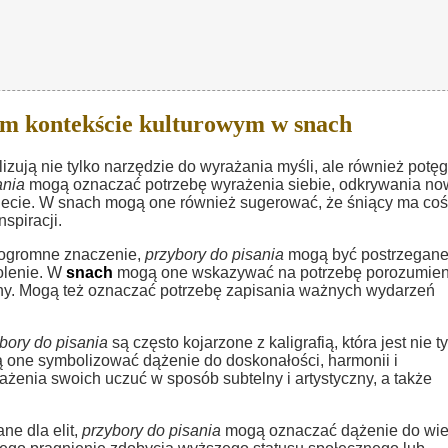
ym kontekście kulturowym w snach
ują nie tylko narzędzie do wyrażania myśli, ale również potę
ania
mogą oznaczać potrzebę wyrażenia siebie, odkrywania n
iecie. W snach mogą one również sugerować, że śniący ma coś
spiracji.
ły ogromne znaczenie,
przybory do pisania
mogą być postrzegane
olenie. W
snach
mogą one wskazywać na potrzebę porozumien
dziny. Mogą też oznaczać potrzebę zapisania ważnych wydarzeń
bory do pisania
są często kojarzone z kaligrafią, która jest nie t
one symbolizować dążenie do doskonałości, harmonii i
enia swoich uczuć w sposób subtelny i artystyczny, a także
ne dla elit,
przybory do pisania
mogą oznaczać dążenie do wie