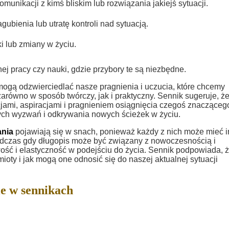
omunikacji z kimś bliskim lub rozwiązania jakiejś sytuacji.
bienia lub utratę kontroli nad sytuacją.
 lub zmiany w życiu.
j pracy czy nauki, gdzie przybory te są niezbędne.
ogą odzwierciedlać nasze pragnienia i uczucia, które chcemy
arówno w sposób twórczy, jak i praktyczny. Sennik sugeruje, ż
ami, aspiracjami i pragnieniem osiągnięcia czegoś znacząceg
ch wyzwań i odkrywania nowych ścieżek w życiu.
ania
pojawiają się w snach, ponieważ każdy z nich może mieć 
podczas gdy długopis może być związany z nowoczesnością i
ć i elastyczność w podejściu do życia. Sennik podpowiada, 
ioty i jak mogą one odnosić się do naszej aktualnej sytuacji
e w sennikach