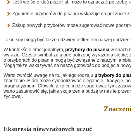
Jeśli we śnie ktoś pisze list, może to oznaczać potrzebę k
Zgubienie przyborów do pisania wskazuje na poczucie zagu
Zakup nowych przyborów może sugerować nowe początki
Takie sny mogą być także odzwierciedleniem naszej codzienne
W kontekście emocjonalnym,
przybory do pisania
w snach m
wyrazić. Często symbolizują one potrzebę wyrażenia siebie, z
o przyborach do pisania mogą być związane z naszymi ambicj
Mogą także wskazywać na naszą gotowość do podjęcia nowy
Warto zwrócić uwagę na to, jakiego rodzaju
przybory do pis
znaczenie. Pióro może symbolizować elegancję i tradycję, 
pragmatyzmem. Ołówek, z kolei, może sugerować tymczasowoś
warto zastanowić się, jakie skojarzenia budzą w nas te przedm
życiowej.
Znaczeni
Ekspresja niewyrażonych uczuć