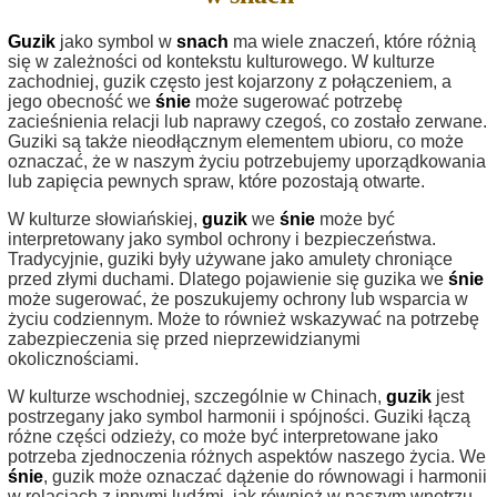
Guzik
jako symbol w
snach
ma wiele znaczeń, które różnią
się w zależności od kontekstu kulturowego. W kulturze
zachodniej, guzik często jest kojarzony z połączeniem, a
jego obecność we
śnie
może sugerować potrzebę
zacieśnienia relacji lub naprawy czegoś, co zostało zerwane.
Guziki są także nieodłącznym elementem ubioru, co może
oznaczać, że w naszym życiu potrzebujemy uporządkowania
lub zapięcia pewnych spraw, które pozostają otwarte.
W kulturze słowiańskiej,
guzik
we
śnie
może być
interpretowany jako symbol ochrony i bezpieczeństwa.
Tradycyjnie, guziki były używane jako amulety chroniące
przed złymi duchami. Dlatego pojawienie się guzika we
śnie
może sugerować, że poszukujemy ochrony lub wsparcia w
życiu codziennym. Może to również wskazywać na potrzebę
zabezpieczenia się przed nieprzewidzianymi
okolicznościami.
W kulturze wschodniej, szczególnie w Chinach,
guzik
jest
postrzegany jako symbol harmonii i spójności. Guziki łączą
różne części odzieży, co może być interpretowane jako
potrzeba zjednoczenia różnych aspektów naszego życia. We
śnie
, guzik może oznaczać dążenie do równowagi i harmonii
w relacjach z innymi ludźmi, jak również w naszym wnętrzu.