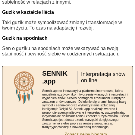
subtelność w relacjach z innymi.
Guzik w kształcie liścia
Taki guzik może symbolizować zmiany i transformacje w
twoim życiu. To czas na adaptację i rozwój.
Guzik na spodniach
Sen o guziku na spodniach może wskazywać na twoją
stabilność i pewność siebie w codziennych sytuacjach.
SENNIK
Interpretacja snów
.app
on-line
Sennik.app to innowacyjna platforma internetowa, która
umożliwia użytkownikom tworzenie własnych interpretacji i
wyjaśnień snów. Serwis pomaga w zrozumieniu ukrytych
znaczeń snów poprzez: Dzielenie się snami, bogatą bazę
symboli i senników oraz wykorzystanie sztucznej
inteligencji: Dzięki SI, Sennik.app analizuje wzorce i
proponuje spersonalizowane interpretacje, uwzględniając
indywidualne doświadczenia i kontekst użytkownika. Celem
Sennik.app jest dostarczenie narzędzi do głębszego
zrozumienia siebie poprzez analizę snów, łącząc
tradycyjną wiedzę z nowoczesną technologią.
Zobacz pełny biogram