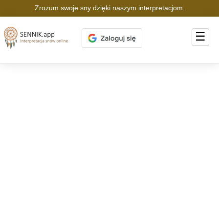
Zrozum swoje sny dzięki naszym interpretacjom.
☰