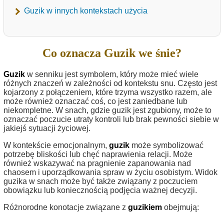
Guzik w innych kontekstach użycia
Co oznacza Guzik we śnie?
Guzik
w senniku jest symbolem, który może mieć wiele
różnych znaczeń w zależności od kontekstu snu. Często jest
kojarzony z połączeniem, które trzyma wszystko razem, ale
może również oznaczać coś, co jest zaniedbane lub
niekompletne. W snach, gdzie guzik jest zgubiony, może to
oznaczać poczucie utraty kontroli lub brak pewności siebie w
jakiejś sytuacji życiowej.
W kontekście emocjonalnym,
guzik
może symbolizować
potrzebę bliskości lub chęć naprawienia relacji. Może
również wskazywać na pragnienie zapanowania nad
chaosem i uporządkowania spraw w życiu osobistym. Widok
guzika w snach może być także związany z poczuciem
obowiązku lub koniecznością podjęcia ważnej decyzji.
Różnorodne konotacje związane z
guzikiem
obejmują: