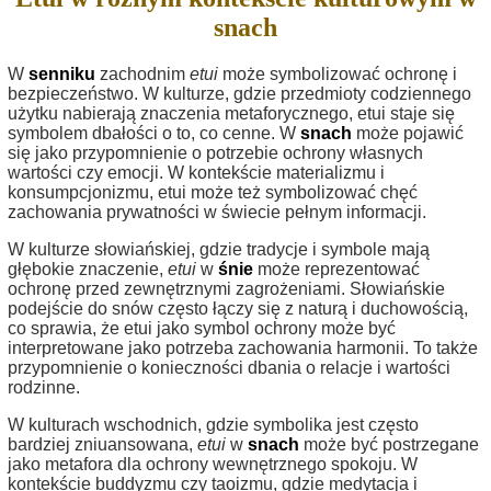
snach
W
senniku
zachodnim
etui
może symbolizować ochronę i
bezpieczeństwo. W kulturze, gdzie przedmioty codziennego
użytku nabierają znaczenia metaforycznego, etui staje się
symbolem dbałości o to, co cenne. W
snach
może pojawić
się jako przypomnienie o potrzebie ochrony własnych
wartości czy emocji. W kontekście materializmu i
konsumpcjonizmu, etui może też symbolizować chęć
zachowania prywatności w świecie pełnym informacji.
W kulturze słowiańskiej, gdzie tradycje i symbole mają
głębokie znaczenie,
etui
w
śnie
może reprezentować
ochronę przed zewnętrznymi zagrożeniami. Słowiańskie
podejście do snów często łączy się z naturą i duchowością,
co sprawia, że etui jako symbol ochrony może być
interpretowane jako potrzeba zachowania harmonii. To także
przypomnienie o konieczności dbania o relacje i wartości
rodzinne.
W kulturach wschodnich, gdzie symbolika jest często
bardziej zniuansowana,
etui
w
snach
może być postrzegane
jako metafora dla ochrony wewnętrznego spokoju. W
kontekście buddyzmu czy taoizmu, gdzie medytacja i