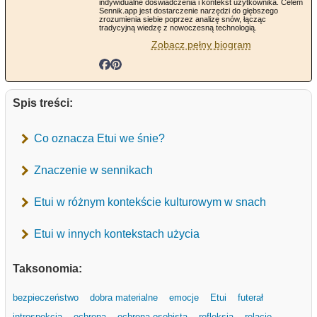
indywidualne doświadczenia i kontekst użytkownika. Celem
Sennik.app jest dostarczenie narzędzi do głębszego
zrozumienia siebie poprzez analizę snów, łącząc
tradycyjną wiedzę z nowoczesną technologią.
Zobacz pełny biogram
Spis treści:
Co oznacza Etui we śnie?
Znaczenie w sennikach
Etui w różnym kontekście kulturowym w snach
Etui w innych kontekstach użycia
Taksonomia:
bezpieczeństwo
dobra materialne
emocje
Etui
futerał
introspekcja
ochrona
ochrona osobista
refleksja
relacje