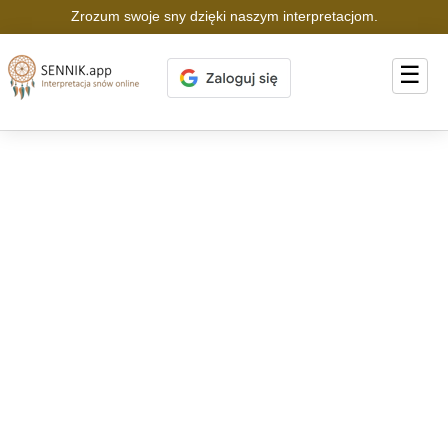
Zrozum swoje sny dzięki naszym interpretacjom.
☰