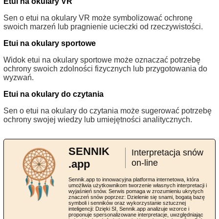
Etui na okulary VR
Sen o etui na okulary VR może symbolizować ochronę
swoich marzeń lub pragnienie ucieczki od rzeczywistości.
Etui na okulary sportowe
Widok etui na okulary sportowe może oznaczać potrzebę
ochrony swoich zdolności fizycznych lub przygotowania do
wyzwań.
Etui na okulary do czytania
Sen o etui na okulary do czytania może sugerować potrzebę
ochrony swojej wiedzy lub umiejętności analitycznych.
SENNIK
Interpretacja snów
.app
on-line
Sennik.app to innowacyjna platforma internetowa, która
umożliwia użytkownikom tworzenie własnych interpretacji i
wyjaśnień snów. Serwis pomaga w zrozumieniu ukrytych
znaczeń snów poprzez: Dzielenie się snami, bogatą bazę
symboli i senników oraz wykorzystanie sztucznej
inteligencji: Dzięki SI, Sennik.app analizuje wzorce i
proponuje spersonalizowane interpretacje, uwzględniając