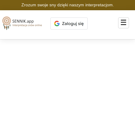
Zrozum swoje sny dzięki naszym interpretacjom.
☰