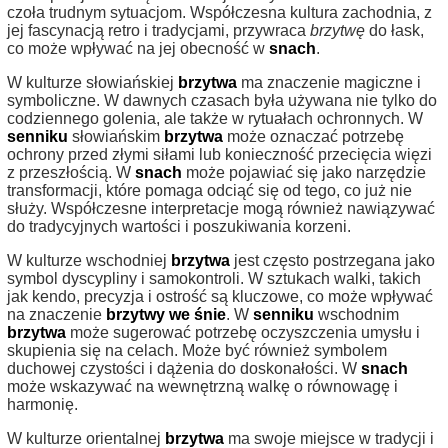
czoła trudnym sytuacjom. Współczesna kultura zachodnia, z
jej fascynacją retro i tradycjami, przywraca
brzytwę
do łask,
co może wpływać na jej obecność w
snach
.
W kulturze słowiańskiej
brzytwa
ma znaczenie magiczne i
symboliczne. W dawnych czasach była używana nie tylko do
codziennego golenia, ale także w rytuałach ochronnych. W
senniku
słowiańskim
brzytwa
może oznaczać potrzebę
ochrony przed złymi siłami lub konieczność przecięcia więzi
z przeszłością. W
snach
może pojawiać się jako narzędzie
transformacji, które pomaga odciąć się od tego, co już nie
służy. Współczesne interpretacje mogą również nawiązywać
do tradycyjnych wartości i poszukiwania korzeni.
W kulturze wschodniej
brzytwa
jest często postrzegana jako
symbol dyscypliny i samokontroli. W sztukach walki, takich
jak kendo, precyzja i ostrość są kluczowe, co może wpływać
na znaczenie
brzytwy we śnie
. W
senniku
wschodnim
brzytwa
może sugerować potrzebę oczyszczenia umysłu i
skupienia się na celach. Może być również symbolem
duchowej czystości i dążenia do doskonałości. W
snach
może wskazywać na wewnętrzną walkę o równowagę i
harmonię.
W kulturze orientalnej
brzytwa
ma swoje miejsce w tradycji i