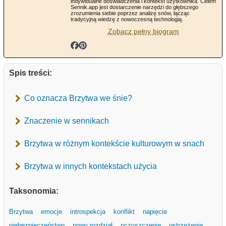
indywidualne doświadczenia i kontekst użytkownika. Celem
Sennik.app jest dostarczenie narzędzi do głębszego
zrozumienia siebie poprzez analizę snów, łącząc
tradycyjną wiedzę z nowoczesną technologią.
Zobacz pełny biogram
Spis treści:
Co oznacza Brzytwa we śnie?
Znaczenie w sennikach
Brzytwa w różnym kontekście kulturowym w snach
Brzytwa w innych kontekstach użycia
Taksonomia:
Brzytwa
emocje
introspekcja
konflikt
napięcie
niebezpieczeństwo
nowy rozdział
oczyszczenie
ostrzeżenie