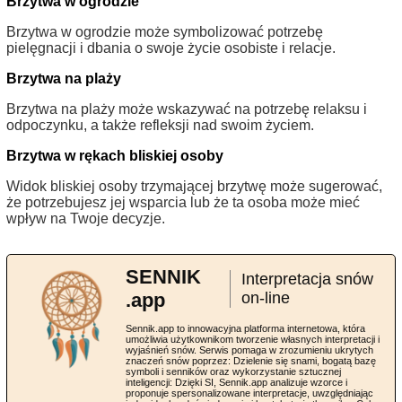
Brzytwa w ogrodzie
Brzytwa w ogrodzie może symbolizować potrzebę
pielęgnacji i dbania o swoje życie osobiste i relacje.
Brzytwa na plaży
Brzytwa na plaży może wskazywać na potrzebę relaksu i
odpoczynku, a także refleksji nad swoim życiem.
Brzytwa w rękach bliskiej osoby
Widok bliskiej osoby trzymającej brzytwę może sugerować,
że potrzebujesz jej wsparcia lub że ta osoba może mieć
wpływ na Twoje decyzje.
SENNIK
Interpretacja snów
.app
on-line
Sennik.app to innowacyjna platforma internetowa, która
umożliwia użytkownikom tworzenie własnych interpretacji i
wyjaśnień snów. Serwis pomaga w zrozumieniu ukrytych
znaczeń snów poprzez: Dzielenie się snami, bogatą bazę
symboli i senników oraz wykorzystanie sztucznej
inteligencji: Dzięki SI, Sennik.app analizuje wzorce i
proponuje spersonalizowane interpretacje, uwzględniając