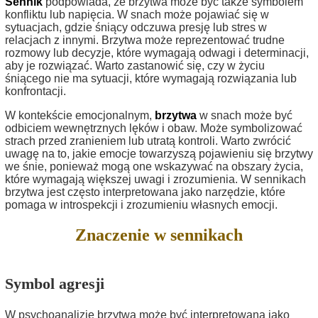
Sennik
podpowiada, że brzytwa może być także symbolem
konfliktu lub napięcia. W snach może pojawiać się w
sytuacjach, gdzie śniący odczuwa presję lub stres w
relacjach z innymi. Brzytwa może reprezentować trudne
rozmowy lub decyzje, które wymagają odwagi i determinacji,
aby je rozwiązać. Warto zastanowić się, czy w życiu
śniącego nie ma sytuacji, które wymagają rozwiązania lub
konfrontacji.
W kontekście emocjonalnym,
brzytwa
w snach może być
odbiciem wewnętrznych lęków i obaw. Może symbolizować
strach przed zranieniem lub utratą kontroli. Warto zwrócić
uwagę na to, jakie emocje towarzyszą pojawieniu się brzytwy
we śnie, ponieważ mogą one wskazywać na obszary życia,
które wymagają większej uwagi i zrozumienia. W sennikach
brzytwa jest często interpretowana jako narzędzie, które
pomaga w introspekcji i zrozumieniu własnych emocji.
Znaczenie w sennikach
Symbol agresji
W psychoanalizie brzytwa może być interpretowana jako