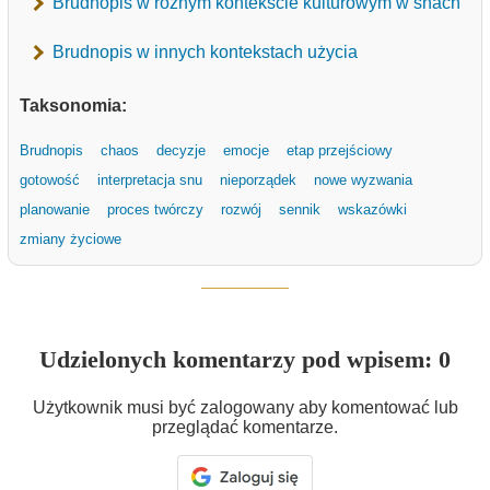
Brudnopis w różnym kontekście kulturowym w snach
Brudnopis w innych kontekstach użycia
Taksonomia:
Brudnopis
chaos
decyzje
emocje
etap przejściowy
gotowość
interpretacja snu
nieporządek
nowe wyzwania
planowanie
proces twórczy
rozwój
sennik
wskazówki
zmiany życiowe
Udzielonych komentarzy pod wpisem: 0
Użytkownik musi być zalogowany aby komentować lub
przeglądać komentarze.