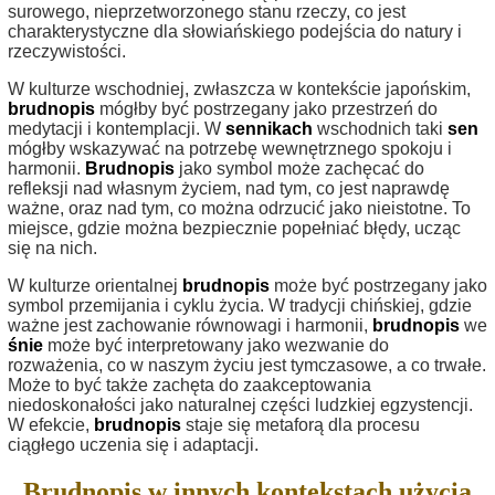
surowego, nieprzetworzonego stanu rzeczy, co jest
charakterystyczne dla słowiańskiego podejścia do natury i
rzeczywistości.
W kulturze wschodniej, zwłaszcza w kontekście japońskim,
brudnopis
mógłby być postrzegany jako przestrzeń do
medytacji i kontemplacji. W
sennikach
wschodnich taki
sen
mógłby wskazywać na potrzebę wewnętrznego spokoju i
harmonii.
Brudnopis
jako symbol może zachęcać do
refleksji nad własnym życiem, nad tym, co jest naprawdę
ważne, oraz nad tym, co można odrzucić jako nieistotne. To
miejsce, gdzie można bezpiecznie popełniać błędy, ucząc
się na nich.
W kulturze orientalnej
brudnopis
może być postrzegany jako
symbol przemijania i cyklu życia. W tradycji chińskiej, gdzie
ważne jest zachowanie równowagi i harmonii,
brudnopis
we
śnie
może być interpretowany jako wezwanie do
rozważenia, co w naszym życiu jest tymczasowe, a co trwałe.
Może to być także zachęta do zaakceptowania
niedoskonałości jako naturalnej części ludzkiej egzystencji.
W efekcie,
brudnopis
staje się metaforą dla procesu
ciągłego uczenia się i adaptacji.
Brudnopis w innych kontekstach użycia