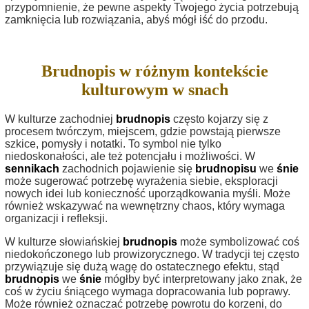
przypomnienie, że pewne aspekty Twojego życia potrzebują
zamknięcia lub rozwiązania, abyś mógł iść do przodu.
Brudnopis w różnym kontekście
kulturowym w snach
W kulturze zachodniej
brudnopis
często kojarzy się z
procesem twórczym, miejscem, gdzie powstają pierwsze
szkice, pomysły i notatki. To symbol nie tylko
niedoskonałości, ale też potencjału i możliwości. W
sennikach
zachodnich pojawienie się
brudnopisu
we
śnie
może sugerować potrzebę wyrażenia siebie, eksploracji
nowych idei lub konieczność uporządkowania myśli. Może
również wskazywać na wewnętrzny chaos, który wymaga
organizacji i refleksji.
W kulturze słowiańskiej
brudnopis
może symbolizować coś
niedokończonego lub prowizorycznego. W tradycji tej często
przywiązuje się dużą wagę do ostatecznego efektu, stąd
brudnopis
we
śnie
mógłby być interpretowany jako znak, że
coś w życiu śniącego wymaga dopracowania lub poprawy.
Może również oznaczać potrzebę powrotu do korzeni, do