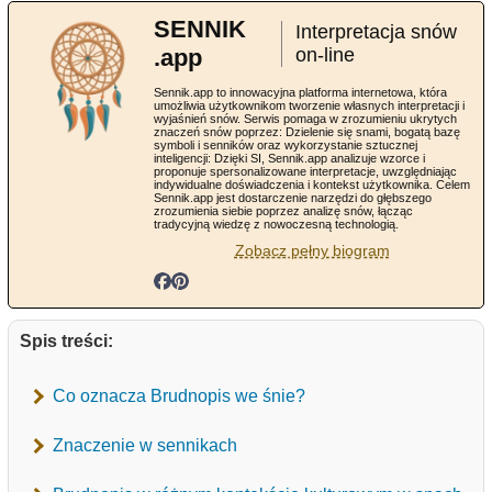
SENNIK
Interpretacja snów
.app
on-line
Sennik.app to innowacyjna platforma internetowa, która
umożliwia użytkownikom tworzenie własnych interpretacji i
wyjaśnień snów. Serwis pomaga w zrozumieniu ukrytych
znaczeń snów poprzez: Dzielenie się snami, bogatą bazę
symboli i senników oraz wykorzystanie sztucznej
inteligencji: Dzięki SI, Sennik.app analizuje wzorce i
proponuje spersonalizowane interpretacje, uwzględniając
indywidualne doświadczenia i kontekst użytkownika. Celem
Sennik.app jest dostarczenie narzędzi do głębszego
zrozumienia siebie poprzez analizę snów, łącząc
tradycyjną wiedzę z nowoczesną technologią.
Zobacz pełny biogram
Spis treści:
Co oznacza Brudnopis we śnie?
Znaczenie w sennikach