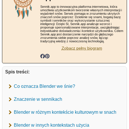
Sennik.app to innowacyjna platforma internetowa, która
umożliwia użytkownikom tworzenie własnych interpretacji i
wyjaśnień snów. Serwis pomaga w zrozumieniu ukrytych
znaczeń snów poprzez: Dzielenie się snami, bogatą bazę
symboli i senników oraz wykorzystanie sztucznej
inteligencji: Dzięki SI, Sennik.app analizuje wzorce i
proponuje spersonalizowane interpretacje, uwzględniając
indywidualne doświadczenia i kontekst użytkownika. Celem
Sennik.app jest dostarczenie narzędzi do głębszego
zrozumienia siebie poprzez analizę snów, łącząc
tradycyjną wiedzę z nowoczesną technologią.
Zobacz pełny biogram
Spis treści:
Co oznacza Blender we śnie?
Znaczenie w sennikach
Blender w różnym kontekście kulturowym w snach
Blender w innych kontekstach użycia