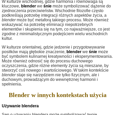
W kulturze wschodniej, gdzie harmonia i równowaga są
kluczowe,
blender
we
śnie
może symbolizować dążenie do
zjednoczenia przeciwieństw. Wschodnie filozofie często
podkreślają potrzebę integracji różnych aspektów życia, a
blender
może być metaforą takiego procesu. Może również
wskazywać na potrzebę eliminacji niepotrzebnych
elementów i skupienia się na tym, co najważniejsze, co jest
zgodne z minimalistycznym podejściem wielu wschodnich
kultur.
W kulturze orientalnej, gdzie jedzenie i przygotowywanie
posiłków mają głębokie znaczenie,
blender
we
śnie
może
być symbolem kulinarnej kreatywności i eksperymentowania.
Może również odnosić się do procesu duchowego
oczyszczenia, gdzie różne elementy życia są mieszane, by
stworzyć coś nowego i wartościowego. W takim kontekście
blender
staje się narzędziem nie tylko fizycznym, ale i
duchowym, prowadzącym do wewnętrznej harmonii i
spełnienia.
Blender w innych kontekstach użycia
Używanie blendera
Sen o używaniu blendera może symbolizować twoje