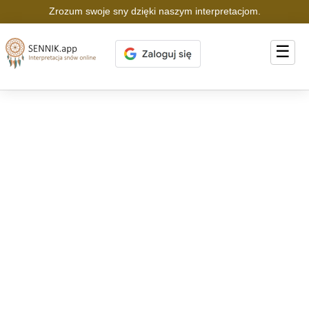
Zrozum swoje sny dzięki naszym interpretacjom.
☰