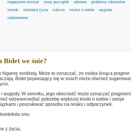
negatywne emocje
nowy początek
odnowa
problemy zdrowotne
sennik
standard życia
sukces
troska o siebie
wygoda
zadowolenie
 Bidet we śnie?
o higienę osobistą. Może to oznaczać, że osoba śniąca pragnie
łaczają.
Bidet
pojawiający się w snach może również sugerować
yciu.
u i wygody. W senniku, jego obecność może oznaczać pragnien
eż odzwierciedlać potrzebę większej troski o siebie i swoje
ązkami i poszukiwać sposobu na relaks i odpoczynek.
kontekstu snu:
ie z życia,