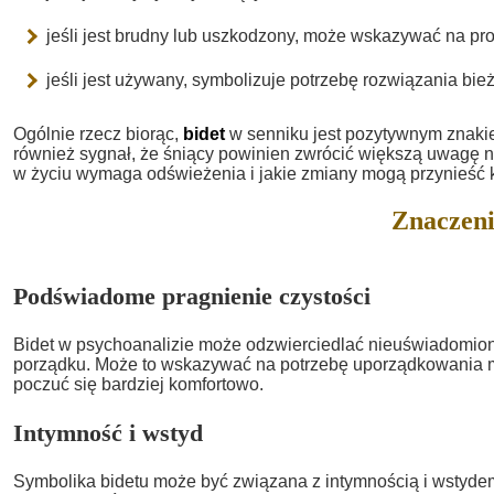
jeśli jest brudny lub uszkodzony, może wskazywać na pr
jeśli jest używany, symbolizuje potrzebę rozwiązania bi
Ogólnie rzecz biorąc,
bidet
w senniku jest pozytywnym znakie
również sygnał, że śniący powinien zwrócić większą uwagę n
w życiu wymaga odświeżenia i jakie zmiany mogą przynieść k
Znaczeni
Podświadome pragnienie czystości
Bidet w psychoanalizie może odzwierciedlać nieuświadomione
porządku. Może to wskazywać na potrzebę uporządkowania my
poczuć się bardziej komfortowo.
Intymność i wstyd
Symbolika bidetu może być związana z intymnością i wstyde