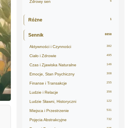
Zdrowy sen
6
Różne
1
Sennik
8858
Aktywności i Czynności
382
Ciało i Zdrowie
495
Czas i Zjawiska Naturalne
146
Emocje, Stan Psychiczny
308
Finanse i Transakcje
255
Ludzie i Relacje
356
Ludzie Sławni, Historyczni
122
Miejsca i Przestrzenie
531
Pojęcia Abstrakcyjne
732