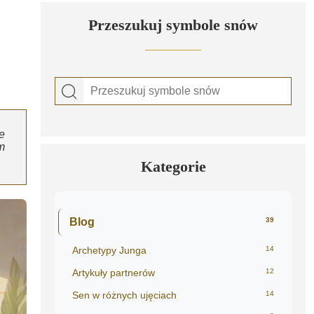
Przeszukuj symbole snów
e
m
Kategorie
Blog
39
Archetypy Junga
14
Artykuły partnerów
12
Sen w różnych ujęciach
14