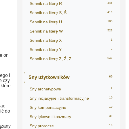
Sennik na literę R
346
Sennik na literę S, Ś
415
Sennik na literę U
195
Sennik na literę W
523
Sennik na literę X
1
Sennik na literę Y
2
że on
Sennik na literę Z, Ź, Ż
542
ego i
Sny użytkowników
60
e czy
które
Sny archetypowe
2
Sny inicjacyjne i transformacyjne
10
ać
Sny kompensacyjne
10
ić do
Sny lękowe i koszmary
39
ązany
Sny prorocze
10