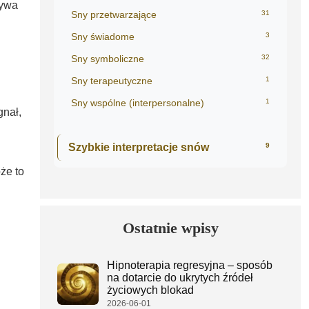
ływa
Sny przetwarzające
31
Sny świadome
3
Sny symboliczne
32
Sny terapeutyczne
1
Sny wspólne (interpersonalne)
1
gnał,
Szybkie interpretacje snów
9
że to
Ostatnie wpisy
Hipnoterapia regresyjna – sposób
na dotarcie do ukrytych źródeł
życiowych blokad
2026-06-01