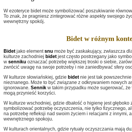
W ezoteryce bidet może symbolizować poszukiwanie równowag
To znak, że pragniesz zintegrować różne aspekty swojego ży
wewnętrzny spokój.
Bidet w różnym kont
Bidet
jako element
snu
może być zaskakujący, zwłaszcza dla 
kulturze zachodniej
bidet
jest często postrzegany jako symbol
w
senniku
oznaczać potrzebę większej troski o siebie, zarówn
zwrócić uwagę na swoje potrzeby i nie zaniedbywać sfery oso
W kulturze słowiańskiej, gdzie
bidet
nie jest tak powszechni
nieznanego. Może to być związane z odkrywaniem nowych asp
ignorowane.
Sennik
w takim przypadku może sugerować, że wa
mogą przynieść korzyści.
W kulturze wschodniej, gdzie dbałość o higienę jest głęboko
symbolizować potrzebę oczyszczenia, nie tylko fizycznego, 
na potrzebę refleksji nad swoim życiem i relacjami z innymi,
wewnętrznego spokoju.
W kulturach orientalnych, gdzie rytuały oczyszczania mają d