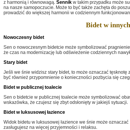
z harmonią i równowagą.
Sennik
w takim przypadku może sug
na nasze samopoczucie. Może to być także zachęta do posz
prowadzić do większej harmonii w codziennym funkcjonowan
Bidet w innych
Nowoczesny bidet
Sen o nowoczesnym bidetcie może symbolizować pragnienie 
że czas na modernizację lub odświeżenie codziennych nawy
Stary bidet
Jeśli we śnie widzisz stary bidet, to może oznaczać tęsknotę
być również przypomnienie o konieczności pozbycia się czegoś
Bidet w publicznej toalecie
Sen o bidetcie w publicznej toalecie może symbolizować oba
wskazówka, że czujesz się zbyt odsłonięty w jakiejś sytuacji.
Bidet w luksusowej łazience
Widok bidetu w luksusowej łazience we śnie może oznaczać pr
zasługujesz na więcej przyjemności i relaksu.