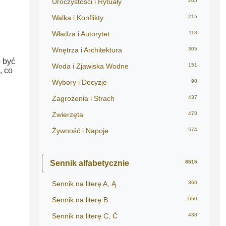
Uroczystości i Rytuały
205
Walka i Konflikty
215
Władza i Autorytet
118
Wnętrza i Architektura
305
 być
Woda i Zjawiska Wodne
151
, co
Wybory i Decyzje
90
Zagrożenia i Strach
437
Zwierzęta
478
Żywność i Napoje
574
Sennik alfabetycznie
8515
Sennik na literę A, Ą
366
Sennik na literę B
650
Sennik na literę C, Ć
438