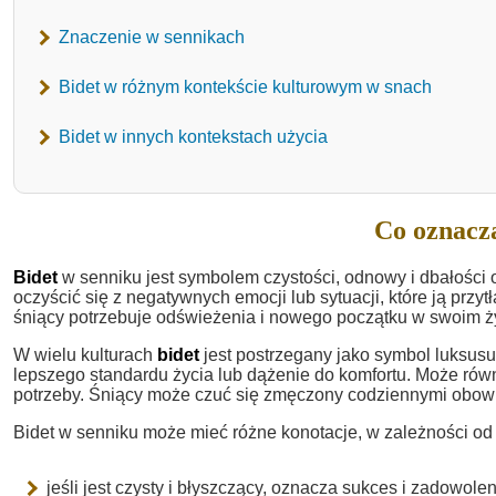
Znaczenie w sennikach
Bidet w różnym kontekście kulturowym w snach
Bidet w innych kontekstach użycia
Co oznacza
Bidet
w senniku jest symbolem czystości, odnowy i dbałości 
oczyścić się z negatywnych emocji lub sytuacji, które ją przyt
śniący potrzebuje odświeżenia i nowego początku w swoim ż
W wielu kulturach
bidet
jest postrzegany jako symbol luksus
lepszego standardu życia lub dążenie do komfortu. Może równi
potrzeby. Śniący może czuć się zmęczony codziennymi obowi
Bidet w senniku może mieć różne konotacje, w zależności od 
jeśli jest czysty i błyszczący, oznacza sukces i zadowolen