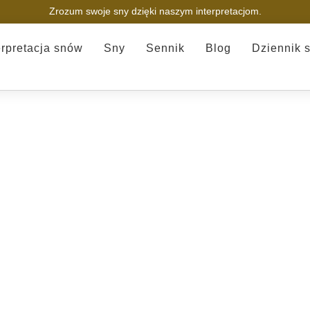
Zrozum swoje sny dzięki naszym interpretacjom.
erpretacja snów
Sny
Sennik
Blog
Dziennik 