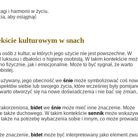
i i harmonii w życiu.
cia, aby osiągnąć
ekście kulturowym w snach
osób z kultur, w których jego użycie nie jest powszechne. W
 luksusu i dbałości o higienę osobistą. W takim kontekście mo
o fizycznie, jak i emocjonalnie. Może to być sygnał, że warto
bistej.
e używany, jego obecność we
śnie
może symbolizować coś now
ektów siebie lub swojego życia, które wcześniej były pomijan
rto otworzyć się na nowe doświadczenia i nie bać się zmian, 
 zakorzeniona,
bidet
we
śnie
może mieć inne znaczenie. Może
ale także duchowego. W takim kontekście
sennik
może wskazyw
 a także na potrzebę wybaczenia sobie i innym, co może prowadz
uże znaczenie,
bidet
może być interpretowany jako element zwi