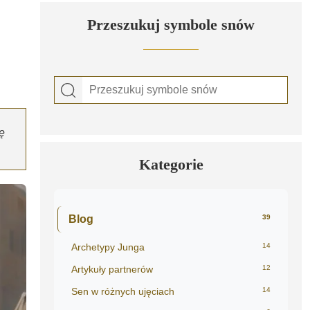
Przeszukuj symbole snów
ę
Kategorie
Blog
39
Archetypy Junga
14
Artykuły partnerów
12
Sen w różnych ujęciach
14