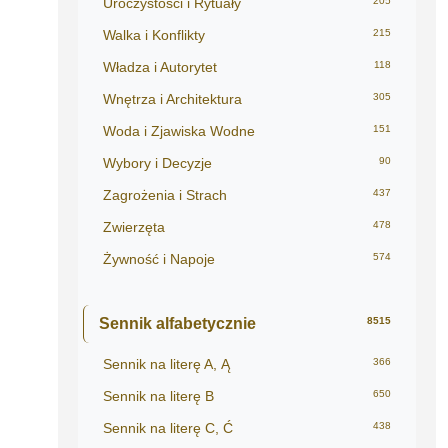
Uroczystości i Rytuały
205
Walka i Konflikty
215
Władza i Autorytet
118
Wnętrza i Architektura
305
Woda i Zjawiska Wodne
151
Wybory i Decyzje
90
Zagrożenia i Strach
437
Zwierzęta
478
Żywność i Napoje
574
Sennik alfabetycznie
8515
Sennik na literę A, Ą
366
Sennik na literę B
650
Sennik na literę C, Ć
438