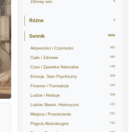
Zdrowy sen
6
Różne
1
Sennik
8858
Aktywności i Czynności
382
Ciało i Zdrowie
495
Czas i Zjawiska Naturalne
146
Emocje, Stan Psychiczny
308
Finanse i Transakcje
255
Ludzie i Relacje
356
Ludzie Sławni, Historyczni
122
Miejsca i Przestrzenie
531
Pojęcia Abstrakcyjne
732