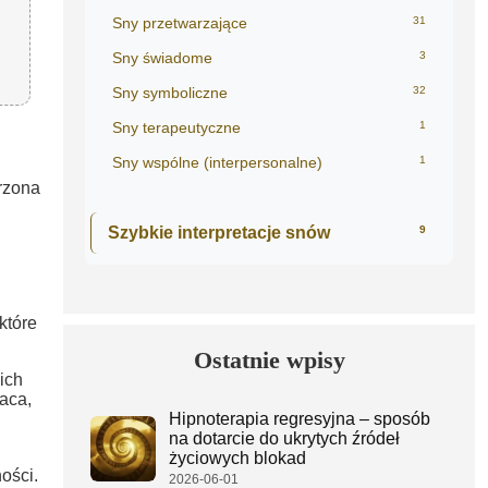
Sny przetwarzające
31
Sny świadome
3
Sny symboliczne
32
Sny terapeutyczne
1
Sny wspólne (interpersonalne)
1
rzona
Szybkie interpretacje snów
9
które
Ostatnie wpisy
ich
aca,
Hipnoterapia regresyjna – sposób
na dotarcie do ukrytych źródeł
życiowych blokad
ości.
2026-06-01