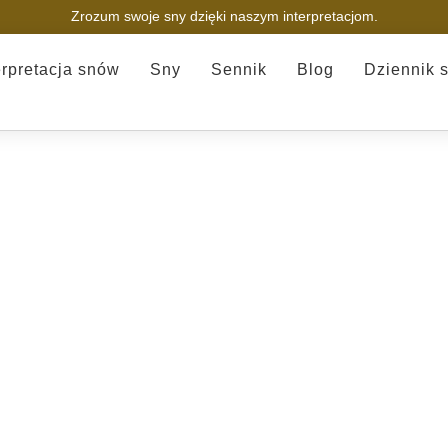
Zrozum swoje sny dzięki naszym interpretacjom.
erpretacja snów
Sny
Sennik
Blog
Dziennik 