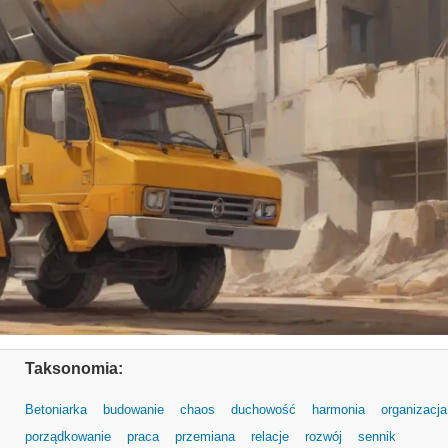
Taksonomia:
Betoniarka
budowanie
chaos
duchowość
harmonia
organizacja
porządkowanie
praca
przemiana
relacje
rozwój
sennik