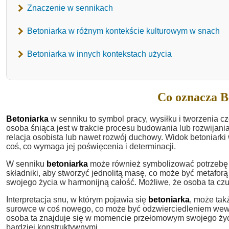
Znaczenie w sennikach
Betoniarka w różnym kontekście kulturowym w snach
Betoniarka w innych kontekstach użycia
Co oznacza B
Betoniarka
w senniku to symbol pracy, wysiłku i tworzenia c
osoba śniąca jest w trakcie procesu budowania lub rozwijan
relacja osobista lub nawet rozwój duchowy. Widok betoniar
coś, co wymaga jej poświęcenia i determinacji.
W senniku
betoniarka
może również symbolizować potrzebę 
składniki, aby stworzyć jednolitą masę, co może być metaforą 
swojego życia w harmonijną całość. Możliwe, że osoba ta czuj
Interpretacja snu, w którym pojawia się
betoniarka
, może tak
surowce w coś nowego, co może być odzwierciedleniem wewn
osoba ta znajduje się w momencie przełomowym swojego życi
bardziej konstruktywnymi.