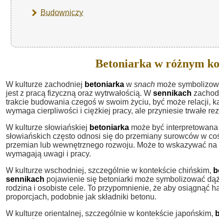
Budowniczy
Betoniarka w różnym ko
W kulturze zachodniej
betoniarka
w
snach
może symbolizować
jest z pracą fizyczną oraz wytrwałością. W
sennikach
zachodn
trakcie budowania czegoś w swoim życiu, być może relacji, ka
wymaga cierpliwości i ciężkiej pracy, ale przyniesie trwałe rez
W kulturze słowiańskiej
betoniarka
może być interpretowana 
słowiańskich często odnosi się do przemiany surowców w coś
przemian lub wewnętrznego rozwoju. Może to wskazywać na p
wymagają uwagi i pracy.
W kulturze wschodniej, szczególnie w kontekście chińskim,
b
sennikach
pojawienie się betoniarki może symbolizować dąż
rodzina i osobiste cele. To przypomnienie, że aby osiągnąć 
proporcjach, podobnie jak składniki betonu.
W kulturze orientalnej, szczególnie w kontekście japońskim,