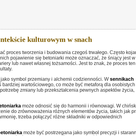
ntekście kulturowym w snach
 proces tworzenia i budowania czegoś trwałego. Często koja
ich pojawienie się betoniarki może oznaczać, że śniący jest w
riery lub nawet własnej tożsamości. Jest to znak, że proces ten
ultaty.
jako symbol przemiany i alchemii codzienności. W
sennikach
 bardziej wartościowego, co może być metaforą dla osobistych
otrzebę zmiany lub przekształcenia pewnych aspektów życia, 
etoniarka
może odnosić się do harmonii i równowagi. W chińsk
enie do zrównoważenia różnych elementów życia, takich jak pr
harmonię, trzeba połączyć różne składniki w odpowiednich
betoniarka
może być postrzegana jako symbol precyzji i starann