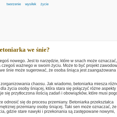
tworzenie
wysiłek
życie
etoniarka we śnie?
zegoś nowego. Jest to narzędzie, które w snach może oznaczać,
ia czegoś ważnego w swoim życiu. Może to być projekt zawodow
ki we śnie może sugerować, że osoba śniąca jest zaangażowana
zorganizowania chaosu. Jak wiadomo, betoniarka miesza różn
dla życia osoby śniącej, która stara się połączyć różne aspekty
e się przytłoczona ilością zadań i obowiązków, które musi pog
że odnosić się do procesu przemiany. Betoniarka przekształca
ętrznej przemiany osoby śniącej. Taki sen może oznaczać, że
a, gdzie stare nawyki i przekonania są zastępowane nowymi,