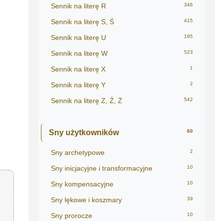
Sennik na literę R
346
Sennik na literę S, Ś
415
Sennik na literę U
195
Sennik na literę W
523
Sennik na literę X
1
Sennik na literę Y
2
Sennik na literę Z, Ź, Ż
542
Sny użytkowników
60
Sny archetypowe
2
Sny inicjacyjne i transformacyjne
10
Sny kompensacyjne
10
Sny lękowe i koszmary
39
Sny prorocze
10