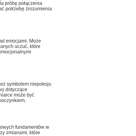
la próbę połączenia
zać potrzebę zrozumienia
nad emocjami. Może
anych uczuć, które
z emocjonalnymi
ież symbolem niepokoju
wy dotyczące
oniarce może być
poczynkiem.
 nowych fundamentów w
czy zmianami, które