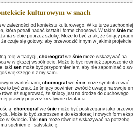
ntekście kulturowym w snach
w zależności od kontekstu kulturowego. W kulturze zachodniej
a, która potrafi nadać kształt i formę chaosowi. W takim
śnie
mo
żania siebie poprzez sztukę. Może to być znak, że śniący pragn
 że czuje się gotowy, aby przewodzić innym w jakimś projekcie
ną rolę w tradycji,
choreograf
we
śnie
może wskazywać na
sca w większej wspólnocie. Może to być również zaproszenie d
e, taki
sen
może być przypomnieniem, aby nie zapominać o sw
zegoś większego niż my sami.
zowymi wartościami,
choreograf
we
śnie
może symbolizować
oże to być znak, że śniący powinien zwrócić uwagę na swoje e
również sugerować, że śniący jest na drodze do duchowego
nej prawdy poprzez kreatywne działania.
wością,
choreograf
we
śnie
może być postrzegany jako przewo
iu. Może to być zaproszenie do eksploracji nowych form ekspr
sce w świecie. Taki
sen
może również wskazywać na potrzebę
mu spełnienie i satysfakcję.