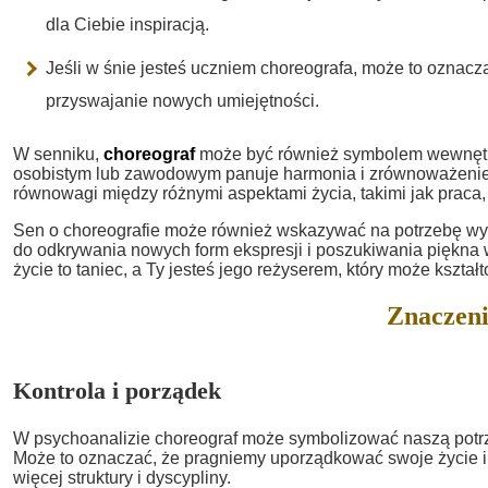
dla Ciebie inspiracją.
Jeśli w śnie jesteś uczniem choreografa, może to oznaczać
przyswajanie nowych umiejętności.
W senniku,
choreograf
może być również symbolem wewnętrz
osobistym lub zawodowym panuje harmonia i zrównoważenie.
równowagi między różnymi aspektami życia, takimi jak praca, r
Sen o choreografie może również wskazywać na potrzebę wyr
do odkrywania nowych form ekspresji i poszukiwania piękna 
życie to taniec, a Ty jesteś jego reżyserem, który może ksz
Znaczeni
Kontrola i porządek
W psychoanalizie choreograf może symbolizować naszą potrze
Może to oznaczać, że pragniemy uporządkować swoje życie i
więcej struktury i dyscypliny.