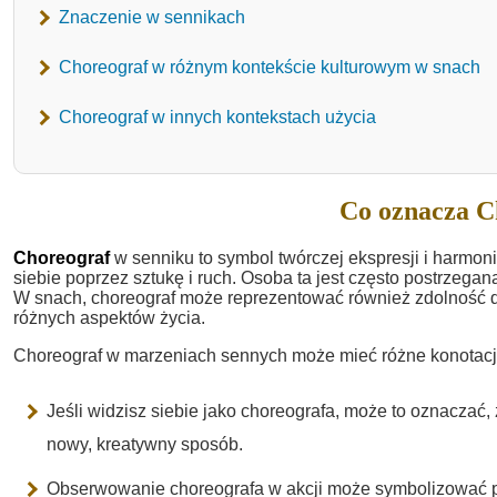
Znaczenie w sennikach
Choreograf w różnym kontekście kulturowym w snach
Choreograf w innych kontekstach użycia
Co oznacza C
Choreograf
w senniku to symbol twórczej ekspresji i harmon
siebie poprzez sztukę i ruch. Osoba ta jest często postrzegana
W snach, choreograf może reprezentować również zdolność d
różnych aspektów życia.
Choreograf w marzeniach sennych może mieć różne konotacje
Jeśli widzisz siebie jako choreografa, może to oznaczać,
nowy, kreatywny sposób.
Obserwowanie choreografa w akcji może symbolizować pod