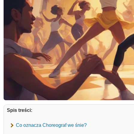
Spis treści:
Co oznacza Choreograf we śnie?