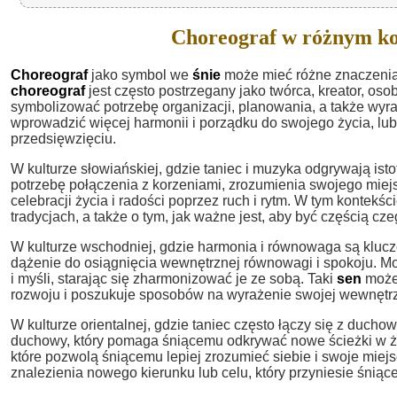
Choreograf w różnym ko
Choreograf
jako symbol we
śnie
może mieć różne znaczenia 
choreograf
jest często postrzegany jako twórca, kreator, osob
symbolizować potrzebę organizacji, planowania, a także wyra
wprowadzić więcej harmonii i porządku do swojego życia, lub
przedsięwzięciu.
W kulturze słowiańskiej, gdzie taniec i muzyka odgrywają istot
potrzebę połączenia z korzeniami, zrozumienia swojego miej
celebracji życia i radości poprzez ruch i rytm. W tym kontekści
tradycjach, a także o tym, jak ważne jest, aby być częścią c
W kulturze wschodniej, gdzie harmonia i równowaga są kluc
dążenie do osiągnięcia wewnętrznej równowagi i spokoju. M
i myśli, starając się zharmonizować je ze sobą. Taki
sen
może 
rozwoju i poszukuje sposobów na wyrażenie swojej wewnętrz
W kulturze orientalnej, gdzie taniec często łączy się z ducho
duchowy, który pomaga śniącemu odkrywać nowe ścieżki w życ
które pozwolą śniącemu lepiej zrozumieć siebie i swoje miej
znalezienia nowego kierunku lub celu, który przyniesie śniące