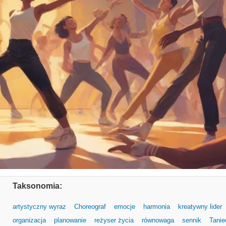
Taksonomia:
artystyczny wyraz
Choreograf
emocje
harmonia
kreatywny lider
organizacja
planowanie
reżyser życia
równowaga
sennik
Tanie