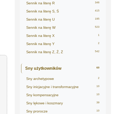
Sennik na literę R
346
Sennik na literę S, Ś
415
Sennik na literę U
195
Sennik na literę W
523
Sennik na literę X
1
Sennik na literę Y
2
Sennik na literę Z, Ź, Ż
542
Sny użytkowników
60
Sny archetypowe
2
Sny inicjacyjne i transformacyjne
10
Sny kompensacyjne
10
Sny lękowe i koszmary
39
Sny prorocze
10