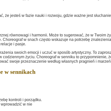
, że jesteś w fazie nauki i rozwoju, gdzie ważne jest słuchanie
nej równowagi i harmonii. Może to sugerować, że w Twoim ży
 Choreograf w snach często wskazuje na potrzebę znalezieni
elacje i pasje.
ażenia swoich emocji i uczuć w sposób artystyczny. To zapros
w codziennym życiu. Choreograf w senniku to przypomnienie, ż
tałtować swoje przeznaczenie według własnych pragnień i marzeń
e w sennikach
bę kontroli i porządku.
 wprowadzić w nie