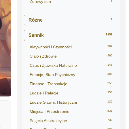
Zdrowy sen
6
Różne
1
Sennik
8858
Aktywności i Czynności
382
Ciało i Zdrowie
495
Czas i Zjawiska Naturalne
146
Emocje, Stan Psychiczny
308
Finanse i Transakcje
255
Ludzie i Relacje
356
Ludzie Sławni, Historyczni
122
Miejsca i Przestrzenie
531
Pojęcia Abstrakcyjne
732
c