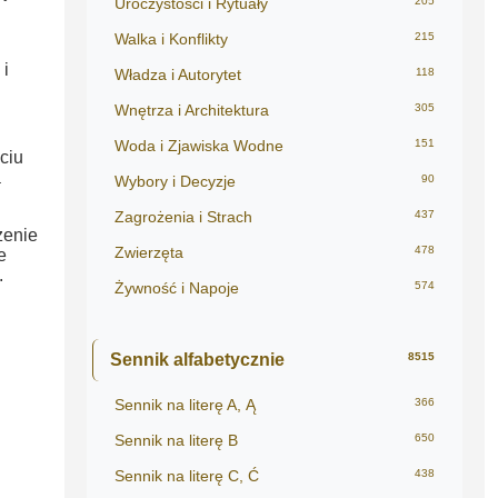
Uroczystości i Rytuały
205
Walka i Konflikty
215
 i
Władza i Autorytet
118
Wnętrza i Architektura
305
Woda i Zjawiska Wodne
151
ciu
a
Wybory i Decyzje
90
Zagrożenia i Strach
437
zenie
Zwierzęta
478
e
.
Żywność i Napoje
574
Sennik alfabetycznie
8515
Sennik na literę A, Ą
366
Sennik na literę B
650
Sennik na literę C, Ć
438