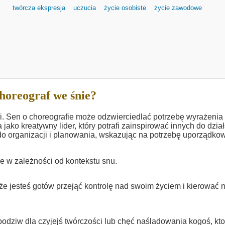
twórcza ekspresja
uczucia
życie osobiste
życie zawodowe
horeograf we śnie?
ii. Sen o choreografie może odzwierciedlać potrzebę wyrażenia
 jako kreatywny lider, który potrafi zainspirować innych do dział
o organizacji i planowania, wskazując na potrzebę uporządko
 w zależności od kontekstu snu.
 że jesteś gotów przejąć kontrolę nad swoim życiem i kierować 
ziw dla czyjejś twórczości lub chęć naśladowania kogoś, kto 