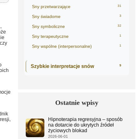
Sny przetwarzające
31
Sny świadome
3
,
Sny symboliczne
32
że
Sny terapeutyczne
1
ie
 czy
Sny wspólne (interpersonalne)
1
o
Szybkie interpretacje snów
9
oich
mocje
Ostatnie wpisy
dnik
esji,
Hipnoterapia regresyjna – sposób
na dotarcie do ukrytych źródeł
życiowych blokad
2026-06-01