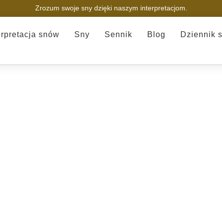
Zrozum swoje sny dzięki naszym interpretacjom.
erpretacja snów
Sny
Sennik
Blog
Dziennik 