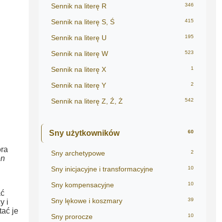
Sennik na literę R
346
Sennik na literę S, Ś
415
Sennik na literę U
195
Sennik na literę W
523
Sennik na literę X
1
Sennik na literę Y
2
Sennik na literę Z, Ź, Ż
542
Sny użytkowników
60
óra
Sny archetypowe
2
en
Sny inicjacyjne i transformacyjne
10
Sny kompensacyjne
10
ać
Sny lękowe i koszmary
39
y i
tać je
Sny prorocze
10