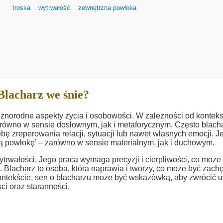
troska
wytrwałość
zewnętrzna powłoka
Blacharz we śnie?
żnorodne aspekty życia i osobowości. W zależności od konteks
równo w sensie dosłownym, jak i metaforycznym. Często blach
 zreperowania relacji, sytuacji lub nawet własnych emocji. Je
ną powłokę’ – zarówno w sensie materialnym, jak i duchowym.
trwałości. Jego praca wymaga precyzji i cierpliwości, co może
. Blacharz to osoba, która naprawia i tworzy, co może być zach
ntekście, sen o blacharzu może być wskazówką, aby zwrócić 
ci oraz staranności.