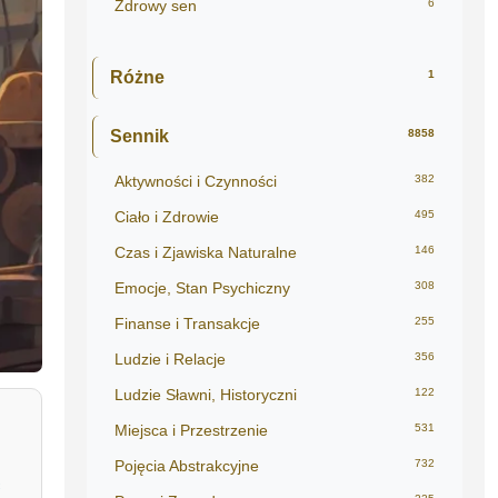
Zdrowy sen
6
Różne
1
Sennik
8858
Aktywności i Czynności
382
Ciało i Zdrowie
495
Czas i Zjawiska Naturalne
146
Emocje, Stan Psychiczny
308
Finanse i Transakcje
255
Ludzie i Relacje
356
Ludzie Sławni, Historyczni
122
Miejsca i Przestrzenie
531
Pojęcia Abstrakcyjne
732
ć