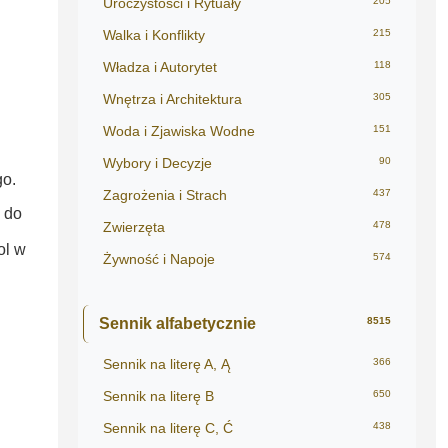
Uroczystości i Rytuały
205
Walka i Konflikty
215
Władza i Autorytet
118
Wnętrza i Architektura
305
Woda i Zjawiska Wodne
151
Wybory i Decyzje
90
go.
Zagrożenia i Strach
437
 do
Zwierzęta
478
ol w
Żywność i Napoje
574
Sennik alfabetycznie
8515
Sennik na literę A, Ą
366
Sennik na literę B
650
Sennik na literę C, Ć
438