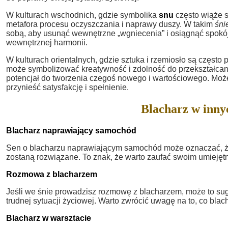
W kulturach wschodnich, gdzie symbolika
snu
często wiąże 
metafora procesu oczyszczania i naprawy duszy. W takim
śni
sobą, aby usunąć wewnętrzne „wgniecenia” i osiągnąć spokó
wewnętrznej harmonii.
W kulturach orientalnych, gdzie sztuka i rzemiosło są często
może symbolizować kreatywność i zdolność do przekształcani
potencjał do tworzenia czegoś nowego i wartościowego. Może 
przynieść satysfakcję i spełnienie.
Blacharz w inny
Blacharz naprawiający samochód
Sen o blacharzu naprawiającym samochód może oznaczać, że 
zostaną rozwiązane. To znak, że warto zaufać swoim umiejęt
Rozmowa z blacharzem
Jeśli we śnie prowadzisz rozmowę z blacharzem, może to su
trudnej sytuacji życiowej. Warto zwrócić uwagę na to, co bla
Blacharz w warsztacie