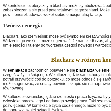
W kontekście ezoterycznym blacharz może symbolizować pot
zabezpieczenia się przed potencjalnymi zagrożeniami. Może t
powinieneś zbudować wokół siebie emocjonalną tarczę.
Twórcza energia
Blacharz jako rzemieślnik może być symbolem kreatywności i 
Widzenie go we śnie może sugerować, że nadszedł czas, ab
umiejętności i talenty do tworzenia czegoś nowego i wartośc
Blacharz w różnym kon
W
sennikach
zachodnich pojawienie się
blacharza
we
śnie
czegoś w życiu śniącego. W kulturze, gdzie samochody i motor
potrafi przywrócić coś do porządku, co może odnosić się zarów
może sugerować, że śniący powinien skupić się na naprawie
równowagę.
W kulturze słowiańskiej, gdzie rzemiosło i praca fizyczna b
człowieka pracowitego i oddanego swojej pracy. Taki
sen
może
poświęcenia. W kontekście życia codziennego, może to być zn
do poprawy swojej sytuacji życiowej.