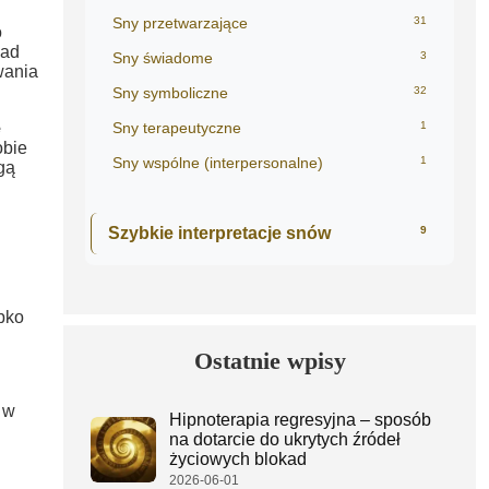
Sny przetwarzające
31
o
nad
Sny świadome
3
wania
Sny symboliczne
32
e
Sny terapeutyczne
1
obie
Sny wspólne (interpersonalne)
1
gą
Szybkie interpretacje snów
9
bko
Ostatnie wpisy
 w
Hipnoterapia regresyjna – sposób
na dotarcie do ukrytych źródeł
życiowych blokad
2026-06-01