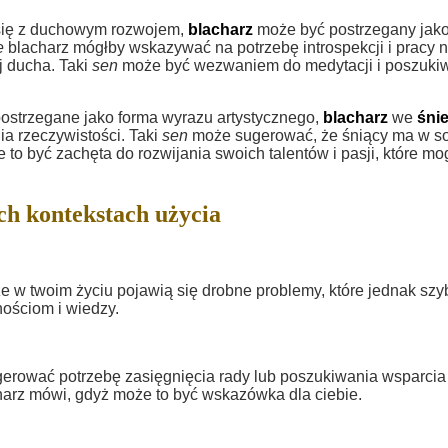
się z duchowym rozwojem,
blacharz
może być postrzegany jak
e
blacharz mógłby wskazywać na potrzebę introspekcji i pracy 
j ducha. Taki
sen
może być wezwaniem do medytacji i poszuki
 postrzegane jako forma wyrazu artystycznego,
blacharz
we
śni
a rzeczywistości. Taki
sen
może sugerować, że śniący ma w s
to być zachęta do rozwijania swoich talentów i pasji, które mo
ch kontekstach użycia
w twoim życiu pojawią się drobne problemy, które jednak szy
nościom i wiedzy.
gerować potrzebę zasięgnięcia rady lub poszukiwania wsparcia
charz mówi, gdyż może to być wskazówka dla ciebie.