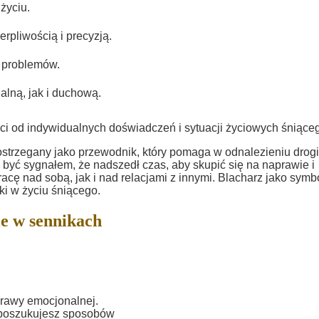
życiu.
erpliwością i precyzją.
 problemów.
lną, jak i duchową.
ci od indywidualnych doświadczeń i sytuacji życiowych śniące
ostrzegany jako przewodnik, który pomaga w odnalezieniu drogi
yć sygnałem, że nadszedł czas, aby skupić się na naprawie i
cę nad sobą, jak i nad relacjami z innymi. Blacharz jako symb
ki w życiu śniącego.
e w sennikach
rawy emocjonalnej.
i poszukujesz sposobów