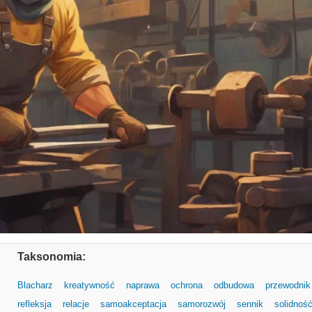
Taksonomia:
Blacharz
kreatywność
naprawa
ochrona
odbudowa
przewodnik
refleksja
relacje
samoakceptacja
samorozwój
sennik
solidnoś