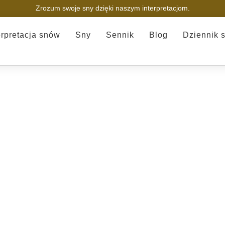
Zrozum swoje sny dzięki naszym interpretacjom.
erpretacja snów
Sny
Sennik
Blog
Dziennik 