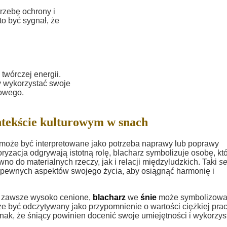
rzebę ochrony i
o być sygnał, że
twórczej energii.
y wykorzystać swoje
iowego.
tekście kulturowym w snach
może być interpretowane jako potrzeba naprawy lub poprawy
yzacja odgrywają istotną rolę, blacharz symbolizuje osobę, kt
no do materialnych rzeczy, jak i relacji międzyludzkich. Taki
s
 pewnych aspektów swojego życia, aby osiągnąć harmonię i
yły zawsze wysoko cenione,
blacharz
we
śnie
może symbolizow
 być odczytywany jako przypomnienie o wartości ciężkiej prac
ak, że śniący powinien docenić swoje umiejętności i wykorzys