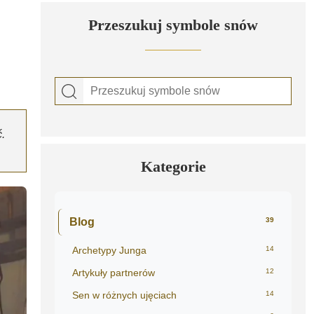
Przeszukuj symbole snów
.
Kategorie
Blog
39
Archetypy Junga
14
Artykuły partnerów
12
Sen w różnych ujęciach
14