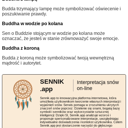
Budda trzymający lampę może symbolizować oświecenie i
poszukiwanie prawdy.
Buddha w wodzie po kolana
Sen o Buddzie stojącym w wodzie po kolana może
oznaczać, że jesteś w stanie zrównoważyć swoje emocje.
Buddha z koroną
Budda z koroną może symbolizować twoją wewnętrzną
mądrość i autorytet.
SENNIK
Interpretacja snów
.app
on-line
Sennik.app to innowacyjna platforma internetowa, która
umożliwia użytkownikom tworzenie własnych interpretacji i
wyjaśnień snów. Serwis pomaga w zrozumieniu ukrytych
znaczeń snów poprzez: Dzielenie się snami, bogatą bazę
symboli i senników oraz wykorzystanie sztucznej
inteligencji: Dzięki SI, Sennik.app analizuje wzorce i
proponuje spersonalizowane interpretacje, uwzględniając
indywidualne doświadczenia i kontekst użytkownika. Celem
Sennik.app jest dostarczenie narzędzi do głębszego