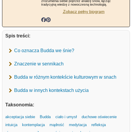
zrozumienia siebie poprzez analizę snów, łącząc
tradycyjną wiedzę z nowoczesną technologią.
Zobacz pełny biogram
Spis treści:
Co oznacza Budda we śnie?
Znaczenie w sennikach
Budda w różnym kontekście kulturowym w snach
Budda w innych kontekstach użycia
Taksonomia:
akceptacja siebie
Budda
ciało i umysł
duchowe oświecenie
intuicja
kontemplacja
mądrość
medytacja
refleksja