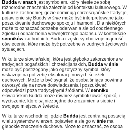
Budda
w
snach
jest symbolem, który niesie ze sobą
różnorodne znaczenia zależnie od kontekstu kulturowego. W
kulturze zachodniej, gdzie dominują chrześcijańskie tradycje,
pojawienie się Buddy w
śnie
może być interpretowane jako
poszukiwanie duchowego spokoju i harmonii. Dla niektórych
może to oznaczać potrzebę oderwania się od codziennego
zgiełku i odnalezienia wewnętrznego balansu. W kontekście
senników
zachodnich, Budda często symbolizuje mądrość i
oświecenie, które może być potrzebne w trudnych życiowych
sytuacjach.
W kulturze słowiańskiej, która jest głęboko zakorzeniona w
tradycjach pogańskich i chrześcijańskich,
Budda
w
śnie
może być postrzegany jako egzotyczny symbol, który
wskazuje na potrzebę eksploracji nowych ścieżek
duchowych. Może to być sygnał, że osoba śniąca powinna
otworzyć się na nowe doświadczenia i poszukiwać
odpowiedzi poza tradycyjnymi źródłami. W
senniku
słowiańskim Budda może również symbolizować spokój i
wyciszenie, które są niezbędne do zrozumienia siebie i
swojego miejsca w świecie.
W kulturze wschodniej, gdzie
Budda
jest centralną postacią
wielu systemów wierzeń, pojawienie się go w
śnie
ma
głębokie znaczenie duchowe. Może to oznaczać, że osoba