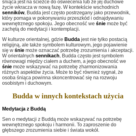
śniąca jest na ścieżce do oświecenia lub że jej duchowe
życie wkracza w nową fazę. W kontekście wschodnich
senników
, Budda jest często postrzegany jako przewodnik,
który pomaga w pokonywaniu przeszkód i odnajdywaniu
wewnętrznego spokoju. Jego obecność we
śnie
może być
zachętą do medytacji i kontemplacji.
W kulturze orientalnej, gdzie
Budda
jest nie tylko postacią
religijną, ale także symbolem kulturowym, jego pojawienie
się w
śnie
może oznaczać potrzebę zrozumienia i akceptacji.
W orientalnych
sennikach
, Budda często jest symbolem
równowagi między ciałem a duchem, a jego obecność we
śnie
może wskazywać na potrzebę zharmonizowania
różnych aspektów życia. Może to być również sygnał, że
osoba śniąca powinna skoncentrować się na rozwoju
osobistym i duchowym.
Budda w innych kontekstach użycia
Medytacja z Buddą
Sen o medytacji z Buddą może wskazywać na potrzebę
wewnętrznego spokoju i harmonii. To zaproszenie do
głębszego zrozumienia siebie i świata wokół.