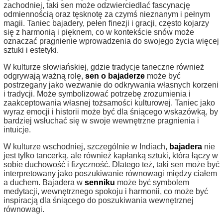
zachodniej, taki sen może odzwierciedlać fascynację
odmiennością oraz tęsknotę za czymś nieznanym i pełnym
magii. Taniec bajadery, pełen finezji i gracji, często kojarzy
się z harmonią i pięknem, co w kontekście snów może
oznaczać pragnienie wprowadzenia do swojego życia więcej
sztuki i estetyki.
W kulturze słowiańskiej, gdzie tradycje taneczne również
odgrywają ważną rolę,
sen o bajaderze
może być
postrzegany jako wezwanie do odkrywania własnych korzeni
i tradycji. Może symbolizować potrzebę zrozumienia i
zaakceptowania własnej tożsamości kulturowej. Taniec jako
wyraz emocji i historii może być dla śniącego wskazówką, by
bardziej wsłuchać się w swoje wewnętrzne pragnienia i
intuicje.
W kulturze wschodniej, szczególnie w Indiach,
bajadera
nie
jest tylko tancerką, ale również kapłanką sztuki, która łączy w
sobie duchowość i fizyczność. Dlatego też, taki sen może być
interpretowany jako poszukiwanie równowagi między ciałem
a duchem. Bajadera w
senniku
może być symbolem
medytacji, wewnętrznego spokoju i harmonii, co może być
inspiracją dla śniącego do poszukiwania wewnętrznej
równowagi.