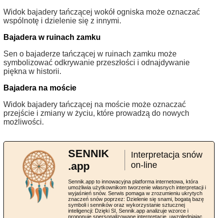
Widok bajadery tańczącej wokół ogniska może oznaczać
wspólnotę i dzielenie się z innymi.
Bajadera w ruinach zamku
Sen o bajaderze tańczącej w ruinach zamku może
symbolizować odkrywanie przeszłości i odnajdywanie
piękna w historii.
Bajadera na moście
Widok bajadery tańczącej na moście może oznaczać
przejście i zmiany w życiu, które prowadzą do nowych
możliwości.
SENNIK
Interpretacja snów
.app
on-line
Sennik.app to innowacyjna platforma internetowa, która
umożliwia użytkownikom tworzenie własnych interpretacji i
wyjaśnień snów. Serwis pomaga w zrozumieniu ukrytych
znaczeń snów poprzez: Dzielenie się snami, bogatą bazę
symboli i senników oraz wykorzystanie sztucznej
inteligencji: Dzięki SI, Sennik.app analizuje wzorce i
proponuje spersonalizowane interpretacje, uwzględniając