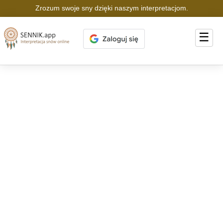
Zrozum swoje sny dzięki naszym interpretacjom.
☰