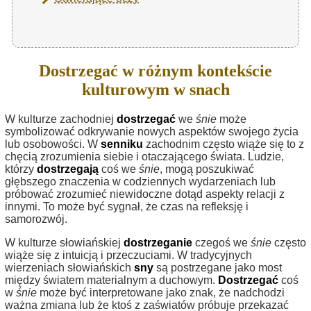
Dostrzegać w różnym kontekście
kulturowym w snach
W kulturze zachodniej
dostrzegać
we
śnie
może
symbolizować odkrywanie nowych aspektów swojego życia
lub osobowości. W
senniku
zachodnim często wiąże się to z
chęcią zrozumienia siebie i otaczającego świata. Ludzie,
którzy
dostrzegają
coś we
śnie
, mogą poszukiwać
głębszego znaczenia w codziennych wydarzeniach lub
próbować zrozumieć niewidoczne dotąd aspekty relacji z
innymi. To może być sygnał, że czas na refleksję i
samorozwój.
W kulturze słowiańskiej
dostrzeganie
czegoś we
śnie
często
wiąże się z intuicją i przeczuciami. W tradycyjnych
wierzeniach słowiańskich
sny
są postrzegane jako most
między światem materialnym a duchowym.
Dostrzegać
coś
w
śnie
może być interpretowane jako znak, że nadchodzi
ważna zmiana lub że ktoś z zaświatów próbuje przekazać