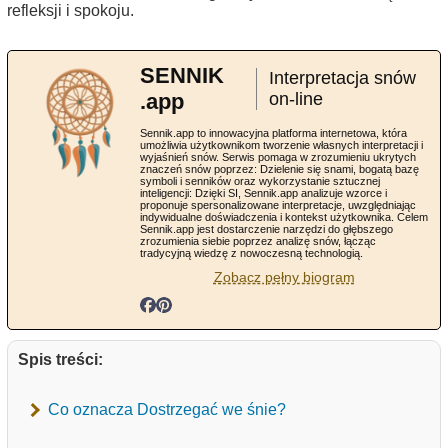
refleksji i spokoju.
SENNIK
Interpretacja snów
.app
on-line
Sennik.app to innowacyjna platforma internetowa, która
umożliwia użytkownikom tworzenie własnych interpretacji i
wyjaśnień snów. Serwis pomaga w zrozumieniu ukrytych
znaczeń snów poprzez: Dzielenie się snami, bogatą bazę
symboli i senników oraz wykorzystanie sztucznej
inteligencji: Dzięki SI, Sennik.app analizuje wzorce i
proponuje spersonalizowane interpretacje, uwzględniając
indywidualne doświadczenia i kontekst użytkownika. Celem
Sennik.app jest dostarczenie narzędzi do głębszego
zrozumienia siebie poprzez analizę snów, łącząc
tradycyjną wiedzę z nowoczesną technologią.
Zobacz pełny biogram
Spis treści:
Co oznacza Dostrzegać we śnie?