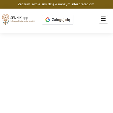
Zrozum swoje sny dzięki naszym interpretacjom.
☰