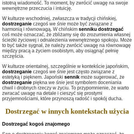
istotną wiadomość. To moment, by zwrócić uwagę na swoje
wewnętrzne przeczucia i intuicję.
W kulturze wschodniej, zwłaszcza w tradycji chińskiej,
dostrzeganie
czegoś we
śnie
może być związane z
harmonią i równowagą. W chińskim
senniku
dostrzegać
coś może oznaczać, że zbliżamy się do zrozumienia własnej
ścieżki życiowej i odnalezienia wewnętrznego spokoju. Może
to być także sygnał, że należy zwrócić uwagę na równowagę
między pracą a życiem osobistym, aby osiągnąć pełnię
szczęścia.
W kulturze orientalnej, szczególnie w kontekście japońskim,
dostrzeganie
czegoś we
śnie
jest często związane z
estetyką i pięknem. Japoński
sennik
może sugerować, że
dostrzeganie
piękna we
śnie
jest symbolem doceniania
chwil i drobnych rzeczy w życiu. To przypomnienie, że warto
zwracać uwagę na detale i cieszyć się prostymi
przyjemnościami, które przynoszą radość i spokój ducha.
Dostrzegać w innych kontekstach użycia
Dostrzegać kogoś znajomego