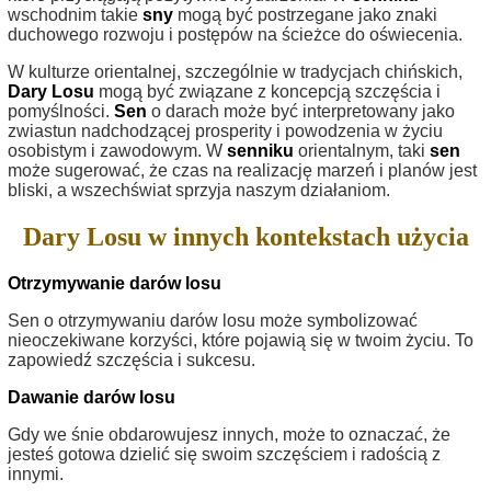
wschodnim takie
sny
mogą być postrzegane jako znaki
duchowego rozwoju i postępów na ścieżce do oświecenia.
W kulturze orientalnej, szczególnie w tradycjach chińskich,
Dary Losu
mogą być związane z koncepcją szczęścia i
pomyślności.
Sen
o darach może być interpretowany jako
zwiastun nadchodzącej prosperity i powodzenia w życiu
osobistym i zawodowym. W
senniku
orientalnym, taki
sen
może sugerować, że czas na realizację marzeń i planów jest
bliski, a wszechświat sprzyja naszym działaniom.
Dary Losu w innych kontekstach użycia
Otrzymywanie darów losu
Sen o otrzymywaniu darów losu może symbolizować
nieoczekiwane korzyści, które pojawią się w twoim życiu. To
zapowiedź szczęścia i sukcesu.
Dawanie darów losu
Gdy we śnie obdarowujesz innych, może to oznaczać, że
jesteś gotowa dzielić się swoim szczęściem i radością z
innymi.