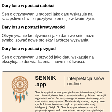
Dary losu w postaci radości
Sen o otrzymywaniu radości jako daru wskazuje na
szczęśliwe chwile i pozytywne emocje w twoim życiu.
Dary losu w postaci kreatywności
Otrzymywanie kreatywności jako daru we śnie może
symbolizować nowe projekty i twórcze wyzwania.
Dary losu w postaci przygód
Sen o otrzymywaniu przygód jako daru wskazuje na
ekscytujące doświadczenia i nowe możliwości.
SENNIK
Interpretacja snów
.app
on-line
Sennik.app to innowacyjna platforma internetowa, która
umożliwia użytkownikom tworzenie własnych interpretacji i
wyjaśnień snów. Serwis pomaga w zrozumieniu ukrytych
znaczeń snów poprzez: Dzielenie się snami, bogatą bazę
symboli i senników oraz wykorzystanie sztucznej
inteligencji: Dzięki SI, Sennik.app analizuje wzorce i
proponuje spersonalizowane interpretacje, uwzględniając