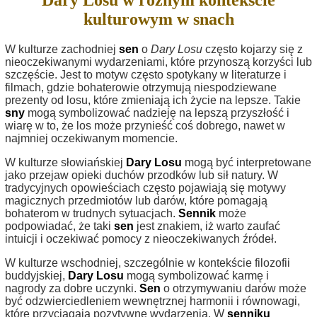
Dary Losu w różnym kontekście
kulturowym w snach
W kulturze zachodniej
sen
o
Dary Losu
często kojarzy się z
nieoczekiwanymi wydarzeniami, które przynoszą korzyści lub
szczęście. Jest to motyw często spotykany w literaturze i
filmach, gdzie bohaterowie otrzymują niespodziewane
prezenty od losu, które zmieniają ich życie na lepsze. Takie
sny
mogą symbolizować nadzieję na lepszą przyszłość i
wiarę w to, że los może przynieść coś dobrego, nawet w
najmniej oczekiwanym momencie.
W kulturze słowiańskiej
Dary Losu
mogą być interpretowane
jako przejaw opieki duchów przodków lub sił natury. W
tradycyjnych opowieściach często pojawiają się motywy
magicznych przedmiotów lub darów, które pomagają
bohaterom w trudnych sytuacjach.
Sennik
może
podpowiadać, że taki
sen
jest znakiem, iż warto zaufać
intuicji i oczekiwać pomocy z nieoczekiwanych źródeł.
W kulturze wschodniej, szczególnie w kontekście filozofii
buddyjskiej,
Dary Losu
mogą symbolizować karmę i
nagrody za dobre uczynki.
Sen
o otrzymywaniu darów może
być odzwierciedleniem wewnętrznej harmonii i równowagi,
które przyciągają pozytywne wydarzenia. W
senniku