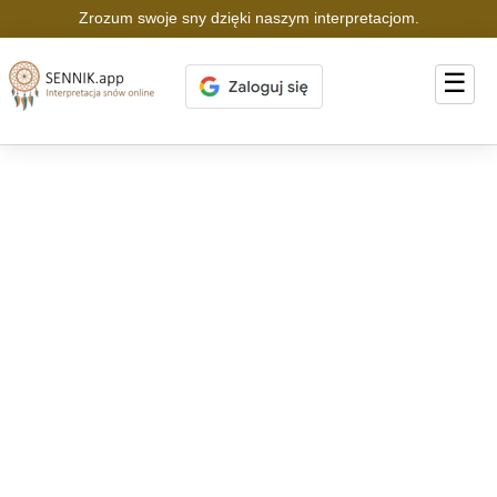
Zrozum swoje sny dzięki naszym interpretacjom.
☰