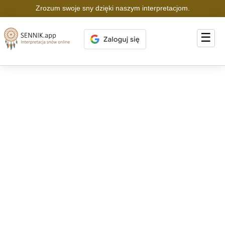
Zrozum swoje sny dzięki naszym interpretacjom.
☰