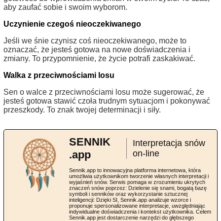
aby zaufać sobie i swoim wyborom.
Uczynienie czegoś nieoczekiwanego
Jeśli we śnie czynisz coś nieoczekiwanego, może to
oznaczać, że jesteś gotowa na nowe doświadczenia i
zmiany. To przypomnienie, że życie potrafi zaskakiwać.
Walka z przeciwnościami losu
Sen o walce z przeciwnościami losu może sugerować, że
jesteś gotowa stawić czoła trudnym sytuacjom i pokonywać
przeszkody. To znak twojej determinacji i siły.
SENNIK
Interpretacja snów
.app
on-line
Sennik.app to innowacyjna platforma internetowa, która
umożliwia użytkownikom tworzenie własnych interpretacji i
wyjaśnień snów. Serwis pomaga w zrozumieniu ukrytych
znaczeń snów poprzez: Dzielenie się snami, bogatą bazę
symboli i senników oraz wykorzystanie sztucznej
inteligencji: Dzięki SI, Sennik.app analizuje wzorce i
proponuje spersonalizowane interpretacje, uwzględniając
indywidualne doświadczenia i kontekst użytkownika. Celem
Sennik.app jest dostarczenie narzędzi do głębszego