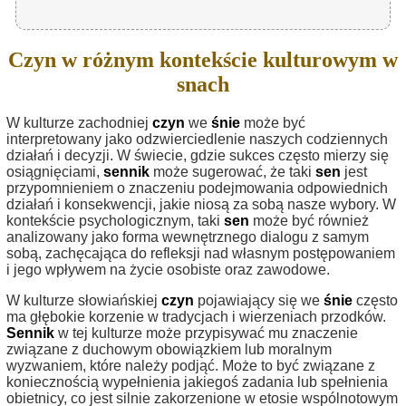
Czyn w różnym kontekście kulturowym w
snach
W kulturze zachodniej
czyn
we
śnie
może być
interpretowany jako odzwierciedlenie naszych codziennych
działań i decyzji. W świecie, gdzie sukces często mierzy się
osiągnięciami,
sennik
może sugerować, że taki
sen
jest
przypomnieniem o znaczeniu podejmowania odpowiednich
działań i konsekwencji, jakie niosą za sobą nasze wybory. W
kontekście psychologicznym, taki
sen
może być również
analizowany jako forma wewnętrznego dialogu z samym
sobą, zachęcająca do refleksji nad własnym postępowaniem
i jego wpływem na życie osobiste oraz zawodowe.
W kulturze słowiańskiej
czyn
pojawiający się we
śnie
często
ma głębokie korzenie w tradycjach i wierzeniach przodków.
Sennik
w tej kulturze może przypisywać mu znaczenie
związane z duchowym obowiązkiem lub moralnym
wyzwaniem, które należy podjąć. Może to być związane z
koniecznością wypełnienia jakiegoś zadania lub spełnienia
obietnicy, co jest silnie zakorzenione w etosie wspólnotowym