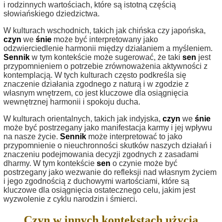
i rodzinnych wartościach, które są istotną częścią
słowiańskiego dziedzictwa.
W kulturach wschodnich, takich jak chińska czy japońska,
czyn
we
śnie
może być interpretowany jako
odzwierciedlenie harmonii między działaniem a myśleniem.
Sennik
w tym kontekście może sugerować, że taki
sen
jest
przypomnieniem o potrzebie zrównoważenia aktywności z
kontemplacją. W tych kulturach często podkreśla się
znaczenie działania zgodnego z naturą i w zgodzie z
własnym wnętrzem, co jest kluczowe dla osiągnięcia
wewnętrznej harmonii i spokoju ducha.
W kulturach orientalnych, takich jak indyjska,
czyn
we
śnie
może być postrzegany jako manifestacja karmy i jej wpływu
na nasze życie.
Sennik
może interpretować to jako
przypomnienie o nieuchronności skutków naszych działań i
znaczeniu podejmowania decyzji zgodnych z zasadami
dharmy. W tym kontekście
sen
o czynie może być
postrzegany jako wezwanie do refleksji nad własnym życiem
i jego zgodnością z duchowymi wartościami, które są
kluczowe dla osiągnięcia ostatecznego celu, jakim jest
wyzwolenie z cyklu narodzin i śmierci.
Czyn w innych kontekstach użycia