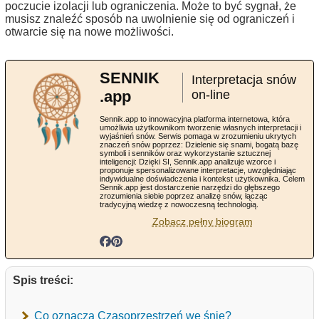
poczucie izolacji lub ograniczenia. Może to być sygnał, że
musisz znaleźć sposób na uwolnienie się od ograniczeń i
otwarcie się na nowe możliwości.
SENNIK
Interpretacja snów
.app
on-line
Sennik.app to innowacyjna platforma internetowa, która
umożliwia użytkownikom tworzenie własnych interpretacji i
wyjaśnień snów. Serwis pomaga w zrozumieniu ukrytych
znaczeń snów poprzez: Dzielenie się snami, bogatą bazę
symboli i senników oraz wykorzystanie sztucznej
inteligencji: Dzięki SI, Sennik.app analizuje wzorce i
proponuje spersonalizowane interpretacje, uwzględniając
indywidualne doświadczenia i kontekst użytkownika. Celem
Sennik.app jest dostarczenie narzędzi do głębszego
zrozumienia siebie poprzez analizę snów, łącząc
tradycyjną wiedzę z nowoczesną technologią.
Zobacz pełny biogram
Spis treści:
Co oznacza Czasoprzestrzeń we śnie?