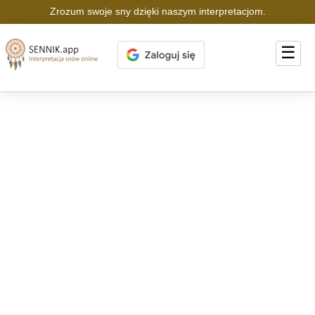
Zrozum swoje sny dzięki naszym interpretacjom.
☰