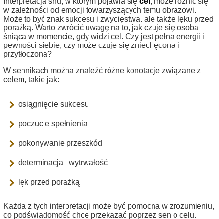
Interpretacja snu, w którym pojawia się
cel
, może różnić się
w zależności od emocji towarzyszących temu obrazowi.
Może to być znak sukcesu i zwycięstwa, ale także lęku przed
porażką. Warto zwrócić uwagę na to, jak czuje się osoba
śniąca w momencie, gdy widzi cel. Czy jest pełna energii i
pewności siebie, czy może czuje się zniechęcona i
przytłoczona?
W sennikach można znaleźć różne konotacje związane z
celem, takie jak:
osiągnięcie sukcesu
poczucie spełnienia
pokonywanie przeszkód
determinacja i wytrwałość
lęk przed porażką
Każda z tych interpretacji może być pomocna w zrozumieniu,
co podświadomość chce przekazać poprzez sen o celu.