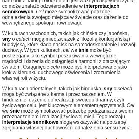
harmonii z naturą i otoczeniem jest ważnym aspektem życia,
co może znaleźć odzwierciedlenie w
interpretacjach
sennikowych
.
Cel
może symbolizować potrzebę
odnalezienia swojego miejsca w świecie oraz dążenie do
wewnętrznego spokoju i równowagi.
W kulturach wschodnich, takich jak chińska czy japońska,
sny
o
celach
mogą mieć związek z filozofią konfucjańską i
buddyjską, które kładą nacisk na samodoskonalenie i rozwój
duchowy. W tych kulturach,
cel
we
śnie
może być
postrzegany jako symbol poszukiwania wewnętrznej
mądrości i dążenia do osiągnięcia harmonii z otaczającym
światem. Osiągnięcie
celu
może być interpretowane jako
krok w kierunku duchowego oświecenia i zrozumienia
własnej roli w życiu.
W kulturach orientalnych, takich jak hinduska,
sny
o
celach
mogą być związane z karmą i przeznaczeniem. W
hinduizmie, dążenie do realizacji swojego dharmy, czyli
życiowego celu, jest kluczowym elementem egzystencji.
Cel
we
śnie
może symbolizować potrzebę podążania za swoim
przeznaczeniem i realizacji życiowej misji. Tego rodzaju
interpretacje sennikowe
mogą wskazywać na potrzebę
zgłębiania własnej duchowości i odnalezienia sensu życia.