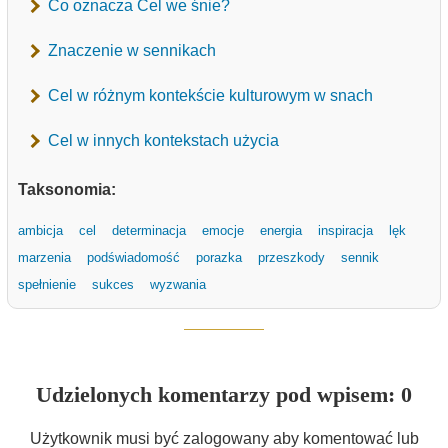
Co oznacza Cel we śnie?
Znaczenie w sennikach
Cel w różnym kontekście kulturowym w snach
Cel w innych kontekstach użycia
Taksonomia:
ambicja
cel
determinacja
emocje
energia
inspiracja
lęk
marzenia
podświadomość
porazka
przeszkody
sennik
spełnienie
sukces
wyzwania
Udzielonych komentarzy pod wpisem: 0
Użytkownik musi być zalogowany aby komentować lub