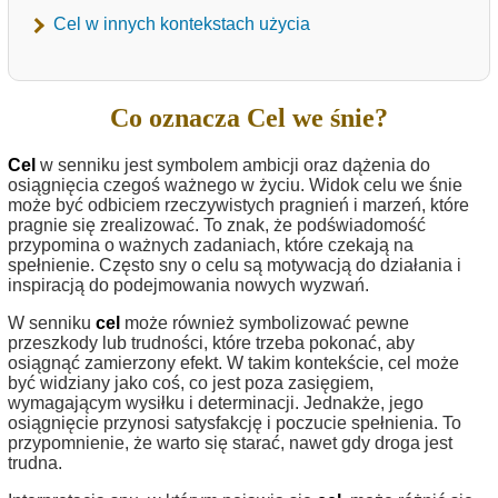
Cel w innych kontekstach użycia
Co oznacza Cel we śnie?
Cel
w senniku jest symbolem ambicji oraz dążenia do
osiągnięcia czegoś ważnego w życiu. Widok celu we śnie
może być odbiciem rzeczywistych pragnień i marzeń, które
pragnie się zrealizować. To znak, że podświadomość
przypomina o ważnych zadaniach, które czekają na
spełnienie. Często sny o celu są motywacją do działania i
inspiracją do podejmowania nowych wyzwań.
W senniku
cel
może również symbolizować pewne
przeszkody lub trudności, które trzeba pokonać, aby
osiągnąć zamierzony efekt. W takim kontekście, cel może
być widziany jako coś, co jest poza zasięgiem,
wymagającym wysiłku i determinacji. Jednakże, jego
osiągnięcie przynosi satysfakcję i poczucie spełnienia. To
przypomnienie, że warto się starać, nawet gdy droga jest
trudna.