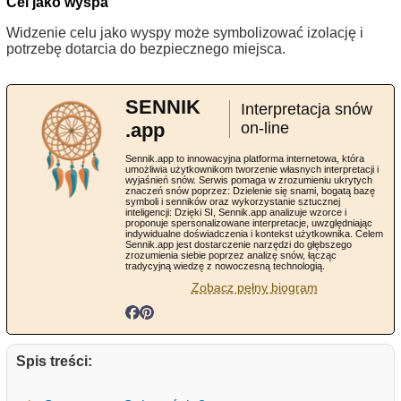
Cel jako wyspa
Widzenie celu jako wyspy może symbolizować izolację i
potrzebę dotarcia do bezpiecznego miejsca.
SENNIK
Interpretacja snów
.app
on-line
Sennik.app to innowacyjna platforma internetowa, która
umożliwia użytkownikom tworzenie własnych interpretacji i
wyjaśnień snów. Serwis pomaga w zrozumieniu ukrytych
znaczeń snów poprzez: Dzielenie się snami, bogatą bazę
symboli i senników oraz wykorzystanie sztucznej
inteligencji: Dzięki SI, Sennik.app analizuje wzorce i
proponuje spersonalizowane interpretacje, uwzględniając
indywidualne doświadczenia i kontekst użytkownika. Celem
Sennik.app jest dostarczenie narzędzi do głębszego
zrozumienia siebie poprzez analizę snów, łącząc
tradycyjną wiedzę z nowoczesną technologią.
Zobacz pełny biogram
Spis treści: