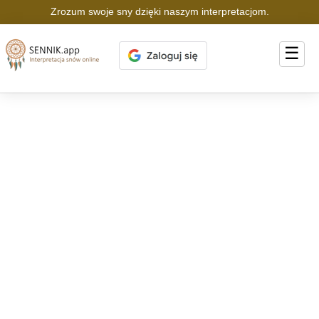
Zrozum swoje sny dzięki naszym interpretacjom.
☰