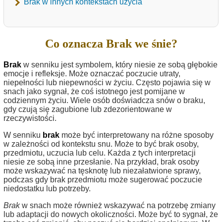
Brak w innych kontekstach użycia
Co oznacza Brak we śnie?
Brak
w senniku jest symbolem, który niesie ze sobą głębokie
emocje i refleksje. Może oznaczać poczucie utraty,
niepełności lub niepewności w życiu. Często pojawia się w
snach jako sygnał, że coś istotnego jest pomijane w
codziennym życiu. Wiele osób doświadcza snów o braku,
gdy czują się zagubione lub zdezorientowane w
rzeczywistości.
W senniku
brak
może być interpretowany na różne sposoby
w zależności od kontekstu snu. Może to być brak osoby,
przedmiotu, uczucia lub celu. Każda z tych interpretacji
niesie ze sobą inne przesłanie. Na przykład, brak osoby
może wskazywać na tęsknotę lub niezałatwione sprawy,
podczas gdy brak przedmiotu może sugerować poczucie
niedostatku lub potrzeby.
Brak
w snach może również wskazywać na potrzebę zmiany
lub adaptacji do nowych okoliczności. Może być to sygnał, że