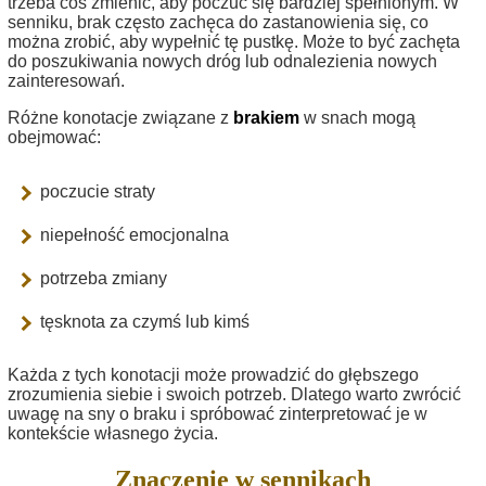
trzeba coś zmienić, aby poczuć się bardziej spełnionym. W
senniku, brak często zachęca do zastanowienia się, co
można zrobić, aby wypełnić tę pustkę. Może to być zachęta
do poszukiwania nowych dróg lub odnalezienia nowych
zainteresowań.
Różne konotacje związane z
brakiem
w snach mogą
obejmować:
poczucie straty
niepełność emocjonalna
potrzeba zmiany
tęsknota za czymś lub kimś
Każda z tych konotacji może prowadzić do głębszego
zrozumienia siebie i swoich potrzeb. Dlatego warto zwrócić
uwagę na sny o braku i spróbować zinterpretować je w
kontekście własnego życia.
Znaczenie w sennikach