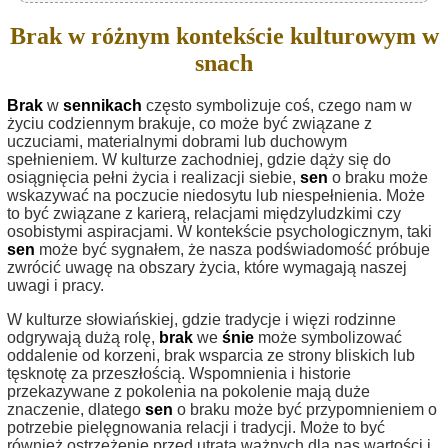
Brak w różnym kontekście kulturowym w
snach
Brak
w
sennikach
często symbolizuje coś, czego nam w
życiu codziennym brakuje, co może być związane z
uczuciami, materialnymi dobrami lub duchowym
spełnieniem. W kulturze zachodniej, gdzie dąży się do
osiągnięcia pełni życia i realizacji siebie,
sen
o braku może
wskazywać na poczucie niedosytu lub niespełnienia. Może
to być związane z karierą, relacjami międzyludzkimi czy
osobistymi aspiracjami. W kontekście psychologicznym, taki
sen
może być sygnałem, że nasza podświadomość próbuje
zwrócić uwagę na obszary życia, które wymagają naszej
uwagi i pracy.
W kulturze słowiańskiej, gdzie tradycje i więzi rodzinne
odgrywają dużą rolę,
brak
we
śnie
może symbolizować
oddalenie od korzeni, brak wsparcia ze strony bliskich lub
tęsknotę za przeszłością. Wspomnienia i historie
przekazywane z pokolenia na pokolenie mają duże
znaczenie, dlatego
sen
o braku może być przypomnieniem o
potrzebie pielęgnowania relacji i tradycji. Może to być
również ostrzeżenie przed utratą ważnych dla nas wartości i