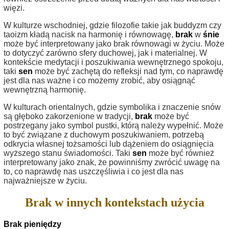
więzi.
W kulturze wschodniej, gdzie filozofie takie jak buddyzm czy
taoizm kładą nacisk na harmonię i równowagę,
brak
w
śnie
może być interpretowany jako brak równowagi w życiu. Może
to dotyczyć zarówno sfery duchowej, jak i materialnej. W
kontekście medytacji i poszukiwania wewnętrznego spokoju,
taki
sen
może być zachętą do refleksji nad tym, co naprawdę
jest dla nas ważne i co możemy zrobić, aby osiągnąć
wewnętrzną harmonię.
W kulturach orientalnych, gdzie symbolika i znaczenie snów
są głęboko zakorzenione w tradycji,
brak
może być
postrzegany jako symbol pustki, którą należy wypełnić. Może
to być związane z duchowym poszukiwaniem, potrzebą
odkrycia własnej tożsamości lub dążeniem do osiągnięcia
wyższego stanu świadomości. Taki
sen
może być również
interpretowany jako znak, że powinniśmy zwrócić uwagę na
to, co naprawdę nas uszczęśliwia i co jest dla nas
najważniejsze w życiu.
Brak w innych kontekstach użycia
Brak pieniędzy