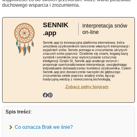
duchowego wsparcia i zrozumienia.
SENNIK
Interpretacja snów
.app
on-line
Sennik.app to innowacyjna platforma internetowa, która
umożliwia użytkownikom tworzenie własnych interpretacji i
wyjaśnień snów. Serwis pomaga w zrozumieniu ukrytych
znaczeń snów poprzez: Dzielenie się snami, bogatą bazę
symboli i senników oraz wykorzystanie sztucznej
inteligencji: Dzięki SI, Sennik.app analizuje wzorce i
proponuje spersonalizowane interpretacje, uwzględniając
indywidualne doświadczenia i kontekst użytkownika. Celem
Sennik.app jest dostarczenie narzędzi do głębszego
zrozumienia siebie poprzez analizę snów, łącząc
tradycyjną wiedzę z nowoczesną technologią.
Zobacz pełny biogram
Spis treści:
Co oznacza Brak we śnie?