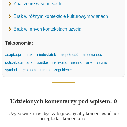
Znaczenie w sennikach
Brak w różnym kontekście kulturowym w snach
Brak w innych kontekstach użycia
Taksonomia:
adaptacja
brak
niedostatek
niepełność
niepewność
potrzeba zmiany
pustka
refleksja
sennik
sny
sygnał
symbol
tęsknota
utrata
zagubienie
Udzielonych komentarzy pod wpisem: 0
Użytkownik musi być zalogowany aby komentować lub
przeglądać komentarze.