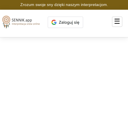
Zrozum swoje sny dzięki naszym interpretacjom.
☰