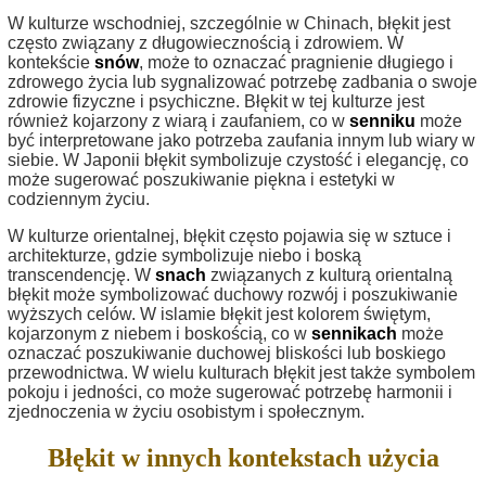
W kulturze wschodniej, szczególnie w Chinach, błękit jest
często związany z długowiecznością i zdrowiem. W
kontekście
snów
, może to oznaczać pragnienie długiego i
zdrowego życia lub sygnalizować potrzebę zadbania o swoje
zdrowie fizyczne i psychiczne. Błękit w tej kulturze jest
również kojarzony z wiarą i zaufaniem, co w
senniku
może
być interpretowane jako potrzeba zaufania innym lub wiary w
siebie. W Japonii błękit symbolizuje czystość i elegancję, co
może sugerować poszukiwanie piękna i estetyki w
codziennym życiu.
W kulturze orientalnej, błękit często pojawia się w sztuce i
architekturze, gdzie symbolizuje niebo i boską
transcendencję. W
snach
związanych z kulturą orientalną
błękit może symbolizować duchowy rozwój i poszukiwanie
wyższych celów. W islamie błękit jest kolorem świętym,
kojarzonym z niebem i boskością, co w
sennikach
może
oznaczać poszukiwanie duchowej bliskości lub boskiego
przewodnictwa. W wielu kulturach błękit jest także symbolem
pokoju i jedności, co może sugerować potrzebę harmonii i
zjednoczenia w życiu osobistym i społecznym.
Błękit w innych kontekstach użycia