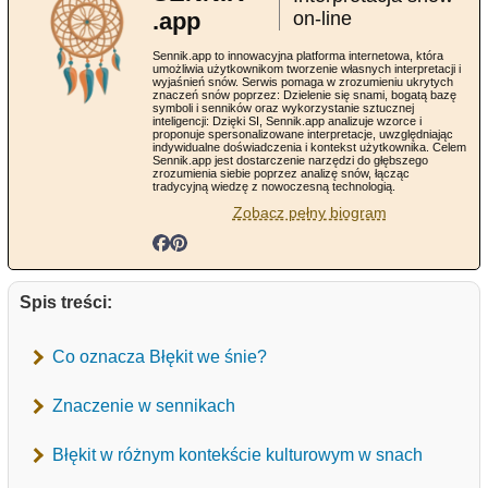
.app
on-line
Sennik.app to innowacyjna platforma internetowa, która
umożliwia użytkownikom tworzenie własnych interpretacji i
wyjaśnień snów. Serwis pomaga w zrozumieniu ukrytych
znaczeń snów poprzez: Dzielenie się snami, bogatą bazę
symboli i senników oraz wykorzystanie sztucznej
inteligencji: Dzięki SI, Sennik.app analizuje wzorce i
proponuje spersonalizowane interpretacje, uwzględniając
indywidualne doświadczenia i kontekst użytkownika. Celem
Sennik.app jest dostarczenie narzędzi do głębszego
zrozumienia siebie poprzez analizę snów, łącząc
tradycyjną wiedzę z nowoczesną technologią.
Zobacz pełny biogram
Spis treści:
Co oznacza Błękit we śnie?
Znaczenie w sennikach
Błękit w różnym kontekście kulturowym w snach