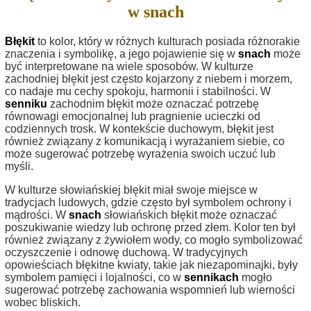
w snach
Błękit
to kolor, który w różnych kulturach posiada różnorakie
znaczenia i symbolikę, a jego pojawienie się w
snach
może
być interpretowane na wiele sposobów. W kulturze
zachodniej błękit jest często kojarzony z niebem i morzem,
co nadaje mu cechy spokoju, harmonii i stabilności. W
senniku
zachodnim błękit może oznaczać potrzebę
równowagi emocjonalnej lub pragnienie ucieczki od
codziennych trosk. W kontekście duchowym, błękit jest
również związany z komunikacją i wyrażaniem siebie, co
może sugerować potrzebę wyrażenia swoich uczuć lub
myśli.
W kulturze słowiańskiej błękit miał swoje miejsce w
tradycjach ludowych, gdzie często był symbolem ochrony i
mądrości. W
snach
słowiańskich błękit może oznaczać
poszukiwanie wiedzy lub ochronę przed złem. Kolor ten był
również związany z żywiołem wody, co mogło symbolizować
oczyszczenie i odnowę duchową. W tradycyjnych
opowieściach błękitne kwiaty, takie jak niezapominajki, były
symbolem pamięci i lojalności, co w
sennikach
mogło
sugerować potrzebę zachowania wspomnień lub wierności
wobec bliskich.