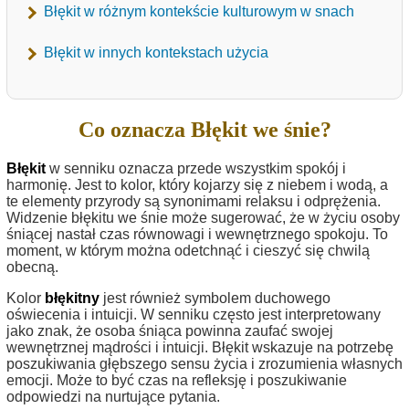
Błękit w różnym kontekście kulturowym w snach
Błękit w innych kontekstach użycia
Co oznacza Błękit we śnie?
Błękit
w senniku oznacza przede wszystkim spokój i
harmonię. Jest to kolor, który kojarzy się z niebem i wodą, a
te elementy przyrody są synonimami relaksu i odprężenia.
Widzenie błękitu we śnie może sugerować, że w życiu osoby
śniącej nastał czas równowagi i wewnętrznego spokoju. To
moment, w którym można odetchnąć i cieszyć się chwilą
obecną.
Kolor
błękitny
jest również symbolem duchowego
oświecenia i intuicji. W senniku często jest interpretowany
jako znak, że osoba śniąca powinna zaufać swojej
wewnętrznej mądrości i intuicji. Błękit wskazuje na potrzebę
poszukiwania głębszego sensu życia i zrozumienia własnych
emocji. Może to być czas na refleksję i poszukiwanie
odpowiedzi na nurtujące pytania.