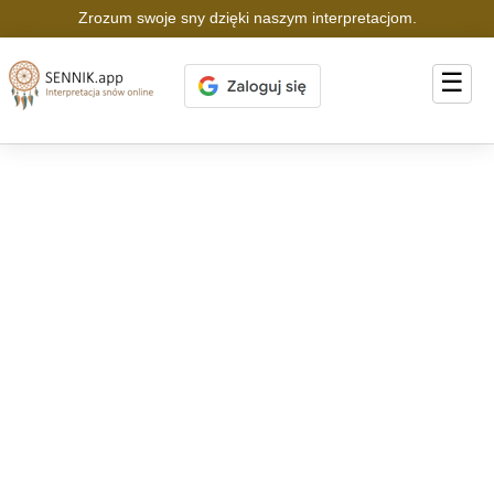
Zrozum swoje sny dzięki naszym interpretacjom.
☰