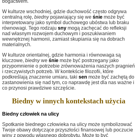
bogactwem.
W kulturze wschodniej, gdzie duchowość często odgrywa
centralną rolę,
biedny
pojawiający się we
śnie
może być
interpretowany jako symbol duchowego ubóstwa lub braku
równowagi. Tego rodzaju
sny
mogą zachęcać do refleksji
nad własnym rozwojem duchowym i poszukiwaniem
wewnętrznej harmonii, zamiast skupiania się na dobrach
materialnych.
W kulturze orientalnej, gdzie harmonia i równowaga są
kluczowe,
biedny
we
śnie
może być postrzegany jako
przypomnienie o potrzebie zrównoważenia naszych pragnień
i rzeczywistych potrzeb. W kontekście filozofii, które
podkreślają znaczenie umiaru, taki
sen
może być zachętą do
zastanowienia się nad tym, co naprawdę jest dla nas ważne i
co przynosi prawdziwe szczęście.
Biedny w innych kontekstach użycia
Biedny człowiek na ulicy
Spotkanie biednego człowieka na ulicy może symbolizować
Twoje obawy dotyczące przyszłości finansowej lub poczucie
winy z powodu własnego dobrobytu. Może to być