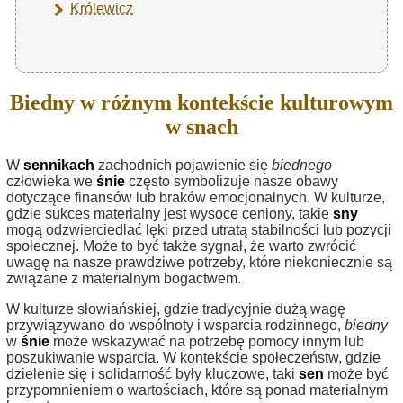
Królewicz
Biedny w różnym kontekście kulturowym
w snach
W
sennikach
zachodnich pojawienie się
biednego
człowieka we
śnie
często symbolizuje nasze obawy
dotyczące finansów lub braków emocjonalnych. W kulturze,
gdzie sukces materialny jest wysoce ceniony, takie
sny
mogą odzwierciedlać lęki przed utratą stabilności lub pozycji
społecznej. Może to być także sygnał, że warto zwrócić
uwagę na nasze prawdziwe potrzeby, które niekoniecznie są
związane z materialnym bogactwem.
W kulturze słowiańskiej, gdzie tradycyjnie dużą wagę
przywiązywano do wspólnoty i wsparcia rodzinnego,
biedny
w
śnie
może wskazywać na potrzebę pomocy innym lub
poszukiwanie wsparcia. W kontekście społeczeństw, gdzie
dzielenie się i solidarność były kluczowe, taki
sen
może być
przypomnieniem o wartościach, które są ponad materialnym