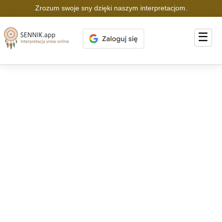
Zrozum swoje sny dzięki naszym interpretacjom.
☰