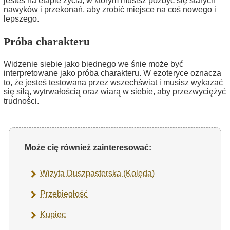
jesteś na etapie życia, w którym musisz pozbyć się starych
nawyków i przekonań, aby zrobić miejsce na coś nowego i
lepszego.
Próba charakteru
Widzenie siebie jako biednego we śnie może być
interpretowane jako próba charakteru. W ezoteryce oznacza
to, że jesteś testowana przez wszechświat i musisz wykazać
się siłą, wytrwałością oraz wiarą w siebie, aby przezwyciężyć
trudności.
Może cię również zainteresować:
Wizyta Duszpasterska (Kolęda)
Przebiegłość
Kupiec