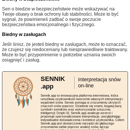
Sen o biedzie w bezpieczeństwie może wskazywać na
Twoje obawy o brak ochrony lub stabilności. Może to być
sygnał, że powinieneś zadbać o swoje poczucie
bezpieczeństwa emocjonalnego i fizycznego.
Biedny w zasługach
Jeśli śnisz, że jesteś biedny w zasługach, może to oznaczać,
że czujesz się niedoceniany lub niesprawiedliwie traktowany.
Może to być przypomnienie o potrzebie uznania swoich
osiągnięć i zasług.
SENNIK
Interpretacja snów
.app
on-line
Sennik.app to innowacyjna platforma internetowa, która
umożliwia użytkownikom tworzenie własnych interpretacji i
wyjaśnień snów. Serwis pomaga w zrozumieniu ukrytych
znaczeń snów poprzez: Dzielenie się snami, bogatą bazę
symboli i senników oraz wykorzystanie sztucznej
inteligencji: Dzięki SI, Sennik.app analizuje wzorce i
proponuje spersonalizowane interpretacje, uwzględniając
indywidualne doświadczenia i kontekst użytkownika. Celem
Sennik.app jest dostarczenie narzędzi do głębszego
zrozumienia siebie poprzez analizę snów, łącząc