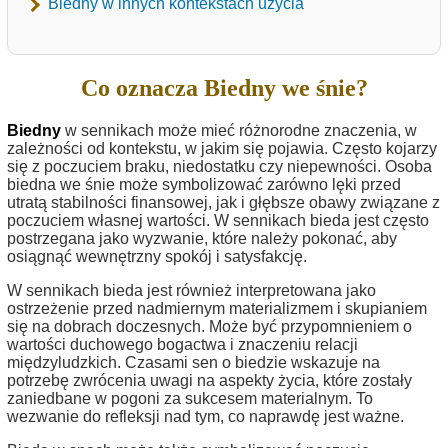
Biedny w innych kontekstach użycia
Co oznacza Biedny we śnie?
Biedny
w sennikach może mieć różnorodne znaczenia, w
zależności od kontekstu, w jakim się pojawia. Często kojarzy
się z poczuciem braku, niedostatku czy niepewności. Osoba
biedna we śnie może symbolizować zarówno lęki przed
utratą stabilności finansowej, jak i głębsze obawy związane z
poczuciem własnej wartości. W sennikach bieda jest często
postrzegana jako wyzwanie, które należy pokonać, aby
osiągnąć wewnętrzny spokój i satysfakcję.
W sennikach bieda jest również interpretowana jako
ostrzeżenie przed nadmiernym materializmem i skupianiem
się na dobrach doczesnych. Może być przypomnieniem o
wartości duchowego bogactwa i znaczeniu relacji
międzyludzkich. Czasami sen o biedzie wskazuje na
potrzebę zwrócenia uwagi na aspekty życia, które zostały
zaniedbane w pogoni za sukcesem materialnym. To
wezwanie do refleksji nad tym, co naprawdę jest ważne.