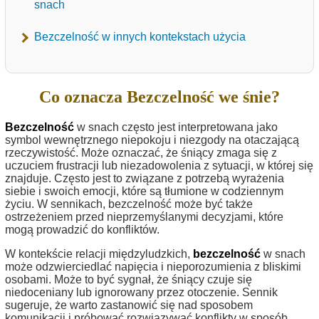
snach
Bezczelność w innych kontekstach użycia
Co oznacza Bezczelność we śnie?
Bezczelność
w snach często jest interpretowana jako
symbol wewnętrznego niepokoju i niezgody na otaczającą
rzeczywistość. Może oznaczać, że śniący zmaga się z
uczuciem frustracji lub niezadowolenia z sytuacji, w której się
znajduje. Często jest to związane z potrzebą wyrażenia
siebie i swoich emocji, które są tłumione w codziennym
życiu. W sennikach, bezczelność może być także
ostrzeżeniem przed nieprzemyślanymi decyzjami, które
mogą prowadzić do konfliktów.
W kontekście relacji międzyludzkich,
bezczelność
w snach
może odzwierciedlać napięcia i nieporozumienia z bliskimi
osobami. Może to być sygnał, że śniący czuje się
niedoceniany lub ignorowany przez otoczenie. Sennik
sugeruje, że warto zastanowić się nad sposobem
komunikacji i próbować rozwiązywać konflikty w sposób