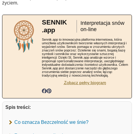
życiem.
SENNIK
Interpretacja snów
.app
on-line
Sennik.app to innowacyjna platforma internetowa, która
umożliwia użytkownikom tworzenie własnych interpretacji i
wyjaśnień snów. Serwis pomaga w zrozumieniu ukrytych
znaczeń snów poprzez: Dzielenie się snami, bogatą bazę
symboli i senników oraz wykorzystanie sztucznej
inteligencji: Dzięki SI, Sennik.app analizuje wzorce i
proponuje spersonalizowane interpretacje, uwzględniając
indywidualne doświadczenia i kontekst użytkownika. Celem
Sennik.app jest dostarczenie narzędzi do głębszego
zrozumienia siebie poprzez analizę snów, łącząc
tradycyjną wiedzę z nowoczesną technologią.
Zobacz pełny biogram
Spis treści:
Co oznacza Bezczelność we śnie?