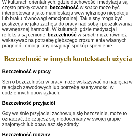
W kulturach orientalnych, gdzie duchowość i medytacja są
często praktykowane,
bezczelność
w
snach
może być
interpretowana jako manifestacja wewnętrznego niepokoju
lub braku równowagi emocjonalnej. Takie sny mogą być
postrzegane jako zachęta do pracy nad sobą i poszukiwania
wewnętrznej harmonii. W kulturach, gdzie medytacja i
refleksja są cenione,
bezczelność
w
snach
może również
wskazywać na potrzebę głębszego zrozumienia własnych
pragnień i emocji, aby osiągnąć spokój i spełnienie.
Bezczelność w innych kontekstach użycia
Bezczelność w pracy
Sen o bezczelności w pracy może wskazywać na napięcia w
relacjach zawodowych lub potrzebę asertywności w
codziennych obowiązkach.
Bezczelność przyjaciół
Gdy we śnie przyjaciel zachowuje się bezczelnie, może to
oznaczać, że czujesz się niedoceniany w swojej grupie
znajomych lub obawiasz się zdrady.
Bezczelność rodziny