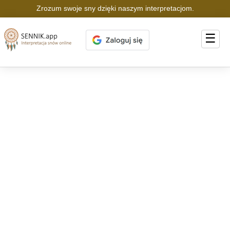
Zrozum swoje sny dzięki naszym interpretacjom.
☰