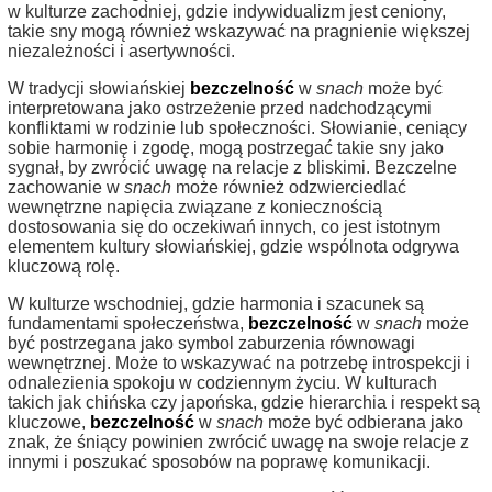
w kulturze zachodniej, gdzie indywidualizm jest ceniony,
takie sny mogą również wskazywać na pragnienie większej
niezależności i asertywności.
W tradycji słowiańskiej
bezczelność
w
snach
może być
interpretowana jako ostrzeżenie przed nadchodzącymi
konfliktami w rodzinie lub społeczności. Słowianie, ceniący
sobie harmonię i zgodę, mogą postrzegać takie sny jako
sygnał, by zwrócić uwagę na relacje z bliskimi. Bezczelne
zachowanie w
snach
może również odzwierciedlać
wewnętrzne napięcia związane z koniecznością
dostosowania się do oczekiwań innych, co jest istotnym
elementem kultury słowiańskiej, gdzie wspólnota odgrywa
kluczową rolę.
W kulturze wschodniej, gdzie harmonia i szacunek są
fundamentami społeczeństwa,
bezczelność
w
snach
może
być postrzegana jako symbol zaburzenia równowagi
wewnętrznej. Może to wskazywać na potrzebę introspekcji i
odnalezienia spokoju w codziennym życiu. W kulturach
takich jak chińska czy japońska, gdzie hierarchia i respekt są
kluczowe,
bezczelność
w
snach
może być odbierana jako
znak, że śniący powinien zwrócić uwagę na swoje relacje z
innymi i poszukać sposobów na poprawę komunikacji.