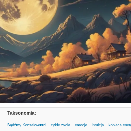
Taksonomia:
Bądźmy Konsekwentni
cykle życia
emocje
intuicja
kobieca ener