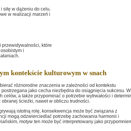
 siłę w dążeniu do celu.
owe w realizacji marzeń i
 przewidywalności, które
osobistym i
ałaniach.
ym kontekście kulturowym w snach
ierać różnorodne znaczenia w zależności od kontekstu
o postrzegana jako cecha niezbędna do osiągnięcia sukcesu. W
celów, a także przypominać o potrzebie wytrwałości i determin
branej ścieżki, nawet w obliczu trudności.
odgrywają istotną rolę, konsekwencja może być związana z
cji mogą odzwierciedlać potrzebę zachowania harmonii i
iańskim, motyw ten może być interpretowany jako przypomnien