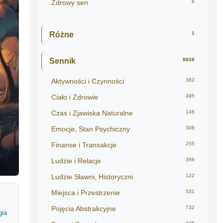
Zdrowy sen
6
Różne
1
Sennik
8858
Aktywności i Czynności
382
Ciało i Zdrowie
495
Czas i Zjawiska Naturalne
146
Emocje, Stan Psychiczny
308
Finanse i Transakcje
255
Ludzie i Relacje
356
Ludzie Sławni, Historyczni
122
Miejsca i Przestrzenie
531
Pojęcia Abstrakcyjne
732
gia