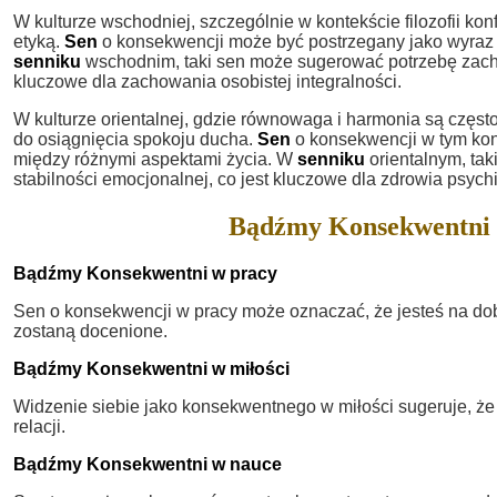
W kulturze wschodniej, szczególnie w kontekście filozofii ko
etyką.
Sen
o konsekwencji może być postrzegany jako wyraz
senniku
wschodnim, taki sen może sugerować potrzebę zacho
kluczowe dla zachowania osobistej integralności.
W kulturze orientalnej, gdzie równowaga i harmonia są częst
do osiągnięcia spokoju ducha.
Sen
o konsekwencji w tym ko
między różnymi aspektami życia. W
senniku
orientalnym, ta
stabilności emocjonalnej, co jest kluczowe dla zdrowia psyc
Bądźmy Konsekwentni w
Bądźmy Konsekwentni w pracy
Sen o konsekwencji w pracy może oznaczać, że jesteś na do
zostaną docenione.
Bądźmy Konsekwentni w miłości
Widzenie siebie jako konsekwentnego w miłości sugeruje, ż
relacji.
Bądźmy Konsekwentni w nauce