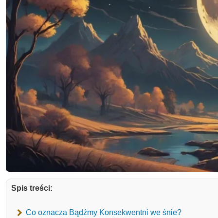
Spis treści:
Co oznacza Bądźmy Konsekwentni we śnie?