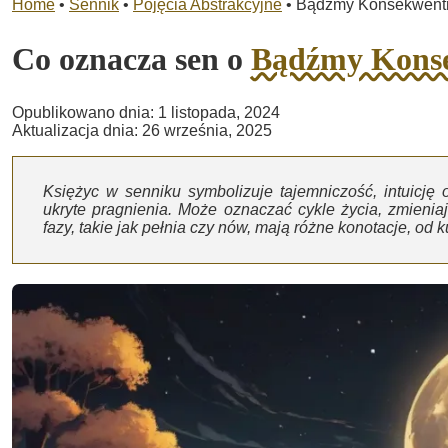
Home
•
Sennik
•
Pojęcia Abstrakcyjne
•
Bądźmy Konsekwent
Co oznacza sen o
Bądźmy Kons
Opublikowano dnia: 1 listopada, 2024
Aktualizacja dnia: 26 września, 2025
Księżyc w senniku symbolizuje tajemniczość, intuicję
ukryte pragnienia. Może oznaczać cykle życia, zmieniają
fazy, takie jak pełnia czy nów, mają różne konotacje, od 