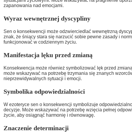
sytuacjami życiowymi. Może wskazywać na pragnienie uporz
zapanowania nad emocjami.
Wyraz wewnętrznej dyscypliny
Sen o konsekwencji może odzwierciedlać wewnętrzną dyscypl
znak, że śniący stara się narzucić sobie pewne zasady i normy
funkcjonować w codziennym życiu.
Manifestacja lęku przed zmianą
Konsekwencja może również symbolizować lęk przed zmianą
może wskazywać na potrzebę trzymania się znanych wzorców
nieprzewidywalnych sytuacji i emocji.
Symbolika odpowiedzialności
W ezoteryce sen o konsekwencji symbolizuje odpowiedzialno
decyzje. Może wskazywać na potrzebę wzięcia pełnej odpowi
życie, aby osiągnąć harmonię i równowagę.
Znaczenie determinacji