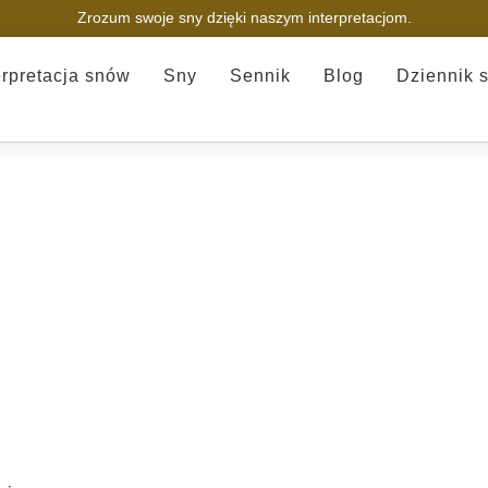
Zrozum swoje sny dzięki naszym interpretacjom.
erpretacja snów
Sny
Sennik
Blog
Dziennik 