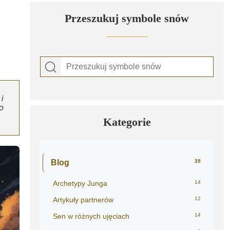
Przeszukuj symbole snów
i
o
Kategorie
Blog
39
Archetypy Junga
14
Artykuły partnerów
12
Sen w różnych ujęciach
14