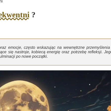
ni
ekwentni
?
 oraz emocje, często wskazując na wewnętrzne przemyślenia 
ce się nastroje, kobiecą energię oraz potrzebę refleksji. Jeg
kulminacji po nowe początki.