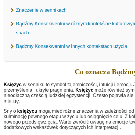
Znaczenie w sennikach
Bądźmy Konsekwentni w różnym kontekście kulturowy
snach
Bądźmy Konsekwentni w innych kontekstach użycia
Co oznacza Bądźmy
Księżyc
w senniku to symbol tajemniczości, intuicji i emocj
przemyślenia i ukryte pragnienia.
Księżyc
może również symbo
nieodłączną częścią ludzkiej egzystencji. Często pojawia si
intuicję.
Sny o
księżycu
mogą mieć różne znaczenia w zależności od k
kulminację pewnego etapu w życiu lub osiągnięcie celu. Z ko
nowego przedsięwzięcia. Warto zwrócić uwagę na emocje to
dodatkowych wskazówek dotyczących ich interpretacji.