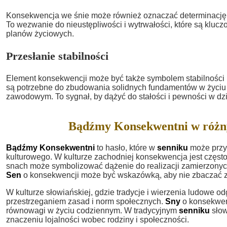
Konsekwencja we śnie może również oznaczać determinację i
To wezwanie do nieustępliwości i wytrwałości, które są klucz
planów życiowych.
Przesłanie stabilności
Element konsekwencji może być także symbolem stabilności i
są potrzebne do zbudowania solidnych fundamentów w życiu 
zawodowym. To sygnał, by dążyć do stałości i pewności w dzi
Bądźmy Konsekwentni w różn
Bądźmy Konsekwentni
to hasło, które w
senniku
może przyb
kulturowego. W kulturze zachodniej konsekwencja jest częst
snach może symbolizować dążenie do realizacji zamierzonych 
Sen
o konsekwencji może być wskazówką, aby nie zbaczać z o
W kulturze słowiańskiej, gdzie tradycje i wierzenia ludowe 
przestrzeganiem zasad i norm społecznych.
Sny
o konsekwen
równowagi w życiu codziennym. W tradycyjnym
senniku
słow
znaczeniu lojalności wobec rodziny i społeczności.