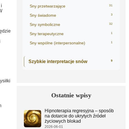
i
Sny przetwarzające
31
 W
Sny świadome
3
Sny symboliczne
32
zędzie
Sny terapeutyczne
1
i
Sny wspólne (interpersonalne)
1
Szybkie interpretacje snów
9
siłki
Ostatnie wpisy
h
Hipnoterapia regresyjna – sposób
na dotarcie do ukrytych źródeł
życiowych blokad
2026-06-01