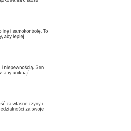
ądkowania chaosu i
inę i samokontrolę. To
, aby lepiej
 i niepewnością. Sen
, aby uniknąć
ść za własne czyny i
edzialności za swoje