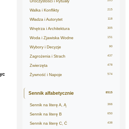
Uroczystości i Rytuały
205
Walka i Konflikty
215
Władza i Autorytet
118
Wnętrza i Architektura
305
Woda i Zjawiska Wodne
151
Wybory i Decyzje
90
Zagrożenia i Strach
437
Zwierzęta
478
życ
Żywność i Napoje
574
Sennik alfabetycznie
8515
Sennik na literę A, Ą
366
Sennik na literę B
650
Sennik na literę C, Ć
438