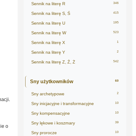
Sennik na literę R
346
Sennik na literę S, Ś
415
Sennik na literę U
195
Sennik na literę W
523
Sennik na literę X
1
Sennik na literę Y
2
Sennik na literę Z, Ź, Ż
542
Sny użytkowników
60
Sny archetypowe
2
acji.
Sny inicjacyjne i transformacyjne
10
Sny kompensacyjne
10
Sny lękowe i koszmary
39
ie o
Sny prorocze
10