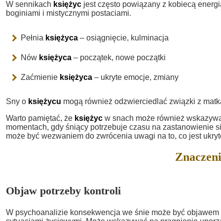
W sennikach
księżyc
jest często powiązany z kobiecą energią
boginiami i mistycznymi postaciami.
Pełnia
księżyca
– osiągnięcie, kulminacja
Nów
księżyca
– początek, nowe początki
Zaćmienie
księżyca
– ukryte emocje, zmiany
Sny o
księżycu
mogą również odzwierciedlać związki z matką
Warto pamiętać, że
księżyc
w snach może również wskazywać n
momentach, gdy śniący potrzebuje czasu na zastanowienie si
może być wezwaniem do zwrócenia uwagi na to, co jest ukry
Znaczeni
Objaw potrzeby kontroli
W psychoanalizie konsekwencja we śnie może być objawem p