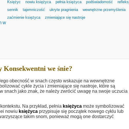
Księżyc
nowiu księżyca
pełnia księżyca
podświadomość
refleks
sennik
tajemniczość
ukryte pragnienia
wewnętrzne przemyślenia
zaćmienie księżyca
zmieniające się nastroje
m w
 Konsekwentni we śnie?
i. Jego obecność w snach często wskazuje na wewnętrzne
lizować cykle życia i zmieniające się nastroje, które są
ę w snach jako znak, że należy zwrócić uwagę na swoje uczucia 
ontekstu. Na przykład, pełnia
księżyca
może symbolizować
lei nowiu
księżyca
przypisuje się początek nowego cyklu lub
warzyszące takim snom, ponieważ mogą one dostarczyć