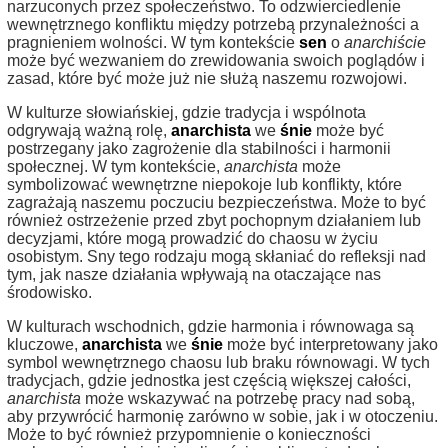
narzuconych przez społeczeństwo. To odzwierciedlenie
wewnętrznego konfliktu między potrzebą przynależności a
pragnieniem wolności. W tym kontekście
sen
o
anarchiście
może być wezwaniem do zrewidowania swoich poglądów i
zasad, które być może już nie służą naszemu rozwojowi.
W kulturze słowiańskiej, gdzie tradycja i wspólnota
odgrywają ważną rolę,
anarchista
we
śnie
może być
postrzegany jako zagrożenie dla stabilności i harmonii
społecznej. W tym kontekście,
anarchista
może
symbolizować wewnętrzne niepokoje lub konflikty, które
zagrażają naszemu poczuciu bezpieczeństwa. Może to być
również ostrzeżenie przed zbyt pochopnym działaniem lub
decyzjami, które mogą prowadzić do chaosu w życiu
osobistym. Sny tego rodzaju mogą skłaniać do refleksji nad
tym, jak nasze działania wpływają na otaczające nas
środowisko.
W kulturach wschodnich, gdzie harmonia i równowaga są
kluczowe,
anarchista
we
śnie
może być interpretowany jako
symbol wewnętrznego chaosu lub braku równowagi. W tych
tradycjach, gdzie jednostka jest częścią większej całości,
anarchista
może wskazywać na potrzebę pracy nad sobą,
aby przywrócić harmonię zarówno w sobie, jak i w otoczeniu.
Może to być również przypomnienie o konieczności