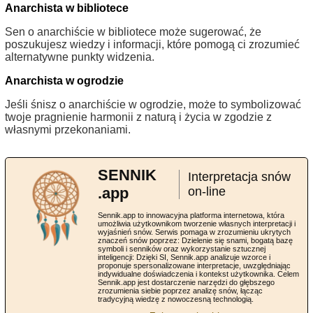
Anarchista w bibliotece
Sen o anarchiście w bibliotece może sugerować, że
poszukujesz wiedzy i informacji, które pomogą ci zrozumieć
alternatywne punkty widzenia.
Anarchista w ogrodzie
Jeśli śnisz o anarchiście w ogrodzie, może to symbolizować
twoje pragnienie harmonii z naturą i życia w zgodzie z
własnymi przekonaniami.
SENNIK
Interpretacja snów
.app
on-line
Sennik.app to innowacyjna platforma internetowa, która
umożliwia użytkownikom tworzenie własnych interpretacji i
wyjaśnień snów. Serwis pomaga w zrozumieniu ukrytych
znaczeń snów poprzez: Dzielenie się snami, bogatą bazę
symboli i senników oraz wykorzystanie sztucznej
inteligencji: Dzięki SI, Sennik.app analizuje wzorce i
proponuje spersonalizowane interpretacje, uwzględniając
indywidualne doświadczenia i kontekst użytkownika. Celem
Sennik.app jest dostarczenie narzędzi do głębszego
zrozumienia siebie poprzez analizę snów, łącząc
tradycyjną wiedzę z nowoczesną technologią.