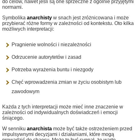
do celów, nawet jeśli są one sprzeczne z ogólnie przyjętymi
normami.
Symbolika
anarchisty
w snach jest zróżnicowana i może
przybierać różne formy w zależności od kontekstu. Oto kilka
możliwych interpretacji:
Pragnienie wolności i niezależności
Odrzucenie autorytetów i zasad
Potrzeba wyrażenia buntu i niezgody
Chęć wprowadzenia zmian w życiu osobistym lub
zawodowym
Każda z tych interpretacji może mieć inne znaczenie w
zależności od indywidualnych doświadczeń i emocji
śniącego.
W senniku
anarchista
może być także ostrzeżeniem przed
impulsywnymi decyzjami i działaniami, które mogą
prowadzić do chaosu. Może to być sygnał, że warto