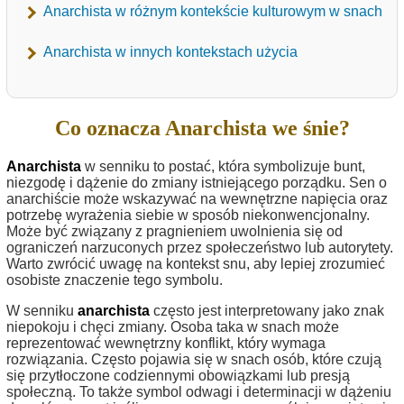
Anarchista w różnym kontekście kulturowym w snach
Anarchista w innych kontekstach użycia
Co oznacza Anarchista we śnie?
Anarchista
w senniku to postać, która symbolizuje bunt,
niezgodę i dążenie do zmiany istniejącego porządku. Sen o
anarchiście może wskazywać na wewnętrzne napięcia oraz
potrzebę wyrażenia siebie w sposób niekonwencjonalny.
Może być związany z pragnieniem uwolnienia się od
ograniczeń narzuconych przez społeczeństwo lub autorytety.
Warto zwrócić uwagę na kontekst snu, aby lepiej zrozumieć
osobiste znaczenie tego symbolu.
W senniku
anarchista
często jest interpretowany jako znak
niepokoju i chęci zmiany. Osoba taka w snach może
reprezentować wewnętrzny konflikt, który wymaga
rozwiązania. Często pojawia się w snach osób, które czują
się przytłoczone codziennymi obowiązkami lub presją
społeczną. To także symbol odwagi i determinacji w dążeniu