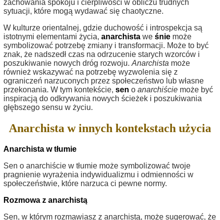
zachowania spokoju i cierpliwości w obliczu trudnych
sytuacji, które mogą wydawać się chaotyczne.
W kulturze orientalnej, gdzie duchowość i introspekcja są
istotnymi elementami życia,
anarchista
we
śnie
może
symbolizować potrzebę zmiany i transformacji. Może to być
znak, że nadszedł czas na odrzucenie starych wzorców i
poszukiwanie nowych dróg rozwoju.
Anarchista
może
również wskazywać na potrzebę wyzwolenia się z
ograniczeń narzuconych przez społeczeństwo lub własne
przekonania. W tym kontekście,
sen
o
anarchiście
może być
inspiracją do odkrywania nowych ścieżek i poszukiwania
głębszego sensu w życiu.
Anarchista w innych kontekstach użycia
Anarchista w tłumie
Sen o anarchiście w tłumie może symbolizować twoje
pragnienie wyrażenia indywidualizmu i odmienności w
społeczeństwie, które narzuca ci pewne normy.
Rozmowa z anarchistą
Sen, w którym rozmawiasz z anarchistą, może sugerować, że