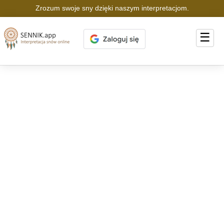
Zrozum swoje sny dzięki naszym interpretacjom.
☰