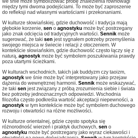
we śnie może symbolizować próbę znalezienia równowagi
między tymi dwoma podejściami. To może być zaproszenie
do refleksji nad własnymi wartościami i przekonaniami.
W kulturze słowiańskiej, gdzie duchowość i tradycja mają
głębokie korzenie,
sen
o
agnostyku
może być postrzegany
jako znak odcięcia od tradycyjnych wartości.
Sennik
może
sugerować, że taki
sen
jest sygnałem potrzeby przemyślenia
swojego miejsca w świecie i relacji z otoczeniem. W
kontekście słowiańskim, gdzie duchowość często łączy się z
naturą,
agnostyk
może być symbolem poszukiwania prawdy
poza utartymi ścieżkami.
W kulturach wschodnich, takich jak buddyzm czy taoizm,
agnostyk
we śnie może być interpretowany jako przejaw
dążenia do wewnętrznej harmonii.
Sennik
może wskazywać,
że taki
sen
jest związany z próbą zrozumienia siebie i świata
bez potrzeby jednoznacznych odpowiedzi. Wschodnia
filozofia często podkreśla wartość akceptacji niepewności, a
agnostyk
w tym kontekście może być symbolem duchowego
rozwoju i otwartości na różne możliwości.
W kulturze orientalnej, gdzie często spotyka się
różnorodność wierzeń i praktyk duchowych,
sen
o
agnostyku
może być postrzegany jako wyraz ciekawości i
otwartości na nowe doświadczenia.
Sennik
w tym kontekście