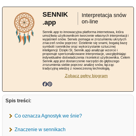
SENNIK
Interpretacja snów
.app
on-line
Sennik.app to innowacyjna platforma internetowa, która
umożliwia użytkownikom tworzenie własnych interpretacji i
wyjaśnień snów. Serwis pomaga w zrozumieniu ukrytych
znaczeń snów poprzez: Dzielenie się snami, bogatą bazę
symboli i senników oraz wykorzystanie sztucznej
inteligencji: Dzięki SI, Sennik.app analizuje wzorce i
proponuje spersonalizowane interpretacje, uwzględniając
indywidualne doświadczenia i kontekst użytkownika. Celem
Sennik.app jest dostarczenie narzędzi do głębszego
zrozumienia siebie poprzez analizę snów, łącząc
tradycyjną wiedzę z nowoczesną technologią.
Zobacz pełny biogram
Spis treści:
Co oznacza Agnostyk we śnie?
Znaczenie w sennikach