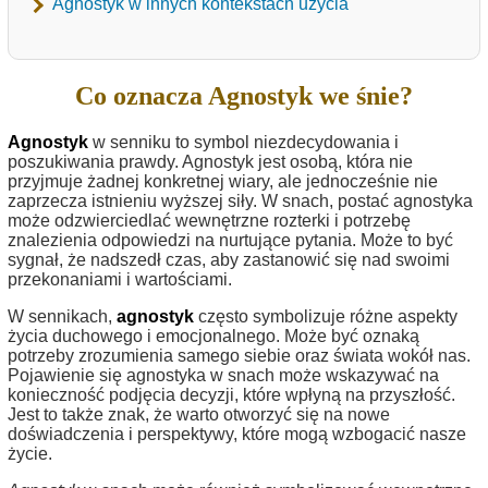
Agnostyk w innych kontekstach użycia
Co oznacza Agnostyk we śnie?
Agnostyk
w senniku to symbol niezdecydowania i
poszukiwania prawdy. Agnostyk jest osobą, która nie
przyjmuje żadnej konkretnej wiary, ale jednocześnie nie
zaprzecza istnieniu wyższej siły. W snach, postać agnostyka
może odzwierciedlać wewnętrzne rozterki i potrzebę
znalezienia odpowiedzi na nurtujące pytania. Może to być
sygnał, że nadszedł czas, aby zastanowić się nad swoimi
przekonaniami i wartościami.
W sennikach,
agnostyk
często symbolizuje różne aspekty
życia duchowego i emocjonalnego. Może być oznaką
potrzeby zrozumienia samego siebie oraz świata wokół nas.
Pojawienie się agnostyka w snach może wskazywać na
konieczność podjęcia decyzji, które wpłyną na przyszłość.
Jest to także znak, że warto otworzyć się na nowe
doświadczenia i perspektywy, które mogą wzbogacić nasze
życie.