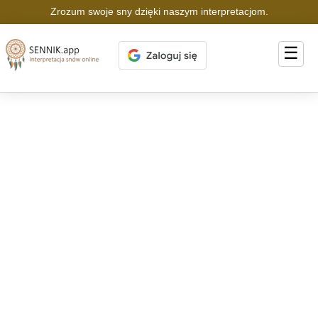
Zrozum swoje sny dzięki naszym interpretacjom.
☰