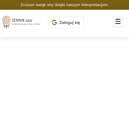
Zrozum swoje sny dzięki naszym interpretacjom.
☰