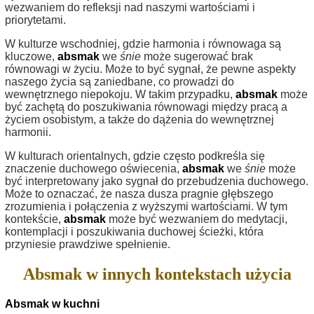
wezwaniem do refleksji nad naszymi wartościami i
priorytetami.
W kulturze wschodniej, gdzie harmonia i równowaga są
kluczowe,
absmak
we
śnie
może sugerować brak
równowagi w życiu. Może to być sygnał, że pewne aspekty
naszego życia są zaniedbane, co prowadzi do
wewnętrznego niepokoju. W takim przypadku,
absmak
może
być zachętą do poszukiwania równowagi między pracą a
życiem osobistym, a także do dążenia do wewnętrznej
harmonii.
W kulturach orientalnych, gdzie często podkreśla się
znaczenie duchowego oświecenia,
absmak
we
śnie
może
być interpretowany jako sygnał do przebudzenia duchowego.
Może to oznaczać, że nasza dusza pragnie głębszego
zrozumienia i połączenia z wyższymi wartościami. W tym
kontekście,
absmak
może być wezwaniem do medytacji,
kontemplacji i poszukiwania duchowej ścieżki, która
przyniesie prawdziwe spełnienie.
Absmak w innych kontekstach użycia
Absmak w kuchni