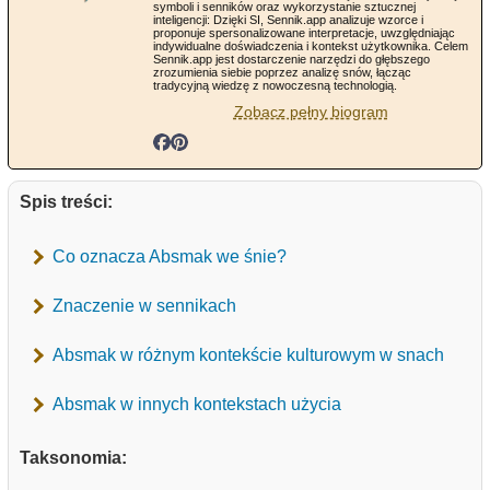
symboli i senników oraz wykorzystanie sztucznej
inteligencji: Dzięki SI, Sennik.app analizuje wzorce i
proponuje spersonalizowane interpretacje, uwzględniając
indywidualne doświadczenia i kontekst użytkownika. Celem
Sennik.app jest dostarczenie narzędzi do głębszego
zrozumienia siebie poprzez analizę snów, łącząc
tradycyjną wiedzę z nowoczesną technologią.
Zobacz pełny biogram
Spis treści:
Co oznacza Absmak we śnie?
Znaczenie w sennikach
Absmak w różnym kontekście kulturowym w snach
Absmak w innych kontekstach użycia
Taksonomia: