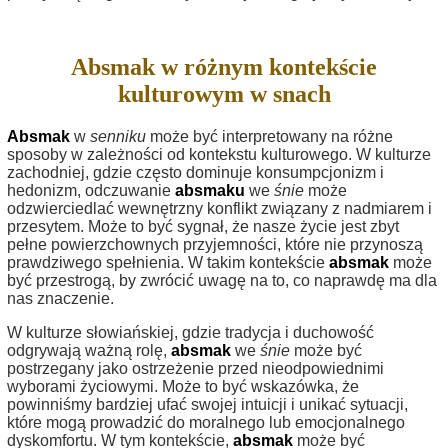
Absmak w różnym kontekście
kulturowym w snach
Absmak
w
senniku
może być interpretowany na różne
sposoby w zależności od kontekstu kulturowego. W kulturze
zachodniej, gdzie często dominuje konsumpcjonizm i
hedonizm, odczuwanie
absmaku
we
śnie
może
odzwierciedlać wewnętrzny konflikt związany z nadmiarem i
przesytem. Może to być sygnał, że nasze życie jest zbyt
pełne powierzchownych przyjemności, które nie przynoszą
prawdziwego spełnienia. W takim kontekście
absmak
może
być przestrogą, by zwrócić uwagę na to, co naprawdę ma dla
nas znaczenie.
W kulturze słowiańskiej, gdzie tradycja i duchowość
odgrywają ważną rolę,
absmak
we
śnie
może być
postrzegany jako ostrzeżenie przed nieodpowiednimi
wyborami życiowymi. Może to być wskazówka, że
powinniśmy bardziej ufać swojej intuicji i unikać sytuacji,
które mogą prowadzić do moralnego lub emocjonalnego
dyskomfortu. W tym kontekście,
absmak
może być