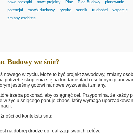
nowe początki
nowe projekty
Plac
Plac Budowy
planowanie
potencjał
rozwój duchowy
ryzyko
sennik
trudności
wsparcie
zmiany osobiste
ac Budowy we śnie?
ś nowego w życiu. Może to być projekt zawodowy, zmiany osob
a potrzebę skupienia się na fundamentach i solidnym planowan
tórym jesteśmy gotowi na nowe wyzwania i zmiany.
tóre trzeba pokonać, aby osiągnąć cel. Przypomina, że każdy p
e w życiu śniącego panuje chaos, który wymaga uporządkowan
nacji.
żności od kontekstu snu:
est na dobrej drodze do realizacji swoich celów.