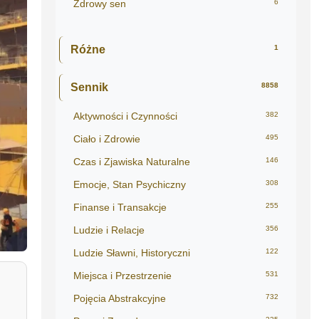
Zdrowy sen
6
Różne
1
Sennik
8858
Aktywności i Czynności
382
Ciało i Zdrowie
495
Czas i Zjawiska Naturalne
146
Emocje, Stan Psychiczny
308
Finanse i Transakcje
255
Ludzie i Relacje
356
Ludzie Sławni, Historyczni
122
Miejsca i Przestrzenie
531
Pojęcia Abstrakcyjne
732