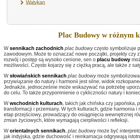
Watykan
Plac Budowy w różnym k
W
sennikach zachodnich
plac budowy
często symbolizuje pr
zawodowym. Może to oznaczać nowe początki, projekty czy zmia
rozwój i postęp są wysoko cenione, sen o
placu budowy
może
możliwości. Często kojarzy się z ciężką pracą, ale także z sat
W
słowiańskich sennikach
plac budowy
może symbolizować 
przywiązanie do natury i harmonii jest silne, widok rozkopa
Jednakże, jednocześnie może wskazywać na potrzebę uporząd
do celu. To także przypomnienie o cykliczności natury i koni
W
wschodnich kulturach
, takich jak chińska czy japońska,
p
transformacji i przemiany. W tych kulturach, gdzie harmonia
etap przejściowy, prowadzący do osiągnięcia wewnętrznej ró
zmian życiowych, które wymagają cierpliwości i refleksji.
W
orientalnych sennikach
,
plac budowy
może być interpreto
jak indyjska, gdzie duchowość i reinkarnacja odgrywają isto