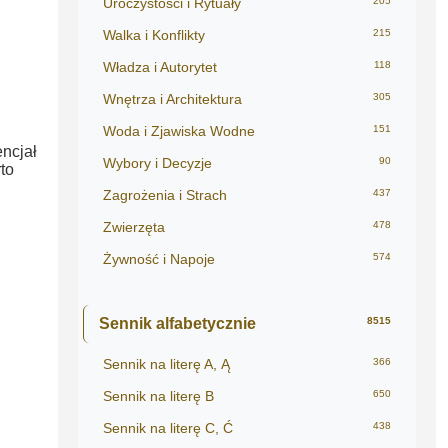
Uroczystości i Rytuały
205
Walka i Konflikty
215
Władza i Autorytet
118
Wnętrza i Architektura
305
Woda i Zjawiska Wodne
151
encjał
Wybory i Decyzje
90
to
Zagrożenia i Strach
437
Zwierzęta
478
Żywność i Napoje
574
Sennik alfabetycznie
8515
Sennik na literę A, Ą
366
Sennik na literę B
650
Sennik na literę C, Ć
438