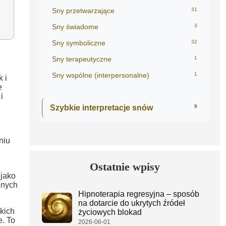
Sny przetwarzające
31
Sny świadome
3
Sny symboliczne
32
Sny terapeutyczne
1
Sny wspólne (interpersonalne)
1
 i
e
i
Szybkie interpretacje snów
9
niu
Ostatnie wpisy
 jako
żnych
Hipnoterapia regresyjna – sposób
na dotarcie do ukrytych źródeł
kich
życiowych blokad
e. To
2026-06-01