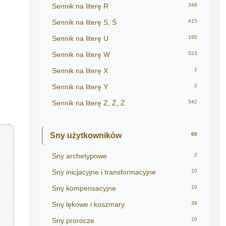
Sennik na literę R
346
Sennik na literę S, Ś
415
Sennik na literę U
195
Sennik na literę W
523
Sennik na literę X
1
Sennik na literę Y
2
Sennik na literę Z, Ź, Ż
542
Sny użytkowników
60
Sny archetypowe
2
Sny inicjacyjne i transformacyjne
10
Sny kompensacyjne
10
Sny lękowe i koszmary
39
Sny prorocze
10