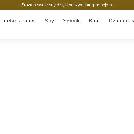
Zrozum swoje sny dzięki naszym interpretacjom.
erpretacja snów
Sny
Sennik
Blog
Dziennik 