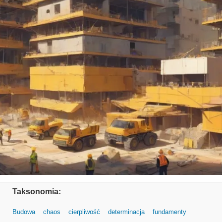
Taksonomia:
Budowa
chaos
cierpliwość
determinacja
fundamenty