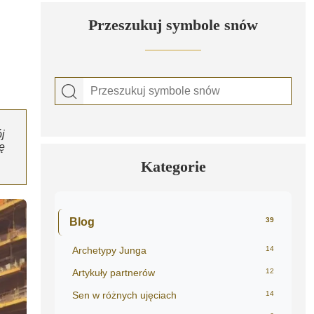
Przeszukuj symbole snów
j
ę
Kategorie
Blog
39
Archetypy Junga
14
Artykuły partnerów
12
Sen w różnych ujęciach
14