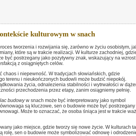
ontekście kulturowym w snach
oces tworzenia i rozwijania się, zarówno w życiu osobistym, jak
ny, które są w trakcie realizacji. W kulturze zachodniej, gdzi
 być postrzegany jako pozytywny znak, wskazujący na wzrost 
ysfakcją z osiągniętych celów.
chaos i niepewność. W tradycjach słowiańskich, gdzie
nego terenu i nieukończonych budowli może budzić niepokój.
kowania życia, odnalezienia stabilności i wytrwałości w dąże
eczności przechodzenia przez etapy, zanim osiągniemy pełnię.
lac budowy
w snach może być interpretowany jako symbol
 i równowaga są kluczowe, sen o budowie może być postrzegany
wnowagi. Może to oznaczać, że osoba śniąca jest w trakcie wa
wany jako miejsce, gdzie tworzy się nowe życie. W kulturach ta
tną rolę, sen o budowie może symbolizować odnowę i odrodzeni