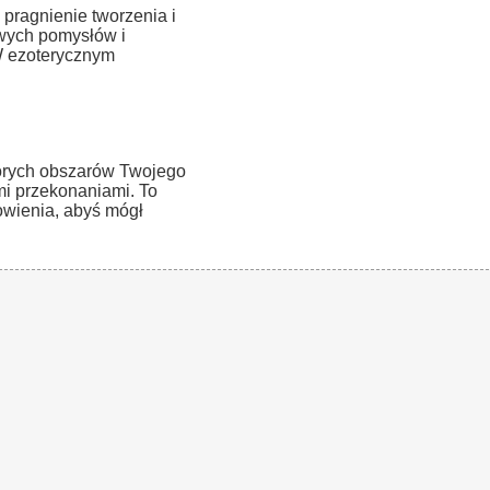
ragnienie tworzenia i
nowych pomysłów i
 W ezoterycznym
órych obszarów Twojego
ymi przekonaniami. To
owienia, abyś mógł