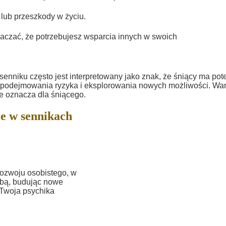
 lub przeszkody w życiu.
aczać, że potrzebujesz wsparcia innych w swoich
enniku często jest interpretowany jako znak, że śniący ma pot
 podejmowania ryzyka i eksplorowania nowych możliwości. War
e oznacza dla śniącego.
e w sennikach
ozwoju osobistego, w
obą, budując nowe
m Twoja psychika