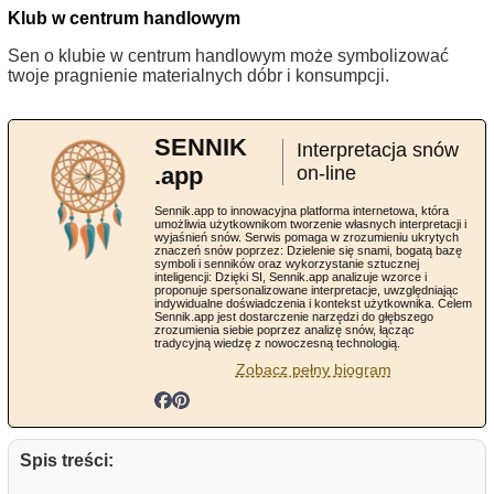
Klub w centrum handlowym
Sen o klubie w centrum handlowym może symbolizować
twoje pragnienie materialnych dóbr i konsumpcji.
SENNIK
Interpretacja snów
.app
on-line
Sennik.app to innowacyjna platforma internetowa, która
umożliwia użytkownikom tworzenie własnych interpretacji i
wyjaśnień snów. Serwis pomaga w zrozumieniu ukrytych
znaczeń snów poprzez: Dzielenie się snami, bogatą bazę
symboli i senników oraz wykorzystanie sztucznej
inteligencji: Dzięki SI, Sennik.app analizuje wzorce i
proponuje spersonalizowane interpretacje, uwzględniając
indywidualne doświadczenia i kontekst użytkownika. Celem
Sennik.app jest dostarczenie narzędzi do głębszego
zrozumienia siebie poprzez analizę snów, łącząc
tradycyjną wiedzę z nowoczesną technologią.
Zobacz pełny biogram
Spis treści: