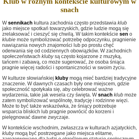
Klub w różnym kontekście kulturowym w
snach
W
sennikach
kultura zachodnia często przedstawia
klub
jako miejsce spotkań towarzyskich, gdzie ludzie mogą się
zrelaksować i cieszyć się chwilą. W takim kontekście
sen
o
klubie
może symbolizować potrzebę odpoczynku, pragnienie
nawiązania nowych znajomości lub po prostu chęć
oderwania się od codziennych obowiązków. W zachodnich
społeczeństwach
kluby
są często kojarzone z muzyką,
tańcem i zabawą, co może sugerować, że osoba śniąca
pragnie więcej radości i spontaniczności w swoim życiu.
W kulturze słowiańskiej
kluby
mogą mieć bardziej tradycyjne
znaczenie. W dawnych czasach były one miejscem, gdzie
społeczność spotykała się, aby celebrować ważne
wydarzenia, takie jak wesela czy święta. W
snach
klub
może
zatem symbolizować wspólnotę, tradycję i rodzinne więzi.
Może to być także wskazówka, że śniący potrzebuje
wsparcia bliskich lub pragnie powrócić do korzeni i
pielęgnować dawne zwyczaje.
W kontekście wschodnim, zwłaszcza w kulturach azjatyckich,
kluby
mogą być postrzegane jako miejsca elitarne,
zarezerwowane dla ludzi o określonym statusie społecznym.