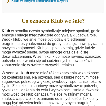
Klub w innych kontekstach użycia
Co oznacza Klub we śnie?
Klub
w senniku często symbolizuje miejsce spotkań, gdzie
emocje i relacje międzyludzkie odgrywają kluczową rolę.
Widok klubu we śnie może być odzwierciedleniem
pragnienia przynależności do grupy lub chęci nawiązywania
nowych znajomości. Klub jest przestrzenią, gdzie ludzie
mogą wyrażać siebie, swoje emocje oraz dzielić się
doświadczeniami. W senniku, klub może również oznaczać
potrzebę oderwania się od codziennych obowiązków i
zanurzenia się w świecie rozrywki i relaksu.
W senniku,
klub
może mieć różne znaczenia w zależności
od kontekstu snu. Na przykład, sen o klubie nocnym może
sugerować potrzebę większej swobody i spontaniczności w
życiu. Z kolei klub sportowy może symbolizować potrzebę
rywalizacji, dążenia do celu i wytrwałości. Istnieje również
możliwość, że klub oznacza miejsce, w którym można
znaleźć wsparcie i zrozumienie od innych osób. Takie sny
mogą być odzwierciedleniem wewnętrznych pragnień i