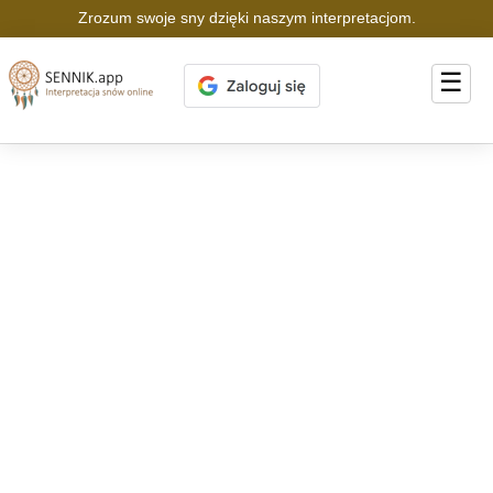
Zrozum swoje sny dzięki naszym interpretacjom.
☰