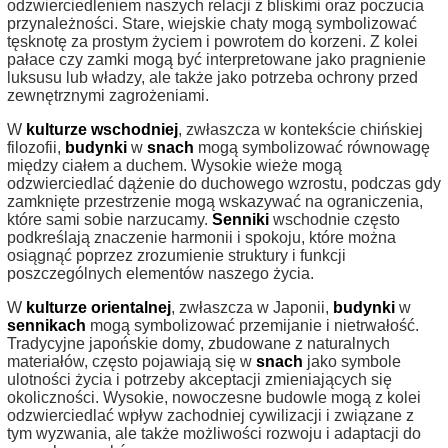
odzwierciedleniem naszych relacji z bliskimi oraz poczucia
przynależności. Stare, wiejskie chaty mogą symbolizować
tęsknotę za prostym życiem i powrotem do korzeni. Z kolei
pałace czy zamki mogą być interpretowane jako pragnienie
luksusu lub władzy, ale także jako potrzeba ochrony przed
zewnętrznymi zagrożeniami.
W
kulturze wschodniej
, zwłaszcza w kontekście chińskiej
filozofii,
budynki
w
snach
mogą symbolizować równowagę
między ciałem a duchem. Wysokie wieże mogą
odzwierciedlać dążenie do duchowego wzrostu, podczas gdy
zamknięte przestrzenie mogą wskazywać na ograniczenia,
które sami sobie narzucamy.
Senniki
wschodnie często
podkreślają znaczenie harmonii i spokoju, które można
osiągnąć poprzez zrozumienie struktury i funkcji
poszczególnych elementów naszego życia.
W
kulturze orientalnej
, zwłaszcza w Japonii,
budynki
w
sennikach
mogą symbolizować przemijanie i nietrwałość.
Tradycyjne japońskie domy, zbudowane z naturalnych
materiałów, często pojawiają się w
snach
jako symbole
ulotności życia i potrzeby akceptacji zmieniających się
okoliczności. Wysokie, nowoczesne budowle mogą z kolei
odzwierciedlać wpływ zachodniej cywilizacji i związane z
tym wyzwania, ale także możliwości rozwoju i adaptacji do