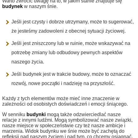
Warto zwrócić uwagę na to, w jakim stanie znajduje się
budynek
w naszym śnie.
Jeśli jest czysty i dobrze utrzymany, może to sugerować,
że jesteśmy zadowoleni z obecnej sytuacji życiowej.
Jeśli jest zniszczony lub w ruinie, może wskazywać na
potrzebę zmiany lub odbudowy pewnych aspektów
naszego życia.
Jeśli budynek jest w trakcie budowy, może to oznaczać
rozwój, nowe początki i nadzieję na przyszłość.
Każdy z tych elementów może mieć inne znaczenie w
zależności od osobistych doświadczeń i emocji śniącego.
W senniku
budynki
mogą także odzwierciedlać nasze
relacje z innymi ludźmi. Mogą symbolizować nasze związki,
nasze miejsce w społeczeństwie czy też nasze ambicje i
marzenia. Widok budynku we śnie może być zachętą do
refleksji nad naszym życiem i nad tym, co chcemy osiągnąć.