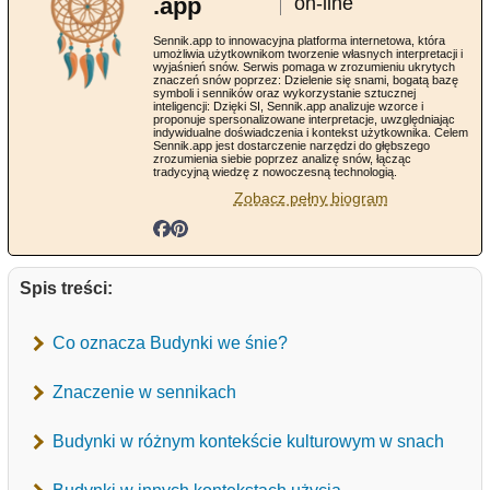
.app
on-line
Sennik.app to innowacyjna platforma internetowa, która
umożliwia użytkownikom tworzenie własnych interpretacji i
wyjaśnień snów. Serwis pomaga w zrozumieniu ukrytych
znaczeń snów poprzez: Dzielenie się snami, bogatą bazę
symboli i senników oraz wykorzystanie sztucznej
inteligencji: Dzięki SI, Sennik.app analizuje wzorce i
proponuje spersonalizowane interpretacje, uwzględniając
indywidualne doświadczenia i kontekst użytkownika. Celem
Sennik.app jest dostarczenie narzędzi do głębszego
zrozumienia siebie poprzez analizę snów, łącząc
tradycyjną wiedzę z nowoczesną technologią.
Zobacz pełny biogram
Spis treści:
Co oznacza Budynki we śnie?
Znaczenie w sennikach
Budynki w różnym kontekście kulturowym w snach