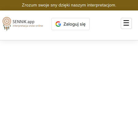
Zrozum swoje sny dzięki naszym interpretacjom.
☰