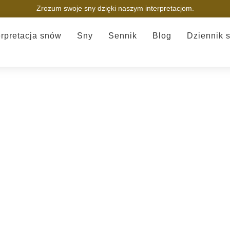
Zrozum swoje sny dzięki naszym interpretacjom.
erpretacja snów
Sny
Sennik
Blog
Dziennik 