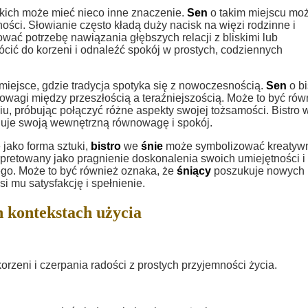
kich może mieć nieco inne znaczenie.
Sen
o takim miejscu mo
ości. Słowianie często kładą duży nacisk na więzi rodzinne i
ać potrzebę nawiązania głębszych relacji z bliskimi lub
cić do korzeni i odnaleźć spokój w prostych, codziennych
iejsce, gdzie tradycja spotyka się z nowoczesnością.
Sen
o bi
owagi między przeszłością a teraźniejszością. Może to być rów
u, próbując połączyć różne aspekty swojej tożsamości. Bistro 
uje swoją wewnętrzną równowagę i spokój.
 jako forma sztuki,
bistro
we
śnie
może symbolizować kreatywn
rpretowany jako pragnienie doskonalenia swoich umiejętności i
ego. Może to być również oznaka, że
śniący
poszukuje nowych
si mu satysfakcję i spełnienie.
h kontekstach użycia
zeni i czerpania radości z prostych przyjemności życia.