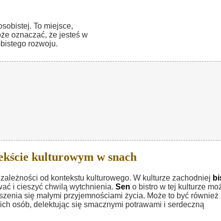
obistej. To miejsce,
oże oznaczać, że jesteś w
bistego rozwoju.
ekście kulturowym w snach
ależności od kontekstu kulturowego. W kulturze zachodniej
bi
wać i cieszyć chwilą wytchnienia.
Sen
o bistro w tej kulturze mo
szenia się małymi przyjemnościami życia. Może to być również
kich osób, delektując się smacznymi potrawami i serdeczną