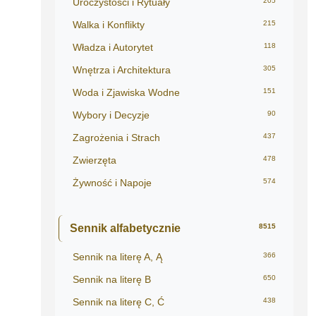
Uroczystości i Rytuały
205
Walka i Konflikty
215
Władza i Autorytet
118
Wnętrza i Architektura
305
Woda i Zjawiska Wodne
151
Wybory i Decyzje
90
Zagrożenia i Strach
437
Zwierzęta
478
Żywność i Napoje
574
Sennik alfabetycznie
8515
Sennik na literę A, Ą
366
Sennik na literę B
650
Sennik na literę C, Ć
438