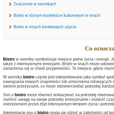
Znaczenie w sennikach
Bistro w różnym kontekście kulturowym w snach
Bistro w innych kontekstach użycia
Co oznacza
Bistro
w senniku symbolizuje miejsce pełne życia i energii. Je
także z intensywnymi emocjami.
Bistro
w snach może odzwierc
zanurzenia się w chwili przyjemności. To miejsce, gdzie moż
W senniku
bistro
często jest interpretowane jako symbol społ
nawiązania nowych znajomości lub umocnienia istniejących r
swoimi przeżyciami, co może odzwierciedlać potrzebę bardzie
Sen o
bistro
może również wskazywać na potrzebę równowagi 
zwrócić uwagę na swoje potrzeby emocjonalne i znaleźć cza
ostrzeżeniem przed zbyt intensywnym tempem życia i potrzeb
Interpretacje snu o
bistro
mogą się różnić w zależności od kon