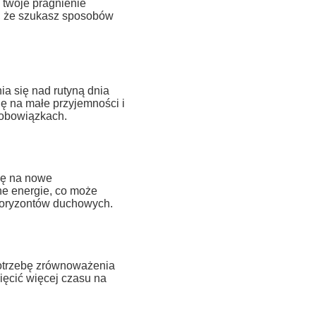
 twoje pragnienie
ć, że szukasz sposobów
a się nad rutyną dnia
ę na małe przyjemności i
 obowiązkach.
ię na nowe
ne energie, co może
 horyzontów duchowych.
potrzebę zrównoważenia
ięcić więcej czasu na