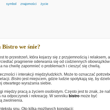
symbol
znajomości
życie
 Bistro we śnie?
st to przestrzeń, która kojarzy się z przyjemnością i relaksem, a
iedlać pragnienie oderwania się od codziennych obowiązków 
na na chwilę zapomnieć o problemach i cieszyć się chwilą.
eczności i interakcji międzyludzkich. Może to oznaczać potrzeb
elacji.
Bistro
jest miejscem, gdzie ludzie spotykają się, by dzieli
j otwartego wyrażania siebie.
między pracą a życiem osobistym. Często jest to znak, że na
s na odpoczynek i rekreację. W senniku
bistro
może być
ą zwolnienia.
tekstu snu. Oto kilka możliwych konotacji: