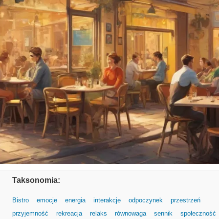
Taksonomia:
Bistro
emocje
energia
interakcje
odpoczynek
przestrzeń
przyjemność
rekreacja
relaks
równowaga
sennik
społeczność