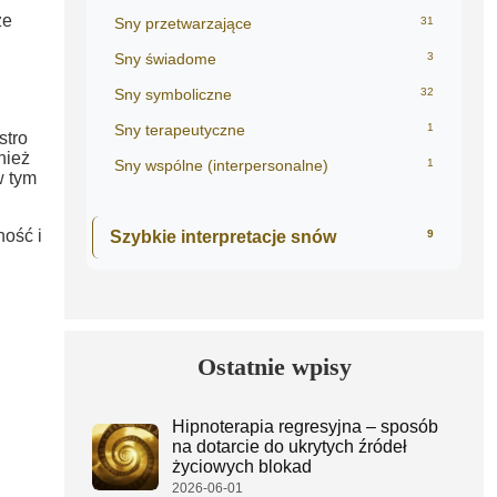
że
Sny przetwarzające
31
Sny świadome
3
Sny symboliczne
32
Sny terapeutyczne
1
stro
nież
Sny wspólne (interpersonalne)
1
w tym
ość i
Szybkie interpretacje snów
9
Ostatnie wpisy
Hipnoterapia regresyjna – sposób
na dotarcie do ukrytych źródeł
życiowych blokad
2026-06-01