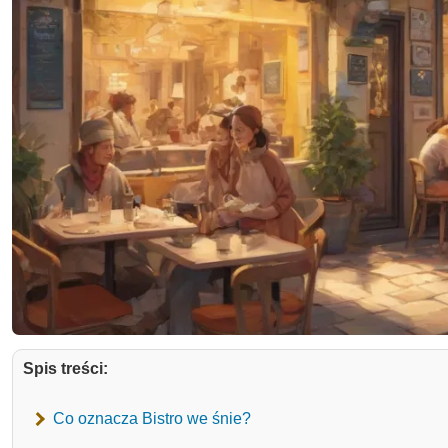
Spis treści:
Co oznacza Bistro we śnie?