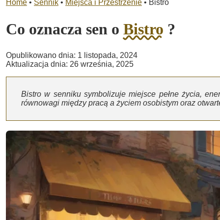
Home
•
Sennik
•
Miejsca i Przestrzenie
•
Bistro
Co oznacza sen o
Bistro
?
Opublikowano dnia: 1 listopada, 2024
Aktualizacja dnia: 26 września, 2025
Bistro w senniku symbolizuje miejsce pełne życia, energ
równowagi między pracą a życiem osobistym oraz otwart