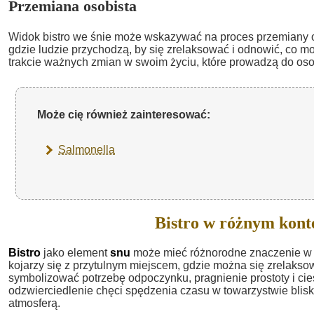
Przemiana osobista
Widok bistro we śnie może wskazywać na proces przemiany os
gdzie ludzie przychodzą, by się zrelaksować i odnowić, co m
trakcie ważnych zmian w swoim życiu, które prowadzą do oso
Może cię również zainteresować:
Salmonella
Bistro w różnym kont
Bistro
jako element
snu
może mieć różnorodne znaczenie w z
kojarzy się z przytulnym miejscem, gdzie można się zrelakso
symbolizować potrzebę odpoczynku, pragnienie prostoty i cie
odzwierciedlenie chęci spędzenia czasu w towarzystwie blis
atmosferą.