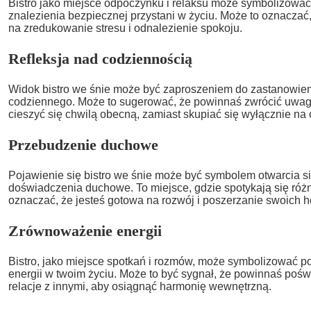
Bistro jako miejsce odpoczynku i relaksu może symbolizować
znalezienia bezpiecznej przystani w życiu. Może to oznacza
na zredukowanie stresu i odnalezienie spokoju.
Refleksja nad codziennością
Widok bistro we śnie może być zaproszeniem do zastanowieni
codziennego. Może to sugerować, że powinnaś zwrócić uwag
cieszyć się chwilą obecną, zamiast skupiać się wyłącznie na
Przebudzenie duchowe
Pojawienie się bistro we śnie może być symbolem otwarcia s
doświadczenia duchowe. To miejsce, gdzie spotykają się róż
oznaczać, że jesteś gotowa na rozwój i poszerzanie swoich
Zrównoważenie energii
Bistro, jako miejsce spotkań i rozmów, może symbolizować 
energii w twoim życiu. Może to być sygnał, że powinnaś pośw
relacje z innymi, aby osiągnąć harmonię wewnętrzną.