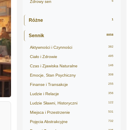
Zdrowy sen
6
Różne
1
Sennik
8858
Aktywności i Czynności
382
Ciało i Zdrowie
495
Czas i Zjawiska Naturalne
146
Emocje, Stan Psychiczny
308
Finanse i Transakcje
255
Ludzie i Relacje
356
Ludzie Sławni, Historyczni
122
Miejsca i Przestrzenie
531
Pojęcia Abstrakcyjne
732