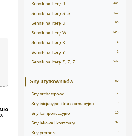
Sennik na literę R
346
Sennik na literę S, Ś
415
Sennik na literę U
195
Sennik na literę W
523
Sennik na literę X
1
Sennik na literę Y
2
Sennik na literę Z, Ź, Ż
542
Sny użytkowników
60
Sny archetypowe
2
Sny inicjacyjne i transformacyjne
10
stro
Sny kompensacyjne
10
że
Sny lękowe i koszmary
39
Sny prorocze
10