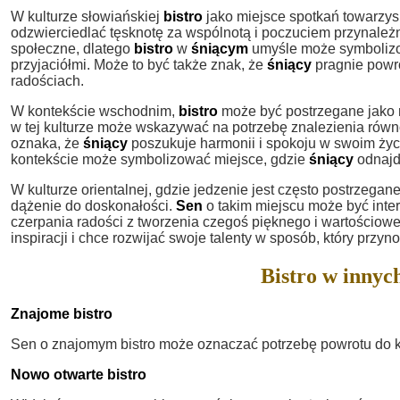
W kulturze słowiańskiej
bistro
jako miejsce spotkań towarzys
odzwierciedlać tęsknotę za wspólnotą i poczuciem przynależn
społeczne, dlatego
bistro
w
śniącym
umyśle może symbolizow
przyjaciółmi. Może to być także znak, że
śniący
pragnie powró
radościach.
W kontekście wschodnim,
bistro
może być postrzegane jako m
w tej kulturze może wskazywać na potrzebę znalezienia równ
oznaka, że
śniący
poszukuje harmonii i spokoju w swoim życi
kontekście może symbolizować miejsce, gdzie
śniący
odnajd
W kulturze orientalnej, gdzie jedzenie jest często postrzegane
dążenie do doskonałości.
Sen
o takim miejscu może być inte
czerpania radości z tworzenia czegoś pięknego i wartościow
inspiracji i chce rozwijać swoje talenty w sposób, który przyno
Bistro w innyc
Znajome bistro
Sen o znajomym bistro może oznaczać potrzebę powrotu do kor
Nowo otwarte bistro