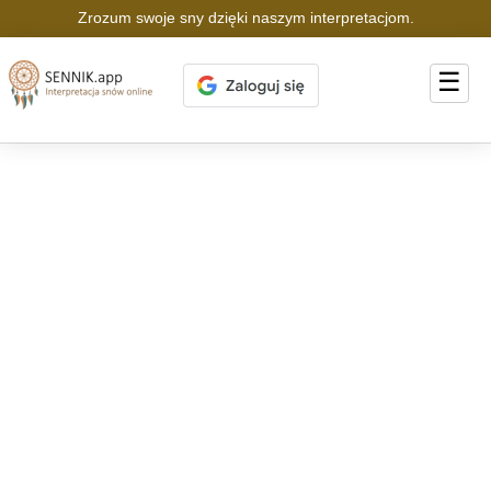
Zrozum swoje sny dzięki naszym interpretacjom.
☰