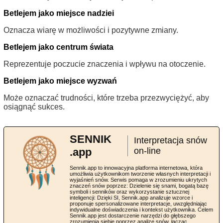
Betlejem jako miejsce nadziei
Oznacza wiarę w możliwości i pozytywne zmiany.
Betlejem jako centrum świata
Reprezentuje poczucie znaczenia i wpływu na otoczenie.
Betlejem jako miejsce wyzwań
Może oznaczać trudności, które trzeba przezwyciężyć, aby
osiągnąć sukces.
SENNIK
Interpretacja snów
.app
on-line
Sennik.app to innowacyjna platforma internetowa, która
umożliwia użytkownikom tworzenie własnych interpretacji i
wyjaśnień snów. Serwis pomaga w zrozumieniu ukrytych
znaczeń snów poprzez: Dzielenie się snami, bogatą bazę
symboli i senników oraz wykorzystanie sztucznej
inteligencji: Dzięki SI, Sennik.app analizuje wzorce i
proponuje spersonalizowane interpretacje, uwzględniając
indywidualne doświadczenia i kontekst użytkownika. Celem
Sennik.app jest dostarczenie narzędzi do głębszego
zrozumienia siebie poprzez analizę snów, łącząc