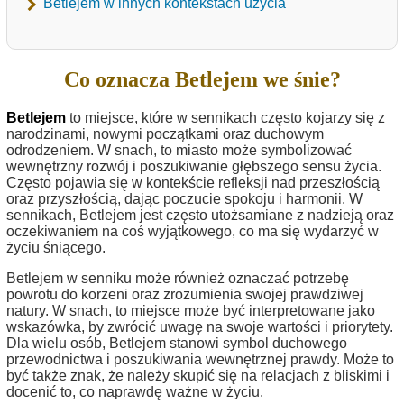
Betlejem w innych kontekstach użycia
Co oznacza Betlejem we śnie?
Betlejem
to miejsce, które w sennikach często kojarzy się z
narodzinami, nowymi początkami oraz duchowym
odrodzeniem. W snach, to miasto może symbolizować
wewnętrzny rozwój i poszukiwanie głębszego sensu życia.
Często pojawia się w kontekście refleksji nad przeszłością
oraz przyszłością, dając poczucie spokoju i harmonii. W
sennikach, Betlejem jest często utożsamiane z nadzieją oraz
oczekiwaniem na coś wyjątkowego, co ma się wydarzyć w
życiu śniącego.
Betlejem w senniku może również oznaczać potrzebę
powrotu do korzeni oraz zrozumienia swojej prawdziwej
natury. W snach, to miejsce może być interpretowane jako
wskazówka, by zwrócić uwagę na swoje wartości i priorytety.
Dla wielu osób, Betlejem stanowi symbol duchowego
przewodnictwa i poszukiwania wewnętrznej prawdy. Może to
być także znak, że należy skupić się na relacjach z bliskimi i
docenić to, co naprawdę ważne w życiu.