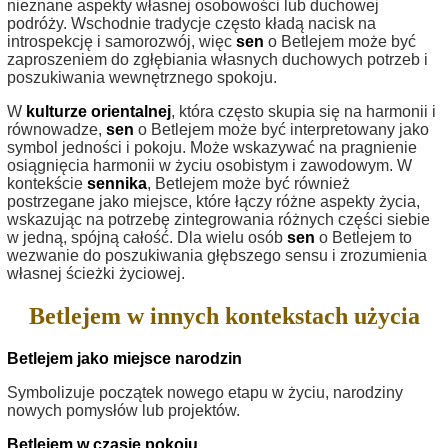
nieznane aspekty własnej osobowości lub duchowej
podróży. Wschodnie tradycje często kładą nacisk na
introspekcję i samorozwój, więc
sen
o Betlejem może być
zaproszeniem do zgłębiania własnych duchowych potrzeb i
poszukiwania wewnętrznego spokoju.
W
kulturze orientalnej
, która często skupia się na harmonii i
równowadze,
sen
o Betlejem może być interpretowany jako
symbol jedności i pokoju. Może wskazywać na pragnienie
osiągnięcia harmonii w życiu osobistym i zawodowym. W
kontekście
sennika
, Betlejem może być również
postrzegane jako miejsce, które łączy różne aspekty życia,
wskazując na potrzebę zintegrowania różnych części siebie
w jedną, spójną całość. Dla wielu osób
sen
o Betlejem to
wezwanie do poszukiwania głębszego sensu i zrozumienia
własnej ścieżki życiowej.
Betlejem w innych kontekstach użycia
Betlejem jako miejsce narodzin
Symbolizuje początek nowego etapu w życiu, narodziny
nowych pomysłów lub projektów.
Betlejem w czasie pokoju