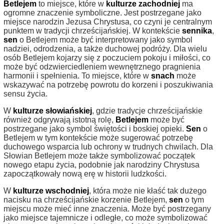
Betlejem
to miejsce, które w
kulturze zachodniej
ma
ogromne znaczenie symboliczne. Jest postrzegane jako
miejsce narodzin Jezusa Chrystusa, co czyni je centralnym
punktem w tradycji chrześcijańskiej. W kontekście
sennika
,
sen
o Betlejem może być interpretowany jako symbol
nadziei, odrodzenia, a także duchowej podróży. Dla wielu
osób Betlejem kojarzy się z poczuciem pokoju i miłości, co
może być odzwierciedleniem wewnętrznego pragnienia
harmonii i spełnienia. To miejsce, które w
snach
może
wskazywać na potrzebę powrotu do korzeni i poszukiwania
sensu życia.
W
kulturze słowiańskiej
, gdzie tradycje chrześcijańskie
również odgrywają istotną rolę,
Betlejem
może być
postrzegane jako symbol świętości i boskiej opieki.
Sen
o
Betlejem w tym kontekście może sugerować potrzebę
duchowego wsparcia lub ochrony w trudnych chwilach. Dla
Słowian Betlejem może także symbolizować początek
nowego etapu życia, podobnie jak narodziny Chrystusa
zapoczątkowały nową erę w historii ludzkości.
W
kulturze wschodniej
, która może nie kłaść tak dużego
nacisku na chrześcijańskie korzenie Betlejem,
sen
o tym
miejscu może mieć inne znaczenia. Może być postrzegany
jako miejsce tajemnicze i odległe, co może symbolizować