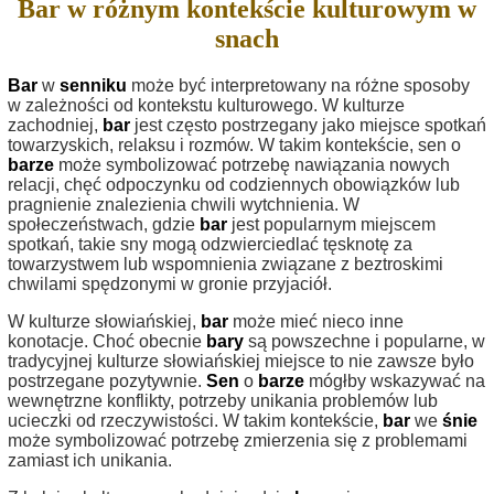
Bar w różnym kontekście kulturowym w
snach
Bar
w
senniku
może być interpretowany na różne sposoby
w zależności od kontekstu kulturowego. W kulturze
zachodniej,
bar
jest często postrzegany jako miejsce spotkań
towarzyskich, relaksu i rozmów. W takim kontekście, sen o
barze
może symbolizować potrzebę nawiązania nowych
relacji, chęć odpoczynku od codziennych obowiązków lub
pragnienie znalezienia chwili wytchnienia. W
społeczeństwach, gdzie
bar
jest popularnym miejscem
spotkań, takie sny mogą odzwierciedlać tęsknotę za
towarzystwem lub wspomnienia związane z beztroskimi
chwilami spędzonymi w gronie przyjaciół.
W kulturze słowiańskiej,
bar
może mieć nieco inne
konotacje. Choć obecnie
bary
są powszechne i popularne, w
tradycyjnej kulturze słowiańskiej miejsce to nie zawsze było
postrzegane pozytywnie.
Sen
o
barze
mógłby wskazywać na
wewnętrzne konflikty, potrzeby unikania problemów lub
ucieczki od rzeczywistości. W takim kontekście,
bar
we
śnie
może symbolizować potrzebę zmierzenia się z problemami
zamiast ich unikania.