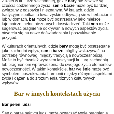
Z kolei w kulturze wschodniej, gdzie
bary
nie zawsze są
częścią codziennego życia,
sen
o
barze
może być bardziej
związany z egzotyką i nieznanym. W krajach, gdzie
tradycyjne spotkania towarzyskie odbywają się w herbaciarni
lub w domach,
bar
może być postrzegany jako miejsce
tajemnicze, pełne nieznanych doświadczeń. Taki
sen
może
sugerować pragnienie odkrywania nowych aspektów życia,
otwarcia się na nowe doświadczenia i poszukiwanie
przygód.
W kulturach orientalnych, gdzie
bary
mogą być postrzegane
jako zachodni wpływ,
sen
o
barze
mógłby wskazywać na
potrzebę równowagi między tradycją a nowoczesnością.
Może to być również wyrazem fascynacji kulturą zachodnią
lub pragnieniem wprowadzenia do swojego życia elementów
nowoczesności. W takim kontekście,
bar
we
śnie
może być
symbolem poszukiwania harmonii między różnymi aspektami
życia i dążenia do zrozumienia różnych kulturowych
wpływów.
Bar w innych kontekstach użycia
Bar pełen ludzi
Sen o barze pełnym ludzi może oznaczać twoje pragnienie