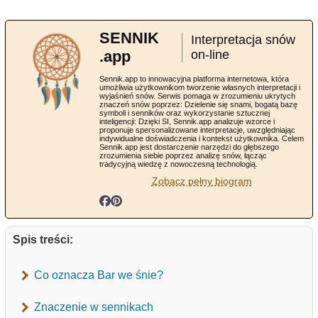
SENNIK
Interpretacja snów
.app
on-line
Sennik.app to innowacyjna platforma internetowa, która
umożliwia użytkownikom tworzenie własnych interpretacji i
wyjaśnień snów. Serwis pomaga w zrozumieniu ukrytych
znaczeń snów poprzez: Dzielenie się snami, bogatą bazę
symboli i senników oraz wykorzystanie sztucznej
inteligencji: Dzięki SI, Sennik.app analizuje wzorce i
proponuje spersonalizowane interpretacje, uwzględniając
indywidualne doświadczenia i kontekst użytkownika. Celem
Sennik.app jest dostarczenie narzędzi do głębszego
zrozumienia siebie poprzez analizę snów, łącząc
tradycyjną wiedzę z nowoczesną technologią.
Zobacz pełny biogram
Spis treści:
Co oznacza Bar we śnie?
Znaczenie w sennikach