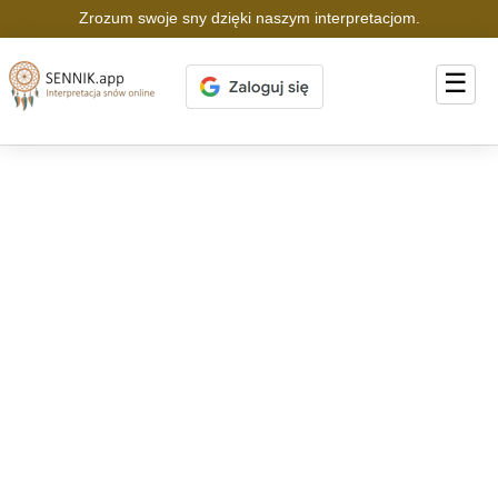
Zrozum swoje sny dzięki naszym interpretacjom.
☰