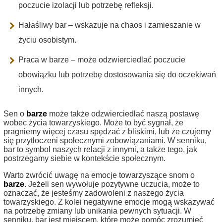
poczucie izolacji lub potrzebę refleksji.
Hałaśliwy bar – wskazuje na chaos i zamieszanie w
życiu osobistym.
Praca w barze – może odzwierciedlać poczucie
obowiązku lub potrzebę dostosowania się do oczekiwań
innych.
Sen o
barze
może także odzwierciedlać naszą postawę
wobec życia towarzyskiego. Może to być sygnał, że
pragniemy więcej czasu spędzać z bliskimi, lub że czujemy
się przytłoczeni społecznymi zobowiązaniami. W senniku,
bar to symbol naszych relacji z innymi, a także tego, jak
postrzegamy siebie w kontekście społecznym.
Warto zwrócić uwagę na emocje towarzyszące snom o
barze
. Jeżeli sen wywołuje pozytywne uczucia, może to
oznaczać, że jesteśmy zadowoleni z naszego życia
towarzyskiego. Z kolei negatywne emocje mogą wskazywać
na potrzebę zmiany lub unikania pewnych sytuacji. W
senniku, bar jest miejscem, które może pomóc zrozumieć