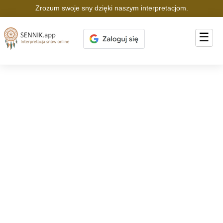
Zrozum swoje sny dzięki naszym interpretacjom.
☰