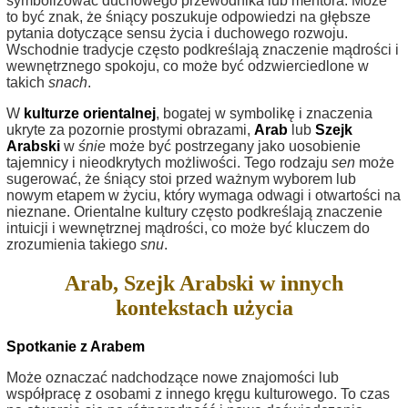
symbolizować duchowego przewodnika lub mentora. Może
to być znak, że śniący poszukuje odpowiedzi na głębsze
pytania dotyczące sensu życia i duchowego rozwoju.
Wschodnie tradycje często podkreślają znaczenie mądrości i
wewnętrznego spokoju, co może być odzwierciedlone w
takich
snach
.
W
kulturze orientalnej
, bogatej w symbolikę i znaczenia
ukryte za pozornie prostymi obrazami,
Arab
lub
Szejk
Arabski
w
śnie
może być postrzegany jako uosobienie
tajemnicy i nieodkrytych możliwości. Tego rodzaju
sen
może
sugerować, że śniący stoi przed ważnym wyborem lub
nowym etapem w życiu, który wymaga odwagi i otwartości na
nieznane. Orientalne kultury często podkreślają znaczenie
intuicji i wewnętrznej mądrości, co może być kluczem do
zrozumienia takiego
snu
.
Arab, Szejk Arabski w innych
kontekstach użycia
Spotkanie z Arabem
Może oznaczać nadchodzące nowe znajomości lub
współpracę z osobami z innego kręgu kulturowego. To czas