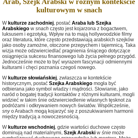
Arab, Szejk Arabski w różnym kontekście
kulturowym w snach
W
kulturze zachodniej
, postać
Araba lub Szejka
Arabskiego
w
snach
często jest kojarzona z bogactwem,
luksusem i egzotyką. Wpływ na to mają hollywoodzkie filmy
oraz literatura, które często przedstawiają arabskich szejków
jako osoby zamożne, otoczone przepychem i tajemnicą. Taka
wizja może odzwierciedlać pragnienia śniącego dotyczące
osiągnięcia sukcesu finansowego lub życia pełnego przygód.
Jednocześnie może to być wyrazem fascynacji odmiennymi
kulturami i chęci poznania czegoś nowego.
W
kulturze słowiańskiej
, zwłaszcza w kontekście
historycznym, postać
Szejka Arabskiego
mogła być
odbierana jako symbol władzy i mądrości. Słowianie, jako
naród o bogatej tradycji kontaktów z różnymi kulturami, mogli
widzieć w takim śnie odzwierciedlenie własnych tęsknot za
podróżami i odkrywaniem nowych światów. Współcześnie,
sny
o Arabach mogą kojarzyć się z poszukiwaniem harmonii
między tradycją a nowoczesnością.
W
kulturze wschodniej
, gdzie wartości duchowe często
dominują nad materialnymi,
Szejk Arabski
w
śnie
może