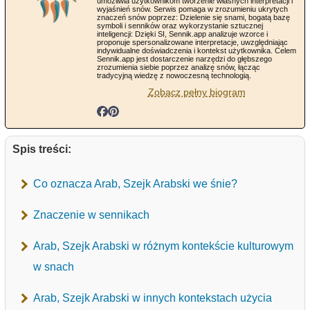
umożliwia użytkownikom tworzenie własnych interpretacji i
wyjaśnień snów. Serwis pomaga w zrozumieniu ukrytych
znaczeń snów poprzez: Dzielenie się snami, bogatą bazę
symboli i senników oraz wykorzystanie sztucznej
inteligencji: Dzięki SI, Sennik.app analizuje wzorce i
proponuje spersonalizowane interpretacje, uwzględniając
indywidualne doświadczenia i kontekst użytkownika. Celem
Sennik.app jest dostarczenie narzędzi do głębszego
zrozumienia siebie poprzez analizę snów, łącząc
tradycyjną wiedzę z nowoczesną technologią.
Zobacz pełny biogram
Spis treści:
Co oznacza Arab, Szejk Arabski we śnie?
Znaczenie w sennikach
Arab, Szejk Arabski w różnym kontekście kulturowym
w snach
Arab, Szejk Arabski w innych kontekstach użycia