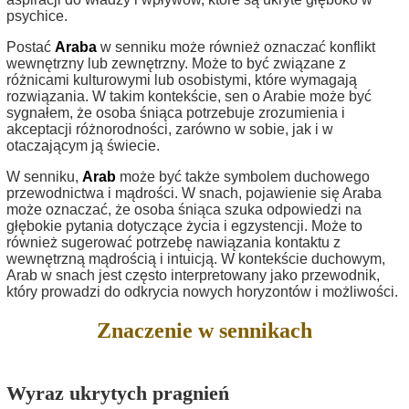
psychice.
Postać
Araba
w senniku może również oznaczać konflikt
wewnętrzny lub zewnętrzny. Może to być związane z
różnicami kulturowymi lub osobistymi, które wymagają
rozwiązania. W takim kontekście, sen o Arabie może być
sygnałem, że osoba śniąca potrzebuje zrozumienia i
akceptacji różnorodności, zarówno w sobie, jak i w
otaczającym ją świecie.
W senniku,
Arab
może być także symbolem duchowego
przewodnictwa i mądrości. W snach, pojawienie się Araba
może oznaczać, że osoba śniąca szuka odpowiedzi na
głębokie pytania dotyczące życia i egzystencji. Może to
również sugerować potrzebę nawiązania kontaktu z
wewnętrzną mądrością i intuicją. W kontekście duchowym,
Arab w snach jest często interpretowany jako przewodnik,
który prowadzi do odkrycia nowych horyzontów i możliwości.
Znaczenie w sennikach
Wyraz ukrytych pragnień