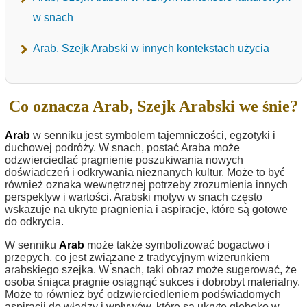
w snach
Arab, Szejk Arabski w innych kontekstach użycia
Co oznacza Arab, Szejk Arabski we śnie?
Arab
w senniku jest symbolem tajemniczości, egzotyki i
duchowej podróży. W snach, postać Araba może
odzwierciedlać pragnienie poszukiwania nowych
doświadczeń i odkrywania nieznanych kultur. Może to być
również oznaka wewnętrznej potrzeby zrozumienia innych
perspektyw i wartości. Arabski motyw w snach często
wskazuje na ukryte pragnienia i aspiracje, które są gotowe
do odkrycia.
W senniku
Arab
może także symbolizować bogactwo i
przepych, co jest związane z tradycyjnym wizerunkiem
arabskiego szejka. W snach, taki obraz może sugerować, że
osoba śniąca pragnie osiągnąć sukces i dobrobyt materialny.
Może to również być odzwierciedleniem podświadomych
aspiracji do władzy i wpływów, które są ukryte głęboko w