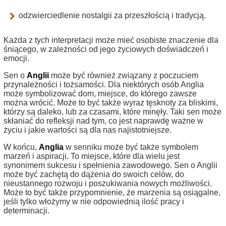
odzwierciedlenie nostalgii za przeszłością i tradycją.
Każda z tych interpretacji może mieć osobiste znaczenie dla
śniącego, w zależności od jego życiowych doświadczeń i
emocji.
Sen o
Anglii
może być również związany z poczuciem
przynależności i tożsamości. Dla niektórych osób Anglia
może symbolizować dom, miejsce, do którego zawsze
można wrócić. Może to być także wyraz tęsknoty za bliskimi,
którzy są daleko, lub za czasami, które minęły. Taki sen może
skłaniać do refleksji nad tym, co jest naprawdę ważne w
życiu i jakie wartości są dla nas najistotniejsze.
W końcu,
Anglia
w senniku może być także symbolem
marzeń i aspiracji. To miejsce, które dla wielu jest
synonimem sukcesu i spełnienia zawodowego. Sen o Anglii
może być zachętą do dążenia do swoich celów, do
nieustannego rozwoju i poszukiwania nowych możliwości.
Może to być także przypomnienie, że marzenia są osiągalne,
jeśli tylko włożymy w nie odpowiednią ilość pracy i
determinacji.