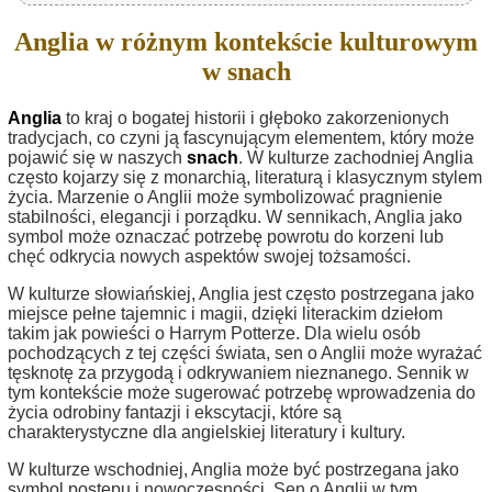
Anglia w różnym kontekście kulturowym
w snach
Anglia
to kraj o bogatej historii i głęboko zakorzenionych
tradycjach, co czyni ją fascynującym elementem, który może
pojawić się w naszych
snach
. W kulturze zachodniej Anglia
często kojarzy się z monarchią, literaturą i klasycznym stylem
życia. Marzenie o Anglii może symbolizować pragnienie
stabilności, elegancji i porządku. W sennikach, Anglia jako
symbol może oznaczać potrzebę powrotu do korzeni lub
chęć odkrycia nowych aspektów swojej tożsamości.
W kulturze słowiańskiej, Anglia jest często postrzegana jako
miejsce pełne tajemnic i magii, dzięki literackim dziełom
takim jak powieści o Harrym Potterze. Dla wielu osób
pochodzących z tej części świata, sen o Anglii może wyrażać
tęsknotę za przygodą i odkrywaniem nieznanego. Sennik w
tym kontekście może sugerować potrzebę wprowadzenia do
życia odrobiny fantazji i ekscytacji, które są
charakterystyczne dla angielskiej literatury i kultury.
W kulturze wschodniej, Anglia może być postrzegana jako
symbol postępu i nowoczesności. Sen o Anglii w tym