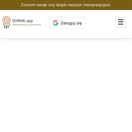
Zrozum swoje sny dzięki naszym interpretacjom.
☰