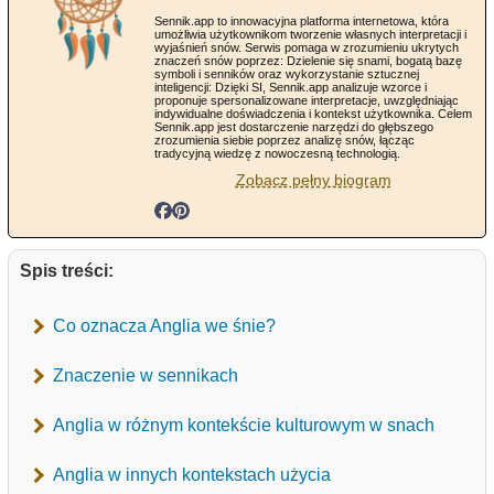
Sennik.app to innowacyjna platforma internetowa, która
umożliwia użytkownikom tworzenie własnych interpretacji i
wyjaśnień snów. Serwis pomaga w zrozumieniu ukrytych
znaczeń snów poprzez: Dzielenie się snami, bogatą bazę
symboli i senników oraz wykorzystanie sztucznej
inteligencji: Dzięki SI, Sennik.app analizuje wzorce i
proponuje spersonalizowane interpretacje, uwzględniając
indywidualne doświadczenia i kontekst użytkownika. Celem
Sennik.app jest dostarczenie narzędzi do głębszego
zrozumienia siebie poprzez analizę snów, łącząc
tradycyjną wiedzę z nowoczesną technologią.
Zobacz pełny biogram
Spis treści:
Co oznacza Anglia we śnie?
Znaczenie w sennikach
Anglia w różnym kontekście kulturowym w snach
Anglia w innych kontekstach użycia